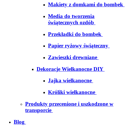
Makiety z domkami do bombek
Media do tworzenia
świątecznych ozdób
Przekładki do bombek
Papier ryżowy świąteczny
Zawieszki drewniane
Dekoracje Wielkanocne DIY
Jajka wielkanocne
Króliki wielkanocne
Produkty przecenione i uszkodzone w
transporcie
Blog