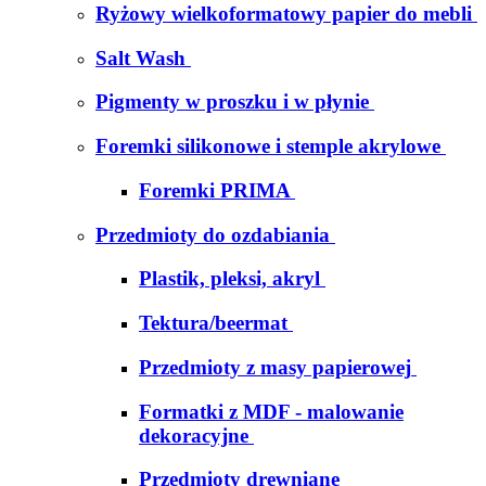
Ryżowy wielkoformatowy papier do mebli
Salt Wash
Pigmenty w proszku i w płynie
Foremki silikonowe i stemple akrylowe
Foremki PRIMA
Przedmioty do ozdabiania
Plastik, pleksi, akryl
Tektura/beermat
Przedmioty z masy papierowej
Formatki z MDF - malowanie
dekoracyjne
Przedmioty drewniane