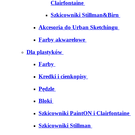
Clairfontaine
Szkicowniki Stillman&Birn
Akcesoria do Urban Sketchingu
Farby akwarelowe
Dla plastyków
Farby
Kredki i cienkopisy
Pędzle
Bloki
Szkicowniki PaintON i Clairfontaine
Szkicowniki Stillman