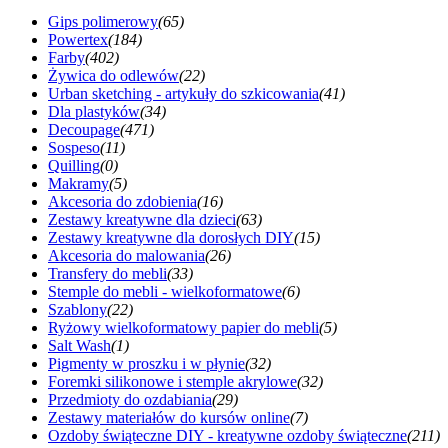
Gips polimerowy
(65)
Powertex
(184)
Farby
(402)
Żywica do odlewów
(22)
Urban sketching - artykuły do szkicowania
(41)
Dla plastyków
(34)
Decoupage
(471)
Sospeso
(11)
Quilling
(0)
Makramy
(5)
Akcesoria do zdobienia
(16)
Zestawy kreatywne dla dzieci
(63)
Zestawy kreatywne dla dorosłych DIY
(15)
Akcesoria do malowania
(26)
Transfery do mebli
(33)
Stemple do mebli - wielkoformatowe
(6)
Szablony
(22)
Ryżowy wielkoformatowy papier do mebli
(5)
Salt Wash
(1)
Pigmenty w proszku i w płynie
(32)
Foremki silikonowe i stemple akrylowe
(32)
Przedmioty do ozdabiania
(29)
Zestawy materiałów do kursów online
(7)
Ozdoby świąteczne DIY - kreatywne ozdoby świąteczne
(211)