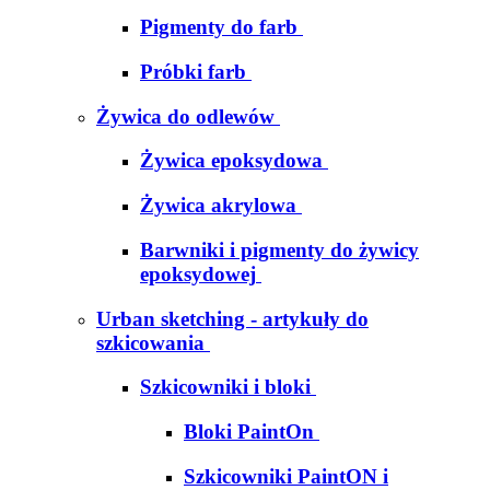
Pigmenty do farb
Próbki farb
Żywica do odlewów
Żywica epoksydowa
Żywica akrylowa
Barwniki i pigmenty do żywicy
epoksydowej
Urban sketching - artykuły do
szkicowania
Szkicowniki i bloki
Bloki PaintOn
Szkicowniki PaintON i