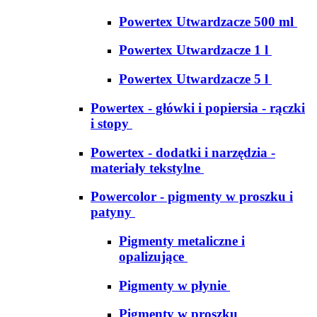
Powertex Utwardzacze 500 ml
Powertex Utwardzacze 1 l
Powertex Utwardzacze 5 l
Powertex - główki i popiersia - rączki
i stopy
Powertex - dodatki i narzędzia -
materiały tekstylne
Powercolor - pigmenty w proszku i
patyny
Pigmenty metaliczne i
opalizujące
Pigmenty w płynie
Pigmenty w proszku