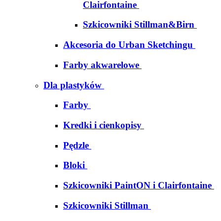
Clairfontaine
Szkicowniki Stillman&Birn
Akcesoria do Urban Sketchingu
Farby akwarelowe
Dla plastyków
Farby
Kredki i cienkopisy
Pędzle
Bloki
Szkicowniki PaintON i Clairfontaine
Szkicowniki Stillman