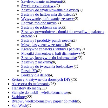
Szydełkowanie amigurumi
(3)
Szycie ręczne zestawy
(2)
Zestawy do szydełkowania dla dzieci
(3)
Zestawy do haftowania dla dzieci
(2)
Wyszywanie, haftowanie, zestawy
(2)
Ręcznie robione mydła
(1)
Zestawy do robienia świec
(3)
Zestawy przyrodnicze - domki dla owadów i ptaków z
drewna
(1)
Zestawy i produkty punch needle
(5)
Masy plastyczne w zestawach
(0)
Kreatywne zabawki z tektury i papieru
(9)
Mozaiki diamentowe, haft diamentowy
(4)
Zestawy kreatywne do kolorowania
(12)
Zestawy z makramą
(0)
Zestawy do tworzenia breloczków
(1)
Puzzle 3D
(8)
Brokaty dla dzieci
(4)
Zestawy kreatywne dla dorosłych DIY
(15)
Akcesoria do malowania
(26)
Transfery do mebli
(33)
Stemple do mebli - wielkoformatowe
(6)
Szablony
(22)
Ryżowy wielkoformatowy papier do mebli
(5)
Salt Wash
(1)