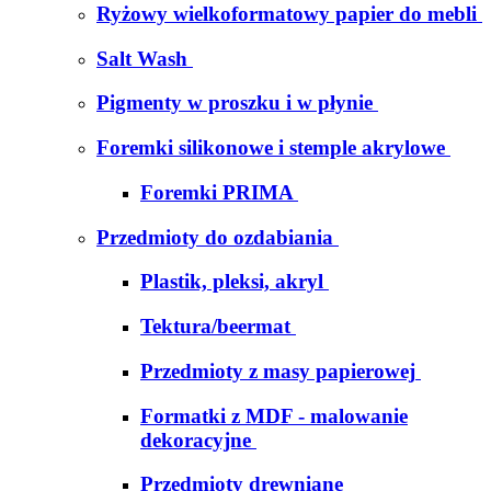
Ryżowy wielkoformatowy papier do mebli
Salt Wash
Pigmenty w proszku i w płynie
Foremki silikonowe i stemple akrylowe
Foremki PRIMA
Przedmioty do ozdabiania
Plastik, pleksi, akryl
Tektura/beermat
Przedmioty z masy papierowej
Formatki z MDF - malowanie
dekoracyjne
Przedmioty drewniane