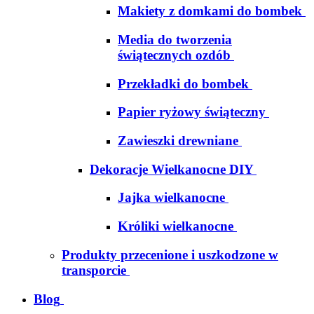
Makiety z domkami do bombek
Media do tworzenia
świątecznych ozdób
Przekładki do bombek
Papier ryżowy świąteczny
Zawieszki drewniane
Dekoracje Wielkanocne DIY
Jajka wielkanocne
Króliki wielkanocne
Produkty przecenione i uszkodzone w
transporcie
Blog