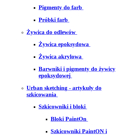
Pigmenty do farb
Próbki farb
Żywica do odlewów
Żywica epoksydowa
Żywica akrylowa
Barwniki i pigmenty do żywicy
epoksydowej
Urban sketching - artykuły do
szkicowania
Szkicowniki i bloki
Bloki PaintOn
Szkicowniki PaintON i