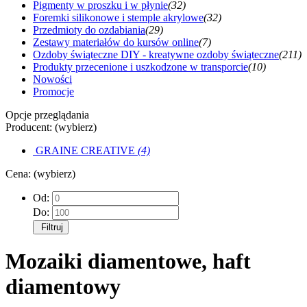
Pigmenty w proszku i w płynie
(32)
Foremki silikonowe i stemple akrylowe
(32)
Przedmioty do ozdabiania
(29)
Zestawy materiałów do kursów online
(7)
Ozdoby świąteczne DIY - kreatywne ozdoby świąteczne
(211)
Produkty przecenione i uszkodzone w transporcie
(10)
Nowości
Promocje
Opcje przeglądania
Producent: (wybierz)
GRAINE CREATIVE
(4)
Cena: (wybierz)
Od:
Do:
Filtruj
Mozaiki diamentowe, haft
diamentowy