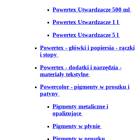
Powertex Utwardzacze 500 ml
Powertex Utwardzacze 1 l
Powertex Utwardzacze 5 l
Powertex - główki i popiersia - rączki
i stopy
Powertex - dodatki i narzędzia -
materiały tekstylne
Powercolor - pigmenty w proszku i
patyny
Pigmenty metaliczne i
opalizujące
Pigmenty w płynie
Pigmenty w proszku