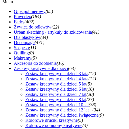
Menu
Gips polimerowy
(65)
Powertex
(184)
Farby
(402)
Żywica do odlewów
(22)
Urban sketching - artykuły do szkicowania
(41)
Dla plastyków
(34)
Decoupage
(471)
Sospeso
(11)
Quilling
(0)
Makramy
(5)
Akcesoria do zdobienia
(16)
Zestawy kreatywne dla dzieci
(63)
Zestaw kreatywny dla dzieci 3 lata
(12)
Zestaw kreatywny dla dzieci 4 lata
(12)
Zestaw kreatywny dla dzieci 5 lat
(5)
Zestaw kreatywny dla dzieci 6 lat
(16)
Zestaw kreatywny dla dzieci 7 lat
(20)
Zestaw kreatywny dla dzieci 8 lat
(27)
Zestaw kreatywny dla dzieci 10 lat
(38)
Zestaw kreatywny dla dzieci 12 lat +
(34)
Zestaw kreatywny dla dzieci świąteczne
(9)
Kolorowe druciki kreatywne
(5)
Kolorowe pompony kreatywne
(3)