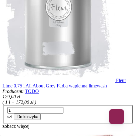
Fleur
Lime 0,75 l All About Grey Farba wapienna limewash
Producent:
TODO
129,00 zł
( 1 l = 172,00 zł )
szt
Do koszyka
zobacz więcej