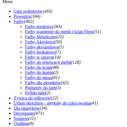
Menu
Gips polimerowy
(65)
Powertex
(184)
Farby
(402)
Farby kredowe
(283)
Farby wapienne do mebli i ścian Fleur
(51)
Farby Metaliczne
(25)
Farby Akrylowe
(50)
Farby akwarelowe
(1)
Farby brokatowe
(7)
Farby w sprayu
(14)
Farby do renowacji mebli
(128)
Farby do ścian
(48)
Farby do tkanin
(2)
Farby do gipsu
(81)
Farby dla alergików
(42)
Pigmenty do farb
(3)
Próbki farb
(2)
Żywica do odlewów
(22)
Urban sketching - artykuły do szkicowania
(41)
Dla plastyków
(34)
Decoupage
(471)
Sospeso
(11)
Quilling
(0)