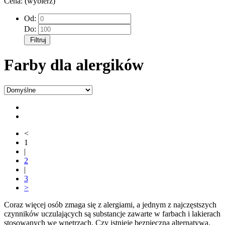
Cena: (wybierz)
Od:
Do:
Filtruj
Farby dla alergików
<
1
|
2
|
3
>
Coraz więcej osób zmaga się z alergiami, a jednym z najczęstszych
czynników uczulających są substancje zawarte w farbach i lakierach
stosowanych we wnętrzach. Czy istnieje bezpieczna alternatywa,