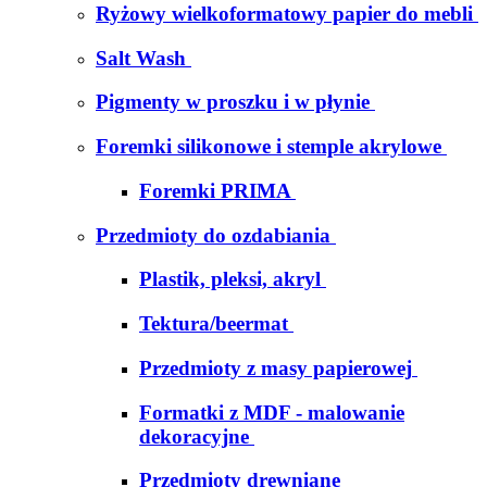
Ryżowy wielkoformatowy papier do mebli
Salt Wash
Pigmenty w proszku i w płynie
Foremki silikonowe i stemple akrylowe
Foremki PRIMA
Przedmioty do ozdabiania
Plastik, pleksi, akryl
Tektura/beermat
Przedmioty z masy papierowej
Formatki z MDF - malowanie
dekoracyjne
Przedmioty drewniane