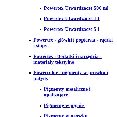
Powertex Utwardzacze 500 ml
Powertex Utwardzacze 1 l
Powertex Utwardzacze 5 l
Powertex - główki i popiersia - rączki
i stopy
Powertex - dodatki i narzędzia -
materiały tekstylne
Powercolor - pigmenty w proszku i
patyny
Pigmenty metaliczne i
opalizujące
Pigmenty w płynie
Pigmenty w proszku