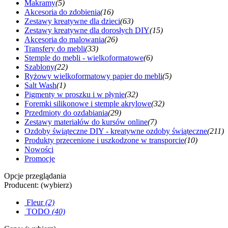
Makramy
(5)
Akcesoria do zdobienia
(16)
Zestawy kreatywne dla dzieci
(63)
Zestawy kreatywne dla dorosłych DIY
(15)
Akcesoria do malowania
(26)
Transfery do mebli
(33)
Stemple do mebli - wielkoformatowe
(6)
Szablony
(22)
Ryżowy wielkoformatowy papier do mebli
(5)
Salt Wash
(1)
Pigmenty w proszku i w płynie
(32)
Foremki silikonowe i stemple akrylowe
(32)
Przedmioty do ozdabiania
(29)
Zestawy materiałów do kursów online
(7)
Ozdoby świąteczne DIY - kreatywne ozdoby świąteczne
(211)
Produkty przecenione i uszkodzone w transporcie
(10)
Nowości
Promocje
Opcje przeglądania
Producent: (wybierz)
Fleur
(2)
TODO
(40)