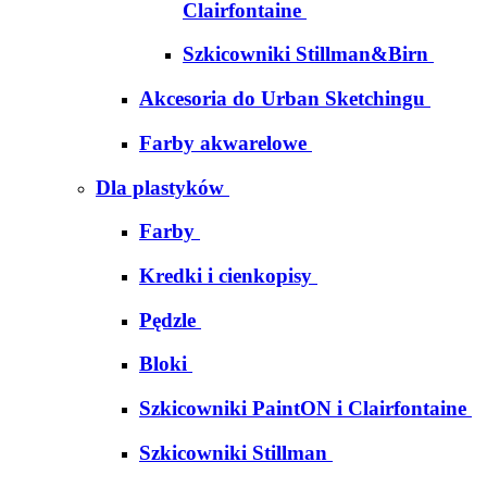
Clairfontaine
Szkicowniki Stillman&Birn
Akcesoria do Urban Sketchingu
Farby akwarelowe
Dla plastyków
Farby
Kredki i cienkopisy
Pędzle
Bloki
Szkicowniki PaintON i Clairfontaine
Szkicowniki Stillman