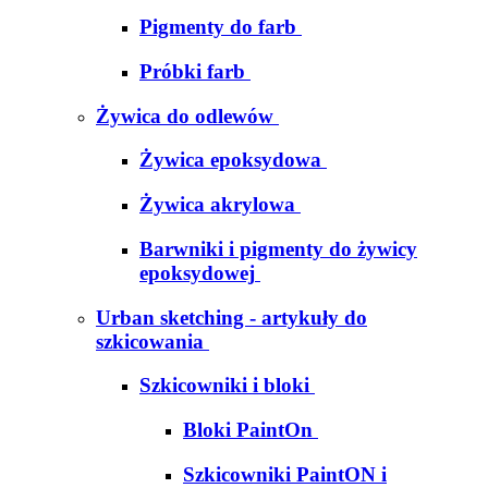
Pigmenty do farb
Próbki farb
Żywica do odlewów
Żywica epoksydowa
Żywica akrylowa
Barwniki i pigmenty do żywicy
epoksydowej
Urban sketching - artykuły do
szkicowania
Szkicowniki i bloki
Bloki PaintOn
Szkicowniki PaintON i