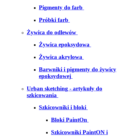
Pigmenty do farb
Próbki farb
Żywica do odlewów
Żywica epoksydowa
Żywica akrylowa
Barwniki i pigmenty do żywicy
epoksydowej
Urban sketching - artykuły do
szkicowania
Szkicowniki i bloki
Bloki PaintOn
Szkicowniki PaintON i