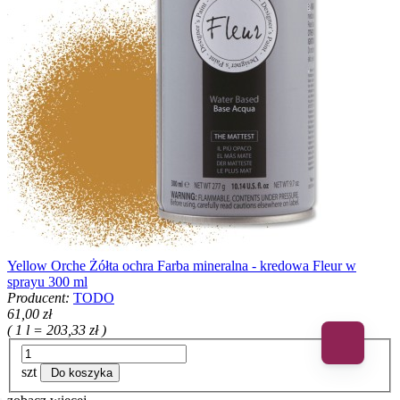
Yellow Orche Żółta ochra Farba mineralna - kredowa Fleur w
sprayu 300 ml
Producent:
TODO
61,00 zł
( 1 l = 203,33 zł )
szt
Do koszyka