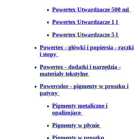
Powertex Utwardzacze 500 ml
Powertex Utwardzacze 1 l
Powertex Utwardzacze 5 l
Powertex - główki i popiersia - rączki
i stopy
Powertex - dodatki i narzędzia -
materiały tekstylne
Powercolor - pigmenty w proszku i
patyny
Pigmenty metaliczne i
opalizujące
Pigmenty w płynie
Pigmenty w proszku