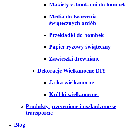
Makiety z domkami do bombek
Media do tworzenia
świątecznych ozdób
Przekładki do bombek
Papier ryżowy świąteczny
Zawieszki drewniane
Dekoracje Wielkanocne DIY
Jajka wielkanocne
Króliki wielkanocne
Produkty przecenione i uszkodzone w
transporcie
Blog