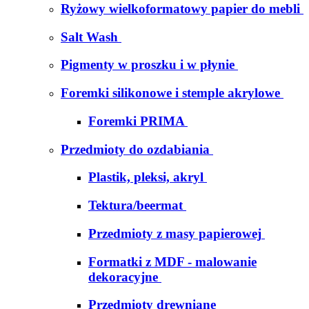
Ryżowy wielkoformatowy papier do mebli
Salt Wash
Pigmenty w proszku i w płynie
Foremki silikonowe i stemple akrylowe
Foremki PRIMA
Przedmioty do ozdabiania
Plastik, pleksi, akryl
Tektura/beermat
Przedmioty z masy papierowej
Formatki z MDF - malowanie
dekoracyjne
Przedmioty drewniane