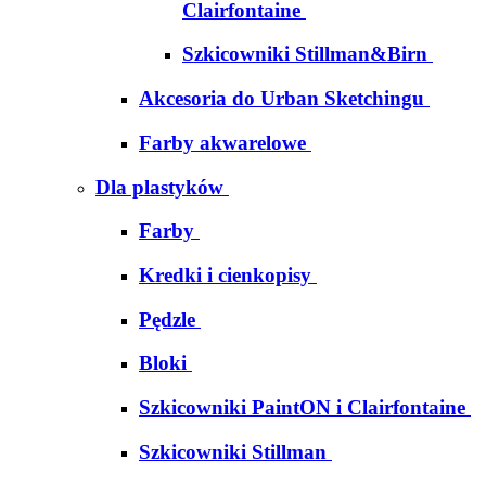
Clairfontaine
Szkicowniki Stillman&Birn
Akcesoria do Urban Sketchingu
Farby akwarelowe
Dla plastyków
Farby
Kredki i cienkopisy
Pędzle
Bloki
Szkicowniki PaintON i Clairfontaine
Szkicowniki Stillman