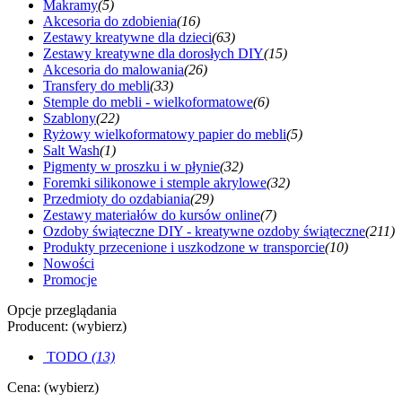
Makramy
(5)
Akcesoria do zdobienia
(16)
Zestawy kreatywne dla dzieci
(63)
Zestawy kreatywne dla dorosłych DIY
(15)
Akcesoria do malowania
(26)
Transfery do mebli
(33)
Stemple do mebli - wielkoformatowe
(6)
Szablony
(22)
Ryżowy wielkoformatowy papier do mebli
(5)
Salt Wash
(1)
Pigmenty w proszku i w płynie
(32)
Foremki silikonowe i stemple akrylowe
(32)
Przedmioty do ozdabiania
(29)
Zestawy materiałów do kursów online
(7)
Ozdoby świąteczne DIY - kreatywne ozdoby świąteczne
(211)
Produkty przecenione i uszkodzone w transporcie
(10)
Nowości
Promocje
Opcje przeglądania
Producent: (wybierz)
TODO
(13)
Cena: (wybierz)