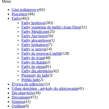
Menu
Gips polimerowy
(65)
Powertex
(184)
Farby
(402)
Farby kredowe
(283)
Farby wapienne do mebli i ścian Fleur
(51)
Farby Metaliczne
(25)
Farby Akrylowe
(50)
Farby akwarelowe
(1)
Farby brokatowe
(7)
Farby w sprayu
(14)
Farby do renowacji mebli
(128)
Farby do ścian
(48)
Farby do tkanin
(2)
Farby do gipsu
(81)
Farby dla alergików
(42)
Pigmenty do farb
(3)
Próbki farb
(2)
Żywica do odlewów
(22)
Urban sketching - artykuły do szkicowania
(41)
Dla plastyków
(34)
Decoupage
(471)
Sospeso
(11)
Quilling
(0)