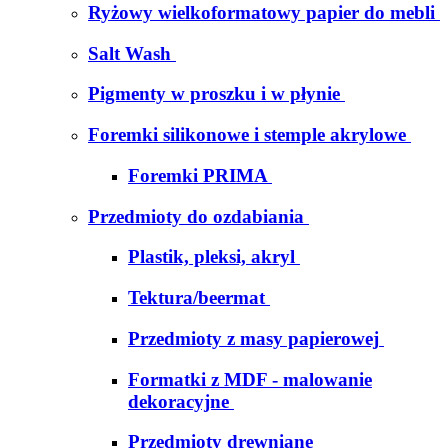
Ryżowy wielkoformatowy papier do mebli
Salt Wash
Pigmenty w proszku i w płynie
Foremki silikonowe i stemple akrylowe
Foremki PRIMA
Przedmioty do ozdabiania
Plastik, pleksi, akryl
Tektura/beermat
Przedmioty z masy papierowej
Formatki z MDF - malowanie
dekoracyjne
Przedmioty drewniane