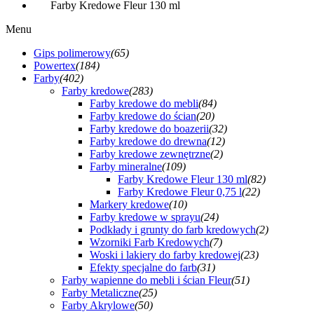
Farby Kredowe Fleur 130 ml
Menu
Gips polimerowy
(65)
Powertex
(184)
Farby
(402)
Farby kredowe
(283)
Farby kredowe do mebli
(84)
Farby kredowe do ścian
(20)
Farby kredowe do boazerii
(32)
Farby kredowe do drewna
(12)
Farby kredowe zewnętrzne
(2)
Farby mineralne
(109)
Farby Kredowe Fleur 130 ml
(82)
Farby Kredowe Fleur 0,75 l
(22)
Markery kredowe
(10)
Farby kredowe w sprayu
(24)
Podkłady i grunty do farb kredowych
(2)
Wzorniki Farb Kredowych
(7)
Woski i lakiery do farby kredowej
(23)
Efekty specjalne do farb
(31)
Farby wapienne do mebli i ścian Fleur
(51)
Farby Metaliczne
(25)
Farby Akrylowe
(50)