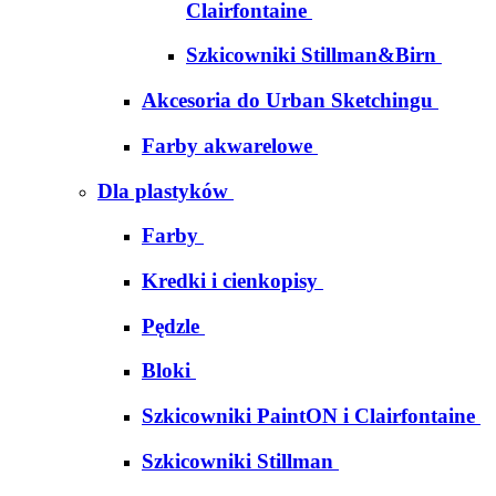
Clairfontaine
Szkicowniki Stillman&Birn
Akcesoria do Urban Sketchingu
Farby akwarelowe
Dla plastyków
Farby
Kredki i cienkopisy
Pędzle
Bloki
Szkicowniki PaintON i Clairfontaine
Szkicowniki Stillman