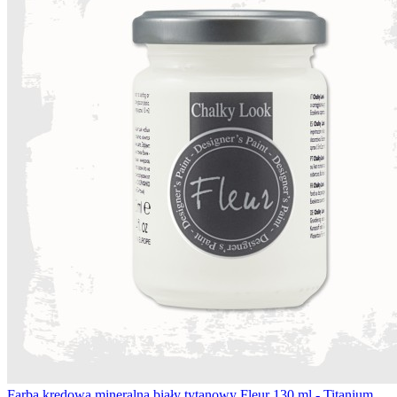
Farba kredowa mineralna biały tytanowy Fleur 130 ml - Titanium