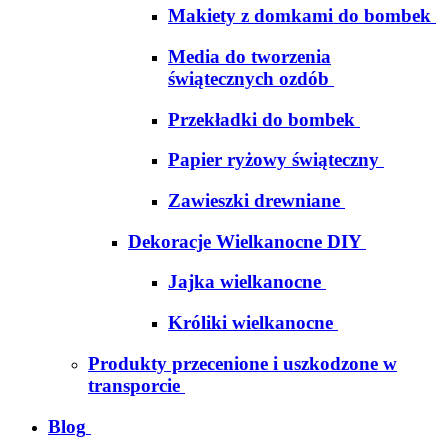
Makiety z domkami do bombek
Media do tworzenia
świątecznych ozdób
Przekładki do bombek
Papier ryżowy świąteczny
Zawieszki drewniane
Dekoracje Wielkanocne DIY
Jajka wielkanocne
Króliki wielkanocne
Produkty przecenione i uszkodzone w
transporcie
Blog