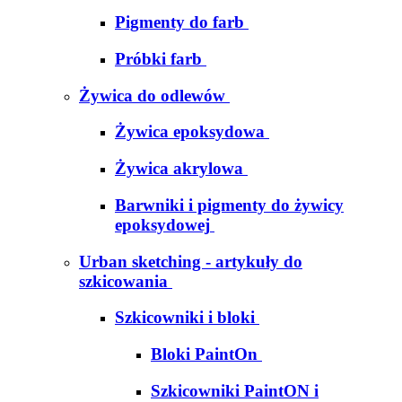
Pigmenty do farb
Próbki farb
Żywica do odlewów
Żywica epoksydowa
Żywica akrylowa
Barwniki i pigmenty do żywicy
epoksydowej
Urban sketching - artykuły do
szkicowania
Szkicowniki i bloki
Bloki PaintOn
Szkicowniki PaintON i