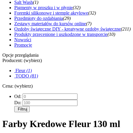
Salt Wash
(1)
Pigmenty w proszku i w płynie
(32)
Foremki silikonowe i stemple akrylowe
(32)
Przedmioty do ozdabiania
(29)
Zestawy materiałów do kursów online
(7)
Ozdoby świąteczne DIY - kreatywne ozdoby świąteczne
(211)
Produkty przecenione i uszkodzone w transporcie
(10)
Nowości
Promocje
Opcje przeglądania
Producent: (wybierz)
Fleur
(1)
TODO
(81)
Cena: (wybierz)
Od:
Do:
Filtruj
Farby Kredowe Fleur 130 ml