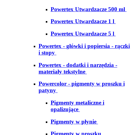
Powertex Utwardzacze 500 ml
Powertex Utwardzacze 1 l
Powertex Utwardzacze 5 l
Powertex - główki i popiersia - rączki
i stopy
Powertex - dodatki i narzędzia -
materiały tekstylne
Powercolor - pigmenty w proszku i
patyny
Pigmenty metaliczne i
opalizujące
Pigmenty w płynie
Pigmenty w proszku