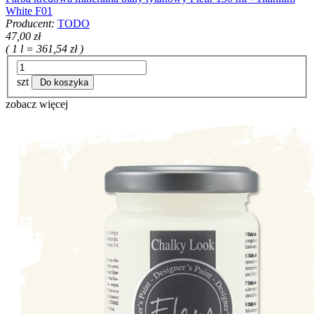
White F01
Producent:
TODO
47,00 zł
( 1 l = 361,54 zł )
szt
Do koszyka
zobacz więcej