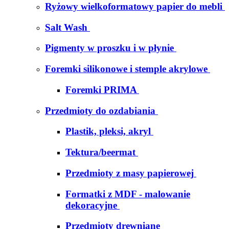
Ryżowy wielkoformatowy papier do mebli
Salt Wash
Pigmenty w proszku i w płynie
Foremki silikonowe i stemple akrylowe
Foremki PRIMA
Przedmioty do ozdabiania
Plastik, pleksi, akryl
Tektura/beermat
Przedmioty z masy papierowej
Formatki z MDF - malowanie
dekoracyjne
Przedmioty drewniane