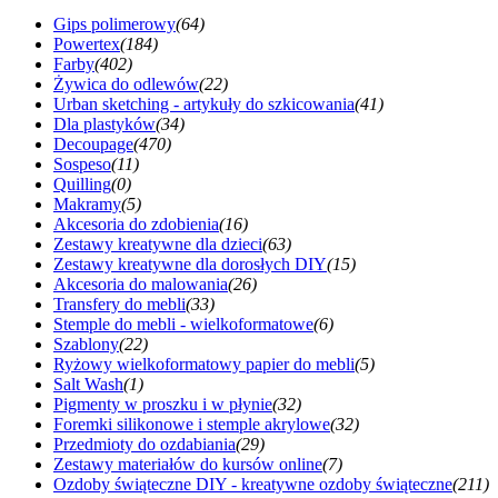
Gips polimerowy
(64)
Powertex
(184)
Farby
(402)
Żywica do odlewów
(22)
Urban sketching - artykuły do szkicowania
(41)
Dla plastyków
(34)
Decoupage
(470)
Sospeso
(11)
Quilling
(0)
Makramy
(5)
Akcesoria do zdobienia
(16)
Zestawy kreatywne dla dzieci
(63)
Zestawy kreatywne dla dorosłych DIY
(15)
Akcesoria do malowania
(26)
Transfery do mebli
(33)
Stemple do mebli - wielkoformatowe
(6)
Szablony
(22)
Ryżowy wielkoformatowy papier do mebli
(5)
Salt Wash
(1)
Pigmenty w proszku i w płynie
(32)
Foremki silikonowe i stemple akrylowe
(32)
Przedmioty do ozdabiania
(29)
Zestawy materiałów do kursów online
(7)
Ozdoby świąteczne DIY - kreatywne ozdoby świąteczne
(211)