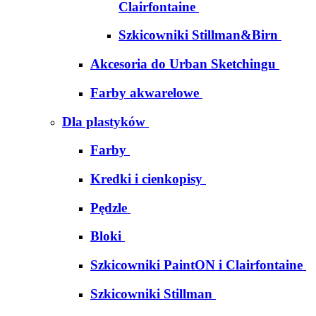
Clairfontaine
Szkicowniki Stillman&Birn
Akcesoria do Urban Sketchingu
Farby akwarelowe
Dla plastyków
Farby
Kredki i cienkopisy
Pędzle
Bloki
Szkicowniki PaintON i Clairfontaine
Szkicowniki Stillman