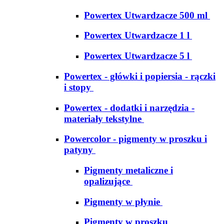
Powertex Utwardzacze 500 ml
Powertex Utwardzacze 1 l
Powertex Utwardzacze 5 l
Powertex - główki i popiersia - rączki
i stopy
Powertex - dodatki i narzędzia -
materiały tekstylne
Powercolor - pigmenty w proszku i
patyny
Pigmenty metaliczne i
opalizujące
Pigmenty w płynie
Pigmenty w proszku