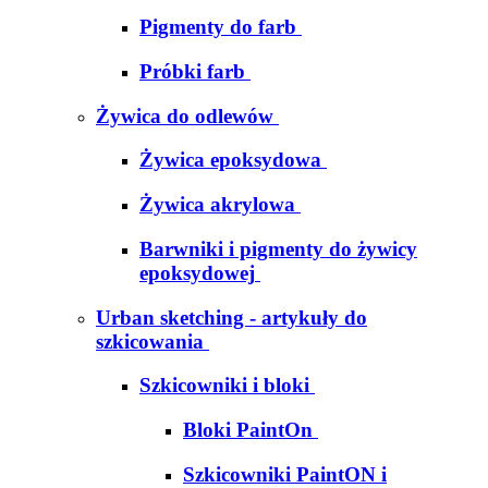
Pigmenty do farb
Próbki farb
Żywica do odlewów
Żywica epoksydowa
Żywica akrylowa
Barwniki i pigmenty do żywicy
epoksydowej
Urban sketching - artykuły do
szkicowania
Szkicowniki i bloki
Bloki PaintOn
Szkicowniki PaintON i