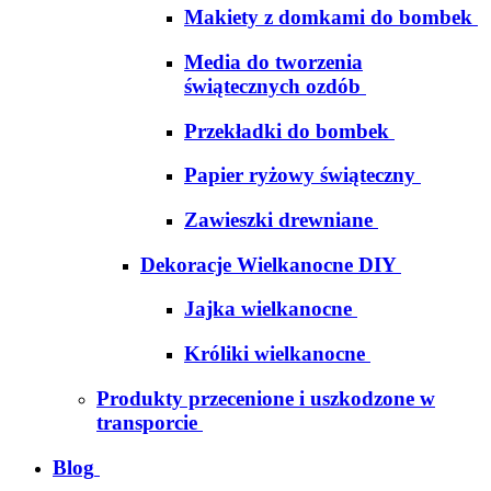
Makiety z domkami do bombek
Media do tworzenia
świątecznych ozdób
Przekładki do bombek
Papier ryżowy świąteczny
Zawieszki drewniane
Dekoracje Wielkanocne DIY
Jajka wielkanocne
Króliki wielkanocne
Produkty przecenione i uszkodzone w
transporcie
Blog