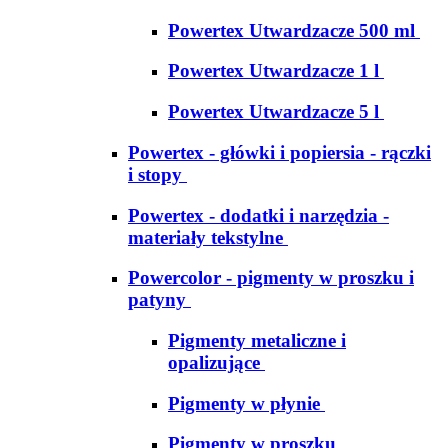
Powertex Utwardzacze 500 ml
Powertex Utwardzacze 1 l
Powertex Utwardzacze 5 l
Powertex - główki i popiersia - rączki
i stopy
Powertex - dodatki i narzędzia -
materiały tekstylne
Powercolor - pigmenty w proszku i
patyny
Pigmenty metaliczne i
opalizujące
Pigmenty w płynie
Pigmenty w proszku