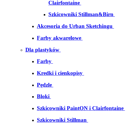
Clairfontaine
Szkicowniki Stillman&Birn
Akcesoria do Urban Sketchingu
Farby akwarelowe
Dla plastyków
Farby
Kredki i cienkopisy
Pędzle
Bloki
Szkicowniki PaintON i Clairfontaine
Szkicowniki Stillman