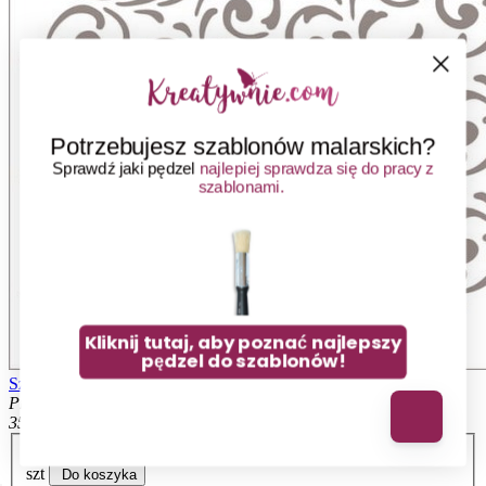
Potrzebujesz szablonów malarskich?
Sprawdź jaki pędzel
najlepiej sprawdza się do pracy z
szablonami.
Kliknij tutaj, aby poznać najlepszy
pędzel do szablonów!
Szablon malarski do mebli SCS 024 proste ornamenty 30x30 cm
Producent:
Fabryka Fantazji
No, thanks
35,00 zł
szt
Do koszyka