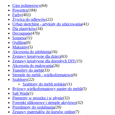
Gips polimerowy
(64)
Powertex
(184)
Farby
(402)
Żywica do odlewów
(22)
Urban sketching - artykuły do szkicowania
(41)
Dla plastyków
(34)
Decoupage
(470)
Sospeso
(11)
Quilling
(0)
Makramy
(5)
Akcesoria do zdobienia
(16)
Zestawy kreatywne dla dzieci
(63)
Zestawy kreatywne dla dorosłych DIY
(15)
Akcesoria do malowania
(26)
Transfery do mebli
(33)
Stemple do mebli - wielkoformatowe
(6)
Szablony
(22)
Szablony do mebli polskie
(11)
Ryżowy wielkoformatowy papier do mebli
(5)
Salt Wash
(1)
Pigmenty w proszku i w płynie
(32)
Foremki silikonowe i stemple akrylowe
(32)
Przedmioty do ozdabiania
(29)
Zestawy materiałów do kursów online
(7)