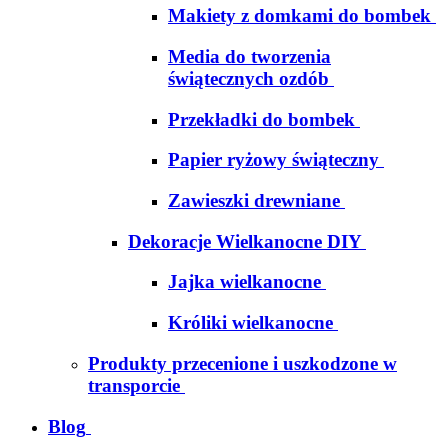
Makiety z domkami do bombek
Media do tworzenia
świątecznych ozdób
Przekładki do bombek
Papier ryżowy świąteczny
Zawieszki drewniane
Dekoracje Wielkanocne DIY
Jajka wielkanocne
Króliki wielkanocne
Produkty przecenione i uszkodzone w
transporcie
Blog