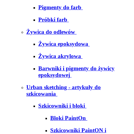
Pigmenty do farb
Próbki farb
Żywica do odlewów
Żywica epoksydowa
Żywica akrylowa
Barwniki i pigmenty do żywicy
epoksydowej
Urban sketching - artykuły do
szkicowania
Szkicowniki i bloki
Bloki PaintOn
Szkicowniki PaintON i