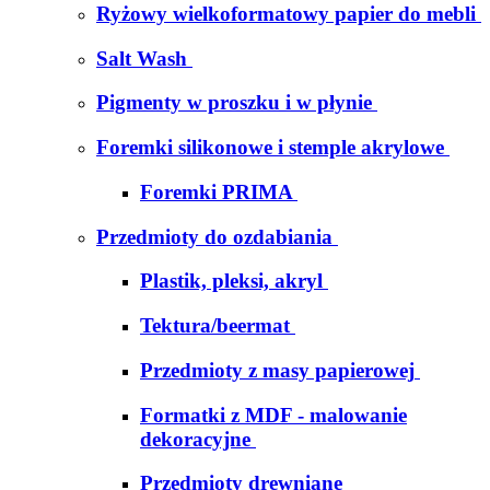
Ryżowy wielkoformatowy papier do mebli
Salt Wash
Pigmenty w proszku i w płynie
Foremki silikonowe i stemple akrylowe
Foremki PRIMA
Przedmioty do ozdabiania
Plastik, pleksi, akryl
Tektura/beermat
Przedmioty z masy papierowej
Formatki z MDF - malowanie
dekoracyjne
Przedmioty drewniane