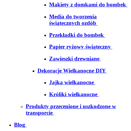
Makiety z domkami do bombek
Media do tworzenia
świątecznych ozdób
Przekładki do bombek
Papier ryżowy świąteczny
Zawieszki drewniane
Dekoracje Wielkanocne DIY
Jajka wielkanocne
Króliki wielkanocne
Produkty przecenione i uszkodzone w
transporcie
Blog