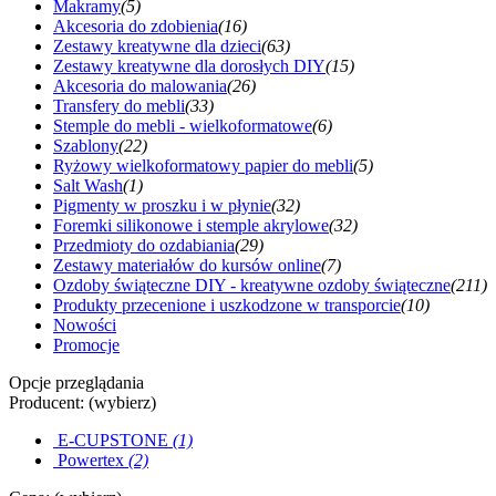
Makramy
(5)
Akcesoria do zdobienia
(16)
Zestawy kreatywne dla dzieci
(63)
Zestawy kreatywne dla dorosłych DIY
(15)
Akcesoria do malowania
(26)
Transfery do mebli
(33)
Stemple do mebli - wielkoformatowe
(6)
Szablony
(22)
Ryżowy wielkoformatowy papier do mebli
(5)
Salt Wash
(1)
Pigmenty w proszku i w płynie
(32)
Foremki silikonowe i stemple akrylowe
(32)
Przedmioty do ozdabiania
(29)
Zestawy materiałów do kursów online
(7)
Ozdoby świąteczne DIY - kreatywne ozdoby świąteczne
(211)
Produkty przecenione i uszkodzone w transporcie
(10)
Nowości
Promocje
Opcje przeglądania
Producent: (wybierz)
E-CUPSTONE
(1)
Powertex
(2)