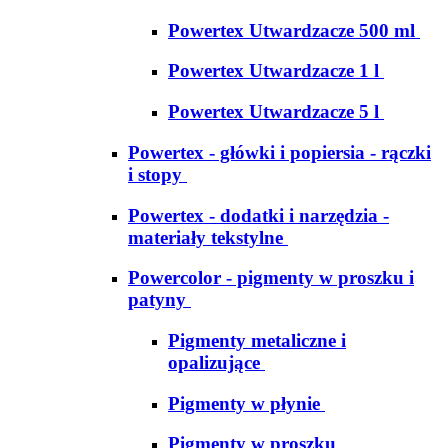
Powertex Utwardzacze 500 ml
Powertex Utwardzacze 1 l
Powertex Utwardzacze 5 l
Powertex - główki i popiersia - rączki
i stopy
Powertex - dodatki i narzędzia -
materiały tekstylne
Powercolor - pigmenty w proszku i
patyny
Pigmenty metaliczne i
opalizujące
Pigmenty w płynie
Pigmenty w proszku