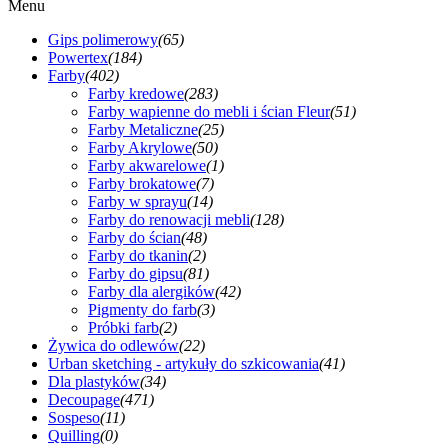
Menu
Gips polimerowy
(65)
Powertex
(184)
Farby
(402)
Farby kredowe
(283)
Farby wapienne do mebli i ścian Fleur
(51)
Farby Metaliczne
(25)
Farby Akrylowe
(50)
Farby akwarelowe
(1)
Farby brokatowe
(7)
Farby w sprayu
(14)
Farby do renowacji mebli
(128)
Farby do ścian
(48)
Farby do tkanin
(2)
Farby do gipsu
(81)
Farby dla alergików
(42)
Pigmenty do farb
(3)
Próbki farb
(2)
Żywica do odlewów
(22)
Urban sketching - artykuły do szkicowania
(41)
Dla plastyków
(34)
Decoupage
(471)
Sospeso
(11)
Quilling
(0)