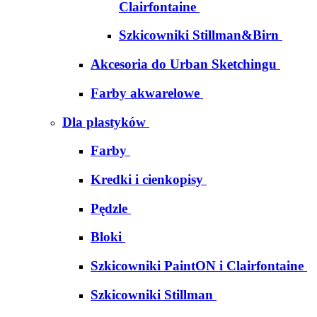
Clairfontaine
Szkicowniki Stillman&Birn
Akcesoria do Urban Sketchingu
Farby akwarelowe
Dla plastyków
Farby
Kredki i cienkopisy
Pędzle
Bloki
Szkicowniki PaintON i Clairfontaine
Szkicowniki Stillman