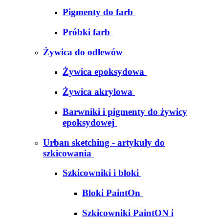
Pigmenty do farb
Próbki farb
Żywica do odlewów
Żywica epoksydowa
Żywica akrylowa
Barwniki i pigmenty do żywicy
epoksydowej
Urban sketching - artykuły do
szkicowania
Szkicowniki i bloki
Bloki PaintOn
Szkicowniki PaintON i