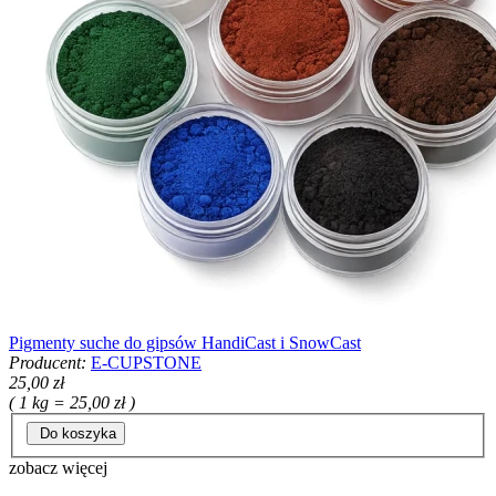
Pigmenty suche do gipsów HandiCast i SnowCast
Producent:
E-CUPSTONE
25,00 zł
( 1 kg = 25,00 zł )
Do koszyka
zobacz więcej