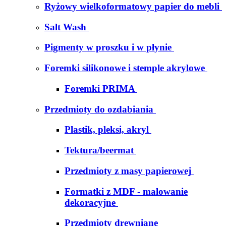
Ryżowy wielkoformatowy papier do mebli
Salt Wash
Pigmenty w proszku i w płynie
Foremki silikonowe i stemple akrylowe
Foremki PRIMA
Przedmioty do ozdabiania
Plastik, pleksi, akryl
Tektura/beermat
Przedmioty z masy papierowej
Formatki z MDF - malowanie
dekoracyjne
Przedmioty drewniane