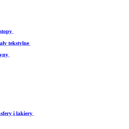
 stopy
ały tekstylne
tyny
sfery i lakiery