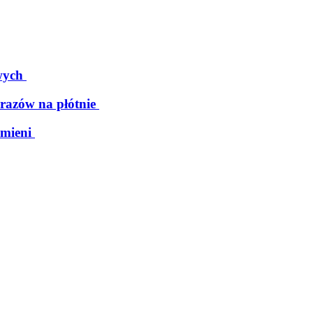
wych
razów na płótnie
mieni