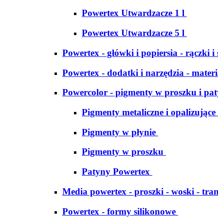
Powertex Utwardzacze 1 l
Powertex Utwardzacze 5 l
Powertex - główki i popiersia - rączki i
Powertex - dodatki i narzędzia - materi
Powercolor - pigmenty w proszku i pa
Pigmenty metaliczne i opalizujące
Pigmenty w płynie
Pigmenty w proszku
Patyny Powertex
Media powertex - proszki - woski - tran
Powertex - formy silikonowe