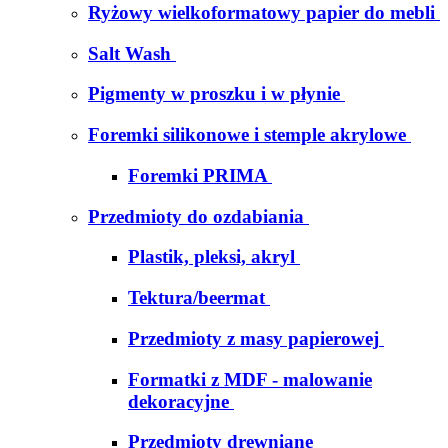
Ryżowy wielkoformatowy papier do mebli
Salt Wash
Pigmenty w proszku i w płynie
Foremki silikonowe i stemple akrylowe
Foremki PRIMA
Przedmioty do ozdabiania
Plastik, pleksi, akryl
Tektura/beermat
Przedmioty z masy papierowej
Formatki z MDF - malowanie
dekoracyjne
Przedmioty drewniane