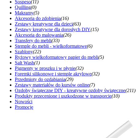
Sospeso
(11)
Quilling
(0)
Makramy
(5)
Akcesoria do zdobienia
(16)
Zestawy kreatywne dla dzieci
(63)
Zestawy kreatywne dla dorosłych DIY
(15)
Akcesoria do malowania
(26)
Transfery do mebli
(33)
Stemple do mebli - wielkoformatowe
(6)
Szablony
(22)
Ryżowy wielkoformatowy papier do mebli
(5)
Salt Wash
(1)
Pigmenty w proszku i w płynie
(32)
Foremki silikonowe i stemple akrylowe
(32)
Przedmioty do ozdabiania
(29)
Zestawy materiałów do kursów online
(7)
Ozdoby świąteczne DIY - kreatywne ozdoby świąteczne
(211)
Produkty przecenione i uszkodzone w transporcie
(10)
Nowości
Promocje