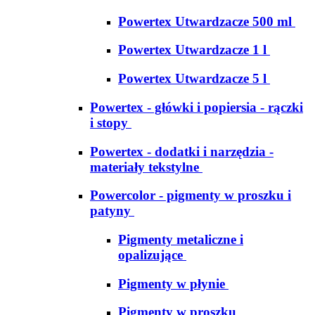
Powertex Utwardzacze 500 ml
Powertex Utwardzacze 1 l
Powertex Utwardzacze 5 l
Powertex - główki i popiersia - rączki
i stopy
Powertex - dodatki i narzędzia -
materiały tekstylne
Powercolor - pigmenty w proszku i
patyny
Pigmenty metaliczne i
opalizujące
Pigmenty w płynie
Pigmenty w proszku