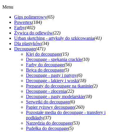
Menu
Gips polimerowy
(65)
Powertex
(184)
Farby
(402)
Żywica do odlewów
(22)
Urban sketching - artykuły do szkicowania
(41)
Dla plastyków
(34)
Decoupage
(471)
Klej do decoupage
(15)
Decoupage - spękania crackle
(10)
Farby do decoupage
(56)
Bejca do decoupage
(5)
Decoupage - pasty i patyny
(6)
Decoupage - lakiery i woski
(18)
Preparaty do decoupage na tkaninie
(2)
Decoupage - złocenia
(22)
Decoupage - pasty modelarskie
(18)
Serwetki do decoupage
(6)
Papier ryżowy decoupage
(260)
Pozostałe media do decoupage - transfery i
podkłady
(37)
Narzędzia do decoupage
(53)
Pudełka do decoupage
(5)