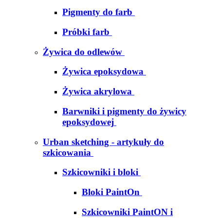
Pigmenty do farb
Próbki farb
Żywica do odlewów
Żywica epoksydowa
Żywica akrylowa
Barwniki i pigmenty do żywicy
epoksydowej
Urban sketching - artykuły do
szkicowania
Szkicowniki i bloki
Bloki PaintOn
Szkicowniki PaintON i