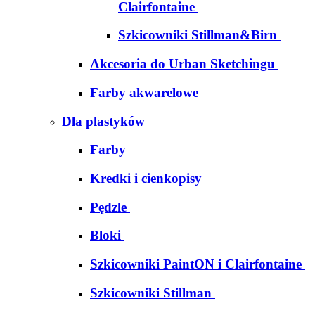
Clairfontaine
Szkicowniki Stillman&Birn
Akcesoria do Urban Sketchingu
Farby akwarelowe
Dla plastyków
Farby
Kredki i cienkopisy
Pędzle
Bloki
Szkicowniki PaintON i Clairfontaine
Szkicowniki Stillman