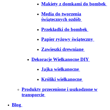
Makiety z domkami do bombek
Media do tworzenia
świątecznych ozdób
Przekładki do bombek
Papier ryżowy świąteczny
Zawieszki drewniane
Dekoracje Wielkanocne DIY
Jajka wielkanocne
Króliki wielkanocne
Produkty przecenione i uszkodzone w
transporcie
Blog