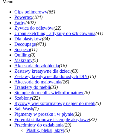
Menu
Gips polimerowy
(65)
Powertex
(184)
Farby
(402)
Żywica do odlewów
(22)
Urban sketching - artykuły do szkicowania
(41)
Dla plastyków
(34)
Decoupage
(471)
Sospeso
(11)
Quilling
(0)
Makramy
(5)
Akcesoria do zdobienia
(16)
Zestawy kreatywne dla dzieci
(63)
Zestawy kreatywne dla dorosłych DIY
(15)
Akcesoria do malowania
(26)
Transfery do mebli
(33)
Stemple do mebli - wielkoformatowe
(6)
Szablony
(22)
Ryżowy wielkoformatowy papier do mebli
(5)
Salt Wash
(1)
Pigmenty w proszku i w płynie
(32)
Foremki silikonowe i stemple akrylowe
(32)
Przedmioty do ozdabiania
(29)
Plastik, pleksi, akryl
(5)