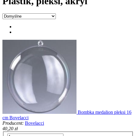
Plastik, pleksi, akryl
Bombka medalion pleksi 16
cm Bovelacci
Producent:
Bovelacci
40,20 zł