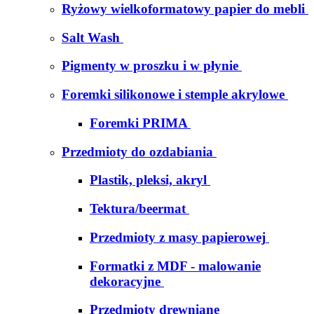
Ryżowy wielkoformatowy papier do mebli
Salt Wash
Pigmenty w proszku i w płynie
Foremki silikonowe i stemple akrylowe
Foremki PRIMA
Przedmioty do ozdabiania
Plastik, pleksi, akryl
Tektura/beermat
Przedmioty z masy papierowej
Formatki z MDF - malowanie
dekoracyjne
Przedmioty drewniane