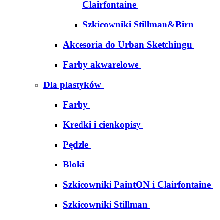
Clairfontaine
Szkicowniki Stillman&Birn
Akcesoria do Urban Sketchingu
Farby akwarelowe
Dla plastyków
Farby
Kredki i cienkopisy
Pędzle
Bloki
Szkicowniki PaintON i Clairfontaine
Szkicowniki Stillman