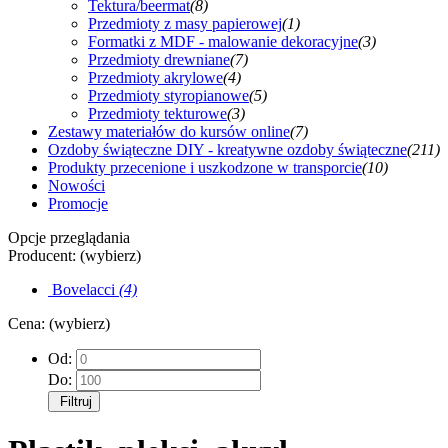
Tektura/beermat
(8)
Przedmioty z masy papierowej
(1)
Formatki z MDF - malowanie dekoracyjne
(3)
Przedmioty drewniane
(7)
Przedmioty akrylowe
(4)
Przedmioty styropianowe
(5)
Przedmioty tekturowe
(3)
Zestawy materiałów do kursów online
(7)
Ozdoby świąteczne DIY - kreatywne ozdoby świąteczne
(211)
Produkty przecenione i uszkodzone w transporcie
(10)
Nowości
Promocje
Opcje przeglądania
Producent: (wybierz)
Bovelacci
(4)
Cena: (wybierz)
Od:
Do:
Filtruj