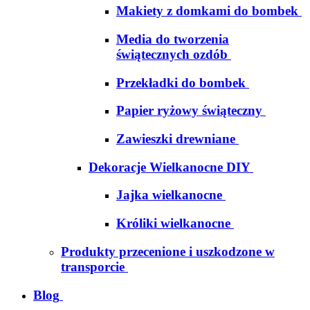
Makiety z domkami do bombek
Media do tworzenia
świątecznych ozdób
Przekładki do bombek
Papier ryżowy świąteczny
Zawieszki drewniane
Dekoracje Wielkanocne DIY
Jajka wielkanocne
Króliki wielkanocne
Produkty przecenione i uszkodzone w
transporcie
Blog