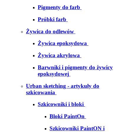
Pigmenty do farb
Próbki farb
Żywica do odlewów
Żywica epoksydowa
Żywica akrylowa
Barwniki i pigmenty do żywicy
epoksydowej
Urban sketching - artykuły do
szkicowania
Szkicowniki i bloki
Bloki PaintOn
Szkicowniki PaintON i