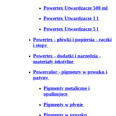
Powertex Utwardzacze 500 ml
Powertex Utwardzacze 1 l
Powertex Utwardzacze 5 l
Powertex - główki i popiersia - rączki
i stopy
Powertex - dodatki i narzędzia -
materiały tekstylne
Powercolor - pigmenty w proszku i
patyny
Pigmenty metaliczne i
opalizujące
Pigmenty w płynie
Pigmenty w proszku