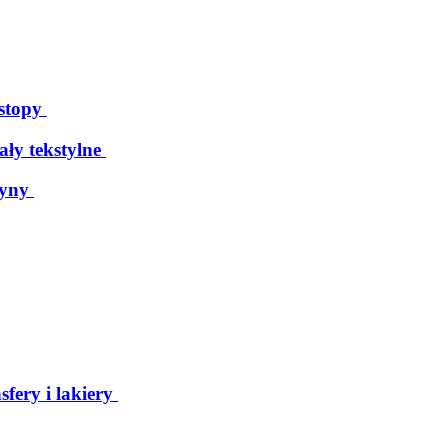
 stopy
ały tekstylne
tyny
sfery i lakiery