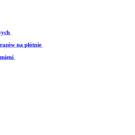
wych
razów na płótnie
mieni