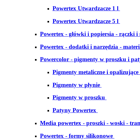
Powertex Utwardzacze 1 l
Powertex Utwardzacze 5 l
Powertex - główki i popiersia - rączki i
Powertex - dodatki i narzędzia - materi
Powercolor - pigmenty w proszku i pa
Pigmenty metaliczne i opalizujące
Pigmenty w płynie
Pigmenty w proszku
Patyny Powertex
Media powertex - proszki - woski - tran
Powertex - formy silikonowe