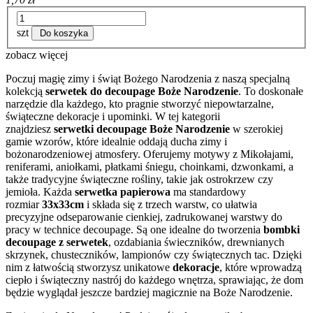
szt
Do koszyka
zobacz więcej
Poczuj magię zimy i świąt Bożego Narodzenia z naszą specjalną
kolekcją
serwetek do decoupage Boże Narodzenie
. To doskonałe
narzędzie dla każdego, kto pragnie stworzyć niepowtarzalne,
świąteczne dekoracje i upominki. W tej kategorii
znajdziesz
serwetki decoupage Boże Narodzenie
w szerokiej
gamie wzorów, które idealnie oddają ducha zimy i
bożonarodzeniowej atmosfery. Oferujemy motywy z Mikołajami,
reniferami, aniołkami, płatkami śniegu, choinkami, dzwonkami, a
także tradycyjne świąteczne rośliny, takie jak ostrokrzew czy
jemioła. Każda
serwetka papierowa
ma standardowy
rozmiar
33x33cm
i składa się z trzech warstw, co ułatwia
precyzyjne odseparowanie cienkiej, zadrukowanej warstwy do
pracy w technice decoupage. Są one idealne do tworzenia
bombki
decoupage z serwetek
, ozdabiania świeczników, drewnianych
skrzynek, chusteczników, lampionów czy świątecznych tac. Dzięki
nim z łatwością stworzysz unikatowe
dekoracje
, które wprowadzą
ciepło i świąteczny nastrój do każdego wnętrza, sprawiając, że dom
będzie wyglądał jeszcze bardziej magicznie na Boże Narodzenie.