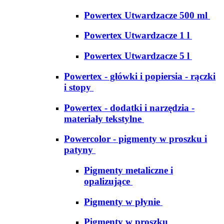
Powertex Utwardzacze 500 ml
Powertex Utwardzacze 1 l
Powertex Utwardzacze 5 l
Powertex - główki i popiersia - rączki
i stopy
Powertex - dodatki i narzędzia -
materiały tekstylne
Powercolor - pigmenty w proszku i
patyny
Pigmenty metaliczne i
opalizujące
Pigmenty w płynie
Pigmenty w proszku