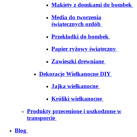
Makiety z domkami do bombek
Media do tworzenia
świątecznych ozdób
Przekładki do bombek
Papier ryżowy świąteczny
Zawieszki drewniane
Dekoracje Wielkanocne DIY
Jajka wielkanocne
Króliki wielkanocne
Produkty przecenione i uszkodzone w
transporcie
Blog