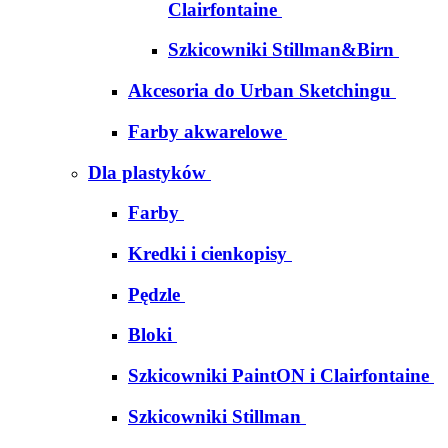
Clairfontaine
Szkicowniki Stillman&Birn
Akcesoria do Urban Sketchingu
Farby akwarelowe
Dla plastyków
Farby
Kredki i cienkopisy
Pędzle
Bloki
Szkicowniki PaintON i Clairfontaine
Szkicowniki Stillman