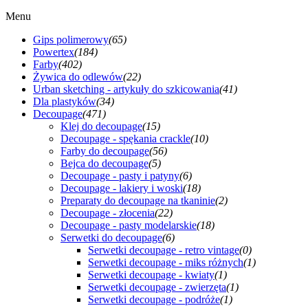
Menu
Gips polimerowy
(65)
Powertex
(184)
Farby
(402)
Żywica do odlewów
(22)
Urban sketching - artykuły do szkicowania
(41)
Dla plastyków
(34)
Decoupage
(471)
Klej do decoupage
(15)
Decoupage - spękania crackle
(10)
Farby do decoupage
(56)
Bejca do decoupage
(5)
Decoupage - pasty i patyny
(6)
Decoupage - lakiery i woski
(18)
Preparaty do decoupage na tkaninie
(2)
Decoupage - złocenia
(22)
Decoupage - pasty modelarskie
(18)
Serwetki do decoupage
(6)
Serwetki decoupage - retro vintage
(0)
Serwetki decoupage - miks różnych
(1)
Serwetki decoupage - kwiaty
(1)
Serwetki decoupage - zwierzęta
(1)
Serwetki decoupage - podróże
(1)