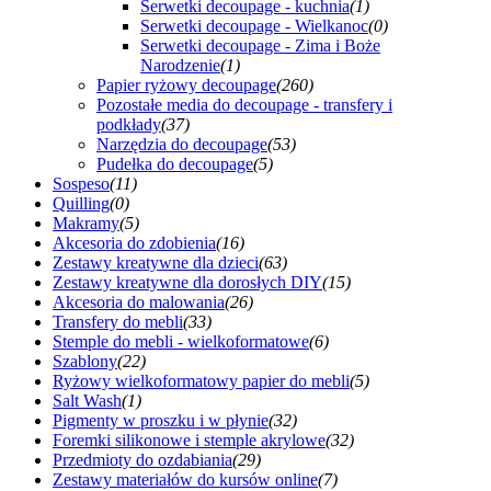
Serwetki decoupage - kuchnia
(1)
Serwetki decoupage - Wielkanoc
(0)
Serwetki decoupage - Zima i Boże
Narodzenie
(1)
Papier ryżowy decoupage
(260)
Pozostałe media do decoupage - transfery i
podkłady
(37)
Narzędzia do decoupage
(53)
Pudełka do decoupage
(5)
Sospeso
(11)
Quilling
(0)
Makramy
(5)
Akcesoria do zdobienia
(16)
Zestawy kreatywne dla dzieci
(63)
Zestawy kreatywne dla dorosłych DIY
(15)
Akcesoria do malowania
(26)
Transfery do mebli
(33)
Stemple do mebli - wielkoformatowe
(6)
Szablony
(22)
Ryżowy wielkoformatowy papier do mebli
(5)
Salt Wash
(1)
Pigmenty w proszku i w płynie
(32)
Foremki silikonowe i stemple akrylowe
(32)
Przedmioty do ozdabiania
(29)
Zestawy materiałów do kursów online
(7)