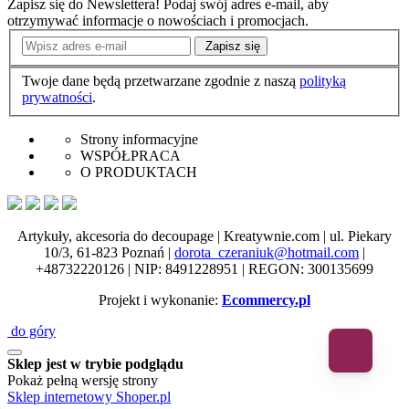
Zapisz się do Newslettera!
Podaj swój adres e-mail, aby
otrzymywać informacje o nowościach i promocjach.
Zapisz się
Twoje dane będą przetwarzane zgodnie z naszą
polityką
prywatności
.
Strony informacyjne
WSPÓŁPRACA
O PRODUKTACH
Artykuły, akcesoria do decoupage | Kreatywnie.com | ul. Piekary
10/3, 61-823 Poznań |
dorota_czeraniuk@hotmail.com
|
+48732220126 | NIP: 8491228951 | REGON: 300135699
Projekt i wykonanie:
Ecommercy.pl
do góry
Sklep jest w trybie podglądu
Pokaż pełną wersję strony
Sklep internetowy Shoper.pl