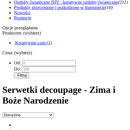
Ozdoby świąteczne DIY - kreatywne ozdoby świąteczne
(211)
Produkty przecenione i uszkodzone w transporcie
(10)
Nowości
Promocje
Opcje przeglądania
Producent: (wybierz)
Kreatywnie.com
(1)
Cena: (wybierz)
Od:
Do:
Filtruj
Serwetki decoupage - Zima i
Boże Narodzenie