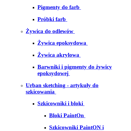
Pigmenty do farb
Próbki farb
Żywica do odlewów
Żywica epoksydowa
Żywica akrylowa
Barwniki i pigmenty do żywicy
epoksydowej
Urban sketching - artykuły do
szkicowania
Szkicowniki i bloki
Bloki PaintOn
Szkicowniki PaintON i