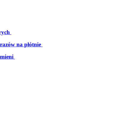
wych
razów na płótnie
mieni