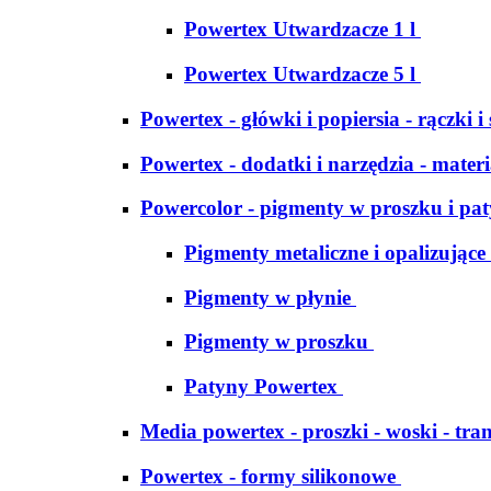
Powertex Utwardzacze 1 l
Powertex Utwardzacze 5 l
Powertex - główki i popiersia - rączki i
Powertex - dodatki i narzędzia - materi
Powercolor - pigmenty w proszku i pa
Pigmenty metaliczne i opalizujące
Pigmenty w płynie
Pigmenty w proszku
Patyny Powertex
Media powertex - proszki - woski - tran
Powertex - formy silikonowe