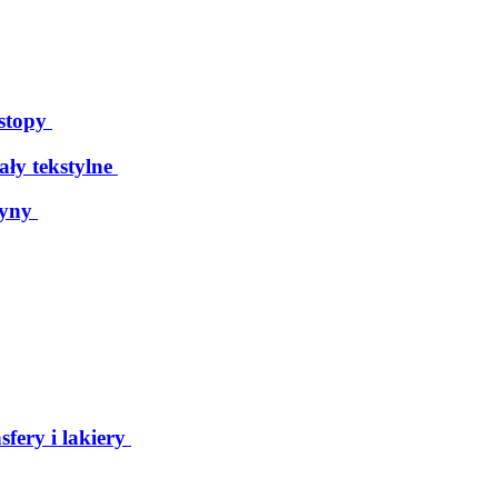
 stopy
ały tekstylne
tyny
sfery i lakiery