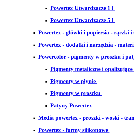
Powertex Utwardzacze 1 l
Powertex Utwardzacze 5 l
Powertex - główki i popiersia - rączki i
Powertex - dodatki i narzędzia - materi
Powercolor - pigmenty w proszku i pa
Pigmenty metaliczne i opalizujące
Pigmenty w płynie
Pigmenty w proszku
Patyny Powertex
Media powertex - proszki - woski - tran
Powertex - formy silikonowe