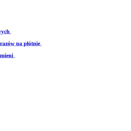
wych
razów na płótnie
mieni