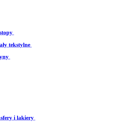
 stopy
ały tekstylne
tyny
sfery i lakiery