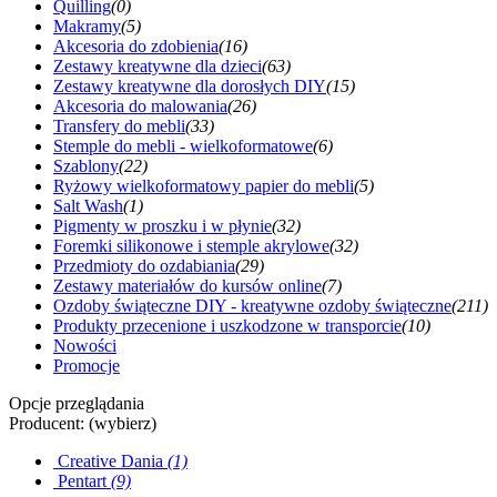
Quilling
(0)
Makramy
(5)
Akcesoria do zdobienia
(16)
Zestawy kreatywne dla dzieci
(63)
Zestawy kreatywne dla dorosłych DIY
(15)
Akcesoria do malowania
(26)
Transfery do mebli
(33)
Stemple do mebli - wielkoformatowe
(6)
Szablony
(22)
Ryżowy wielkoformatowy papier do mebli
(5)
Salt Wash
(1)
Pigmenty w proszku i w płynie
(32)
Foremki silikonowe i stemple akrylowe
(32)
Przedmioty do ozdabiania
(29)
Zestawy materiałów do kursów online
(7)
Ozdoby świąteczne DIY - kreatywne ozdoby świąteczne
(211)
Produkty przecenione i uszkodzone w transporcie
(10)
Nowości
Promocje
Opcje przeglądania
Producent: (wybierz)
Creative Dania
(1)
Pentart
(9)