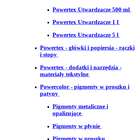
Powertex Utwardzacze 500 ml
Powertex Utwardzacze 1 l
Powertex Utwardzacze 5 l
Powertex - główki i popiersia - rączki
i stopy
Powertex - dodatki i narzędzia -
materiały tekstylne
Powercolor - pigmenty w proszku i
patyny
Pigmenty metaliczne i
opalizujące
Pigmenty w płynie
Pigmenty w proszku