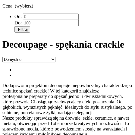
Cena: (wybierz)
Od:
Do:
Filtruj
Decoupage - spękania crackle
Dodaj swoim projektom
decoupage
niepowtarzalny charakter dzięki
technice
spękań crackle
! W tej kategorii znajdziesz
profesjonalne
preparaty do spękań
jedno- i
dwuskładnikowy
ch,
które pozwolą Ci osiągnąć zachwycający
efekt postarzenia
. Od
głębokich, wyrazistych pęknięć, idealnych do stylu rustykalnego, po
subtelne, porcelanowe żyłki, nadające elegancji.
Nasze
produkty
sprawdzą się na drewnie,
szkle
, ceramice, a nawet
metalu, otwierając przed Tobą morze kreatywnych możliwości. To
sprawdzone
media
, które z powodzeniem stosuję na warsztatach i
polecam każdemu miłośnikowi
decoupage’u
.