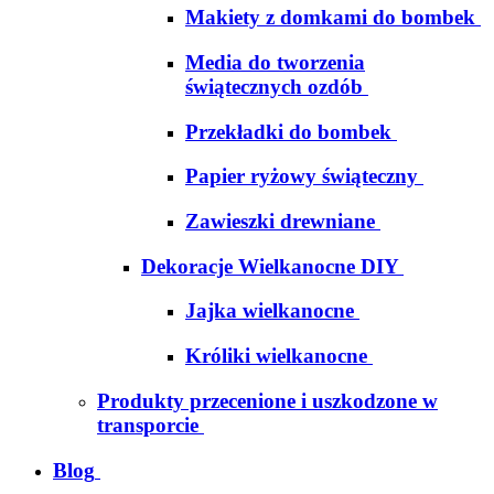
Makiety z domkami do bombek
Media do tworzenia
świątecznych ozdób
Przekładki do bombek
Papier ryżowy świąteczny
Zawieszki drewniane
Dekoracje Wielkanocne DIY
Jajka wielkanocne
Króliki wielkanocne
Produkty przecenione i uszkodzone w
transporcie
Blog