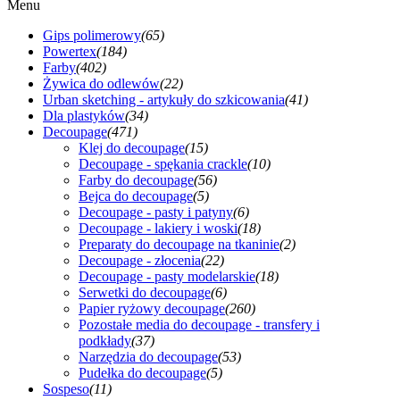
Menu
Gips polimerowy
(65)
Powertex
(184)
Farby
(402)
Żywica do odlewów
(22)
Urban sketching - artykuły do szkicowania
(41)
Dla plastyków
(34)
Decoupage
(471)
Klej do decoupage
(15)
Decoupage - spękania crackle
(10)
Farby do decoupage
(56)
Bejca do decoupage
(5)
Decoupage - pasty i patyny
(6)
Decoupage - lakiery i woski
(18)
Preparaty do decoupage na tkaninie
(2)
Decoupage - złocenia
(22)
Decoupage - pasty modelarskie
(18)
Serwetki do decoupage
(6)
Papier ryżowy decoupage
(260)
Pozostałe media do decoupage - transfery i
podkłady
(37)
Narzędzia do decoupage
(53)
Pudełka do decoupage
(5)
Sospeso
(11)