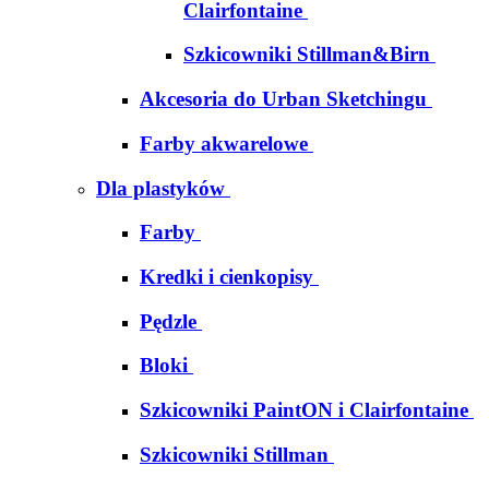
Clairfontaine
Szkicowniki Stillman&Birn
Akcesoria do Urban Sketchingu
Farby akwarelowe
Dla plastyków
Farby
Kredki i cienkopisy
Pędzle
Bloki
Szkicowniki PaintON i Clairfontaine
Szkicowniki Stillman