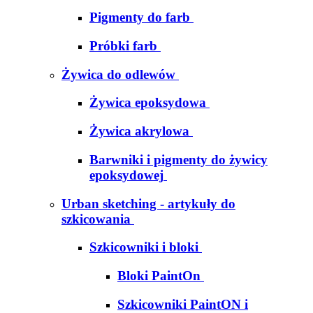
Pigmenty do farb
Próbki farb
Żywica do odlewów
Żywica epoksydowa
Żywica akrylowa
Barwniki i pigmenty do żywicy
epoksydowej
Urban sketching - artykuły do
szkicowania
Szkicowniki i bloki
Bloki PaintOn
Szkicowniki PaintON i