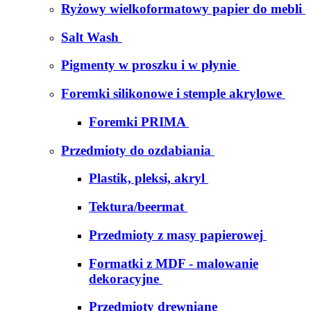
Ryżowy wielkoformatowy papier do mebli
Salt Wash
Pigmenty w proszku i w płynie
Foremki silikonowe i stemple akrylowe
Foremki PRIMA
Przedmioty do ozdabiania
Plastik, pleksi, akryl
Tektura/beermat
Przedmioty z masy papierowej
Formatki z MDF - malowanie
dekoracyjne
Przedmioty drewniane