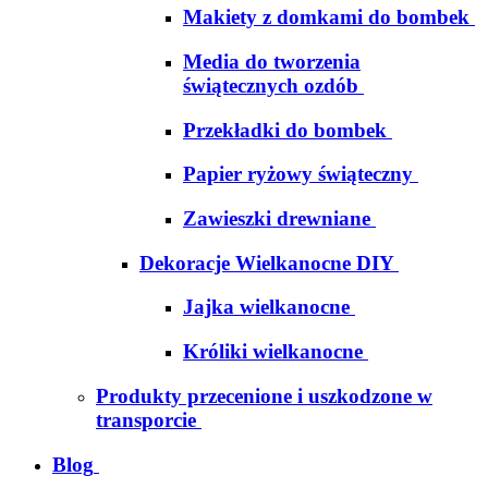
Makiety z domkami do bombek
Media do tworzenia
świątecznych ozdób
Przekładki do bombek
Papier ryżowy świąteczny
Zawieszki drewniane
Dekoracje Wielkanocne DIY
Jajka wielkanocne
Króliki wielkanocne
Produkty przecenione i uszkodzone w
transporcie
Blog