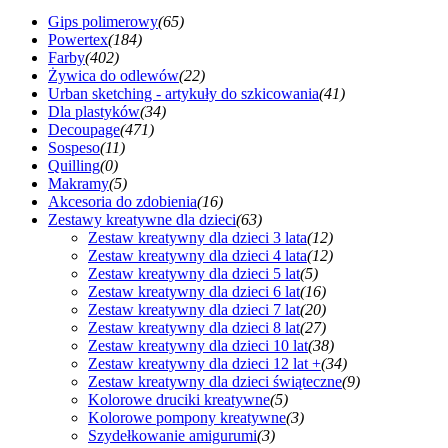
Gips polimerowy
(65)
Powertex
(184)
Farby
(402)
Żywica do odlewów
(22)
Urban sketching - artykuły do szkicowania
(41)
Dla plastyków
(34)
Decoupage
(471)
Sospeso
(11)
Quilling
(0)
Makramy
(5)
Akcesoria do zdobienia
(16)
Zestawy kreatywne dla dzieci
(63)
Zestaw kreatywny dla dzieci 3 lata
(12)
Zestaw kreatywny dla dzieci 4 lata
(12)
Zestaw kreatywny dla dzieci 5 lat
(5)
Zestaw kreatywny dla dzieci 6 lat
(16)
Zestaw kreatywny dla dzieci 7 lat
(20)
Zestaw kreatywny dla dzieci 8 lat
(27)
Zestaw kreatywny dla dzieci 10 lat
(38)
Zestaw kreatywny dla dzieci 12 lat +
(34)
Zestaw kreatywny dla dzieci świąteczne
(9)
Kolorowe druciki kreatywne
(5)
Kolorowe pompony kreatywne
(3)
Szydełkowanie amigurumi
(3)