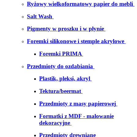
Ryżowy wielkoformatowy papier do mebli
Salt Wash
Pigmenty w proszku i w płynie
Foremki silikonowe i stemple akrylowe
Foremki PRIMA
Przedmioty do ozdabiania
Plastik, pleksi, akryl
Tektura/beermat
Przedmioty z masy papierowej
Formatki z MDF - malowanie
dekoracyjne
Przedmioty drewniane