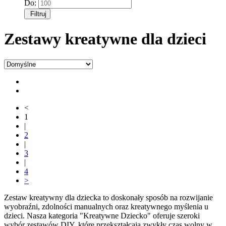
Do:
Filtruj
Zestawy kreatywne dla dzieci
<
1
|
2
|
3
|
4
>
Zestaw kreatywny dla dziecka to doskonały sposób na rozwijanie
wyobraźni, zdolności manualnych oraz kreatywnego myślenia u
dzieci. Nasza kategoria "Kreatywne Dziecko" oferuje szeroki
wybór zestawów DIY, które przekształcają zwykły czas wolny w