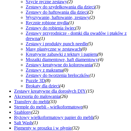
Szycie ręczne zestawy
(2)
Zestawy do szydełkowania dla dzieci
(3)
Zestawy do haftowania dla dzieci
(2)
Wyszywanie, haftowanie, zestawy
(2)
Ręcznie robione mydła
(1)
Zestawy do robienia świec
(3)
Zestawy przyrodnicze - domki dla owadów i ptaków z
drewna
(1)
Zestawy i produkty punch needle
(5)
Masy plastyczne w zestawach
(0)
Kreatywne zabawki z tektury i papieru
(9)
Mozaiki diamentowe, haft diamentowy
(4)
Zestawy kreatywne do kolorowania
(12)
Zestawy z makramą
(0)
Zestawy do tworzenia breloczków
(1)
Puzzle 3D
(8)
Brokaty dla dzieci
(4)
Zestawy kreatywne dla dorosłych DIY
(15)
Akcesoria do malowania
(26)
Transfery do mebli
(33)
Stemple do mebli - wielkoformatowe
(6)
Szablony
(22)
Ryżowy wielkoformatowy papier do mebli
(5)
Salt Wash
(1)
Pigmenty w proszku i w płynie
(32)