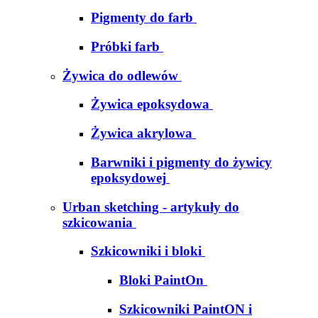
Pigmenty do farb
Próbki farb
Żywica do odlewów
Żywica epoksydowa
Żywica akrylowa
Barwniki i pigmenty do żywicy
epoksydowej
Urban sketching - artykuły do
szkicowania
Szkicowniki i bloki
Bloki PaintOn
Szkicowniki PaintON i