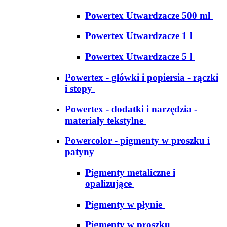
Powertex Utwardzacze 500 ml
Powertex Utwardzacze 1 l
Powertex Utwardzacze 5 l
Powertex - główki i popiersia - rączki
i stopy
Powertex - dodatki i narzędzia -
materiały tekstylne
Powercolor - pigmenty w proszku i
patyny
Pigmenty metaliczne i
opalizujące
Pigmenty w płynie
Pigmenty w proszku