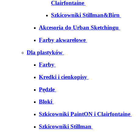
Clairfontaine
Szkicowniki Stillman&Birn
Akcesoria do Urban Sketchingu
Farby akwarelowe
Dla plastyków
Farby
Kredki i cienkopisy
Pędzle
Bloki
Szkicowniki PaintON i Clairfontaine
Szkicowniki Stillman