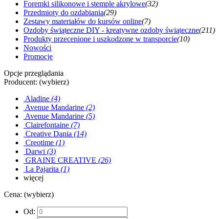
Foremki silikonowe i stemple akrylowe
(32)
Przedmioty do ozdabiania
(29)
Zestawy materiałów do kursów online
(7)
Ozdoby świąteczne DIY - kreatywne ozdoby świąteczne
(211)
Produkty przecenione i uszkodzone w transporcie
(10)
Nowości
Promocje
Opcje przeglądania
Producent: (wybierz)
Aladine
(4)
Avenue Mandarine
(2)
Avenue Mandarine
(5)
Clairefontaine
(7)
Creative Dania
(14)
Creotime
(1)
Darwi
(3)
GRAINE CREATIVE
(26)
La Pajarita
(1)
więcej
Cena: (wybierz)
Od: