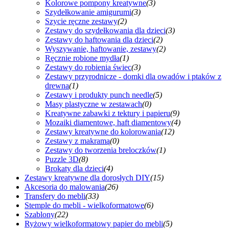
Kolorowe pompony kreatywne
(3)
Szydełkowanie amigurumi
(3)
Szycie ręczne zestawy
(2)
Zestawy do szydełkowania dla dzieci
(3)
Zestawy do haftowania dla dzieci
(2)
Wyszywanie, haftowanie, zestawy
(2)
Ręcznie robione mydła
(1)
Zestawy do robienia świec
(3)
Zestawy przyrodnicze - domki dla owadów i ptaków z
drewna
(1)
Zestawy i produkty punch needle
(5)
Masy plastyczne w zestawach
(0)
Kreatywne zabawki z tektury i papieru
(9)
Mozaiki diamentowe, haft diamentowy
(4)
Zestawy kreatywne do kolorowania
(12)
Zestawy z makramą
(0)
Zestawy do tworzenia breloczków
(1)
Puzzle 3D
(8)
Brokaty dla dzieci
(4)
Zestawy kreatywne dla dorosłych DIY
(15)
Akcesoria do malowania
(26)
Transfery do mebli
(33)
Stemple do mebli - wielkoformatowe
(6)
Szablony
(22)
Ryżowy wielkoformatowy papier do mebli
(5)