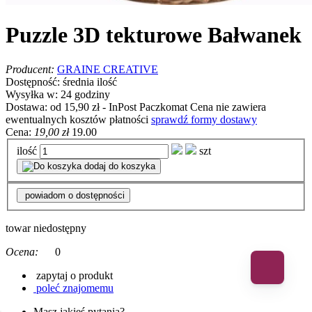
Puzzle 3D tekturowe Bałwanek
Producent:
GRAINE CREATIVE
Dostępność:
średnia ilość
Wysyłka w:
24 godziny
Dostawa:
od 15,90 zł
- InPost Paczkomat
Cena nie zawiera
ewentualnych kosztów płatności
sprawdź formy dostawy
Cena:
19,00 zł
19.00
ilość
szt
dodaj do koszyka
powiadom o dostępności
towar niedostępny
Ocena:
0
zapytaj o produkt
poleć znajomemu
Masz jakieś pytania?