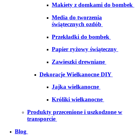
Makiety z domkami do bombek
Media do tworzenia
świątecznych ozdób
Przekładki do bombek
Papier ryżowy świąteczny
Zawieszki drewniane
Dekoracje Wielkanocne DIY
Jajka wielkanocne
Króliki wielkanocne
Produkty przecenione i uszkodzone w
transporcie
Blog