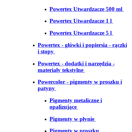
Powertex Utwardzacze 500 ml
Powertex Utwardzacze 1 l
Powertex Utwardzacze 5 l
Powertex - główki i popiersia - rączki
i stopy
Powertex - dodatki i narzędzia -
materiały tekstylne
Powercolor - pigmenty w proszku i
patyny
Pigmenty metaliczne i
opalizujące
Pigmenty w płynie
Pigmenty w proszku