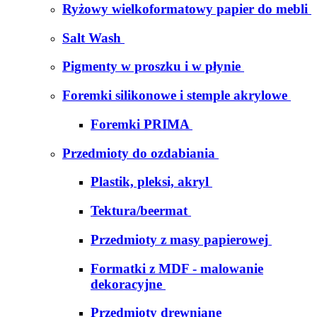
Ryżowy wielkoformatowy papier do mebli
Salt Wash
Pigmenty w proszku i w płynie
Foremki silikonowe i stemple akrylowe
Foremki PRIMA
Przedmioty do ozdabiania
Plastik, pleksi, akryl
Tektura/beermat
Przedmioty z masy papierowej
Formatki z MDF - malowanie
dekoracyjne
Przedmioty drewniane