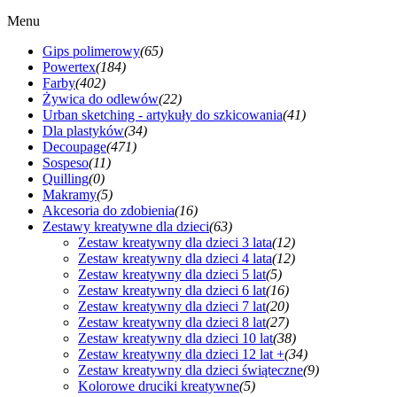
Menu
Gips polimerowy
(65)
Powertex
(184)
Farby
(402)
Żywica do odlewów
(22)
Urban sketching - artykuły do szkicowania
(41)
Dla plastyków
(34)
Decoupage
(471)
Sospeso
(11)
Quilling
(0)
Makramy
(5)
Akcesoria do zdobienia
(16)
Zestawy kreatywne dla dzieci
(63)
Zestaw kreatywny dla dzieci 3 lata
(12)
Zestaw kreatywny dla dzieci 4 lata
(12)
Zestaw kreatywny dla dzieci 5 lat
(5)
Zestaw kreatywny dla dzieci 6 lat
(16)
Zestaw kreatywny dla dzieci 7 lat
(20)
Zestaw kreatywny dla dzieci 8 lat
(27)
Zestaw kreatywny dla dzieci 10 lat
(38)
Zestaw kreatywny dla dzieci 12 lat +
(34)
Zestaw kreatywny dla dzieci świąteczne
(9)
Kolorowe druciki kreatywne
(5)