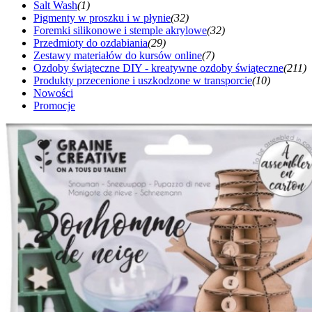
Salt Wash
(1)
Pigmenty w proszku i w płynie
(32)
Foremki silikonowe i stemple akrylowe
(32)
Przedmioty do ozdabiania
(29)
Zestawy materiałów do kursów online
(7)
Ozdoby świąteczne DIY - kreatywne ozdoby świąteczne
(211)
Produkty przecenione i uszkodzone w transporcie
(10)
Nowości
Promocje