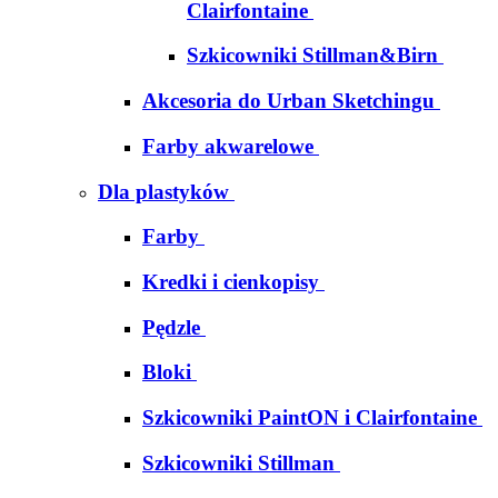
Clairfontaine
Szkicowniki Stillman&Birn
Akcesoria do Urban Sketchingu
Farby akwarelowe
Dla plastyków
Farby
Kredki i cienkopisy
Pędzle
Bloki
Szkicowniki PaintON i Clairfontaine
Szkicowniki Stillman