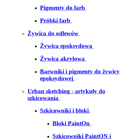
Pigmenty do farb
Próbki farb
Żywica do odlewów
Żywica epoksydowa
Żywica akrylowa
Barwniki i pigmenty do żywicy
epoksydowej
Urban sketching - artykuły do
szkicowania
Szkicowniki i bloki
Bloki PaintOn
Szkicowniki PaintON i