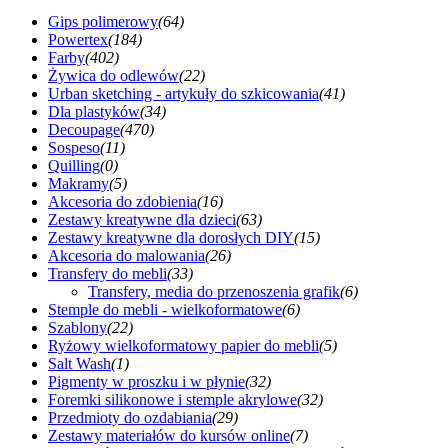
Gips polimerowy
(64)
Powertex
(184)
Farby
(402)
Żywica do odlewów
(22)
Urban sketching - artykuły do szkicowania
(41)
Dla plastyków
(34)
Decoupage
(470)
Sospeso
(11)
Quilling
(0)
Makramy
(5)
Akcesoria do zdobienia
(16)
Zestawy kreatywne dla dzieci
(63)
Zestawy kreatywne dla dorosłych DIY
(15)
Akcesoria do malowania
(26)
Transfery do mebli
(33)
Transfery, media do przenoszenia grafik
(6)
Stemple do mebli - wielkoformatowe
(6)
Szablony
(22)
Ryżowy wielkoformatowy papier do mebli
(5)
Salt Wash
(1)
Pigmenty w proszku i w płynie
(32)
Foremki silikonowe i stemple akrylowe
(32)
Przedmioty do ozdabiania
(29)
Zestawy materiałów do kursów online
(7)