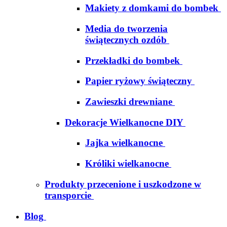
Makiety z domkami do bombek
Media do tworzenia
świątecznych ozdób
Przekładki do bombek
Papier ryżowy świąteczny
Zawieszki drewniane
Dekoracje Wielkanocne DIY
Jajka wielkanocne
Króliki wielkanocne
Produkty przecenione i uszkodzone w
transporcie
Blog