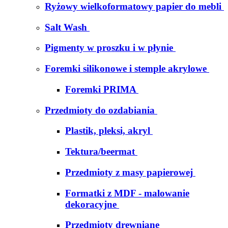
Ryżowy wielkoformatowy papier do mebli
Salt Wash
Pigmenty w proszku i w płynie
Foremki silikonowe i stemple akrylowe
Foremki PRIMA
Przedmioty do ozdabiania
Plastik, pleksi, akryl
Tektura/beermat
Przedmioty z masy papierowej
Formatki z MDF - malowanie
dekoracyjne
Przedmioty drewniane