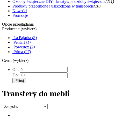
Ozdoby świąteczne DIY - kreatywne ozdoby świąteczne
(211)
Produkty przecenione i uszkodzone w transporcie
(10)
Nowości
Promocje
Opcje przeglądania
Producent: (wybierz)
La Pajarita
(3)
Pentart
(1)
Powertex
(2)
Prima
(27)
Cena: (wybierz)
Od:
Do:
Filtruj
Transfery do mebli