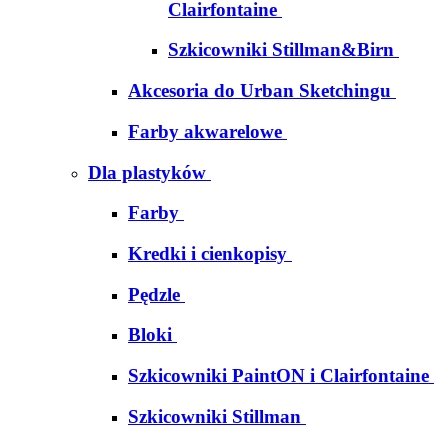
Clairfontaine
Szkicowniki Stillman&Birn
Akcesoria do Urban Sketchingu
Farby akwarelowe
Dla plastyków
Farby
Kredki i cienkopisy
Pędzle
Bloki
Szkicowniki PaintON i Clairfontaine
Szkicowniki Stillman