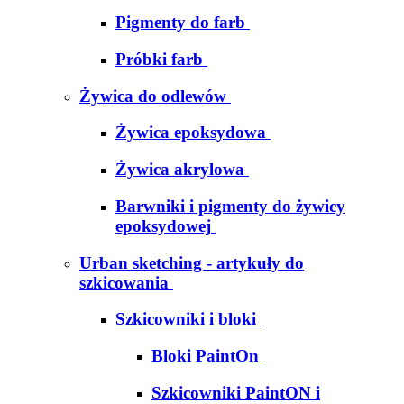
Pigmenty do farb
Próbki farb
Żywica do odlewów
Żywica epoksydowa
Żywica akrylowa
Barwniki i pigmenty do żywicy
epoksydowej
Urban sketching - artykuły do
szkicowania
Szkicowniki i bloki
Bloki PaintOn
Szkicowniki PaintON i