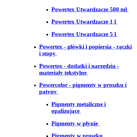
Powertex Utwardzacze 500 ml
Powertex Utwardzacze 1 l
Powertex Utwardzacze 5 l
Powertex - główki i popiersia - rączki
i stopy
Powertex - dodatki i narzędzia -
materiały tekstylne
Powercolor - pigmenty w proszku i
patyny
Pigmenty metaliczne i
opalizujące
Pigmenty w płynie
Pigmenty w proszku