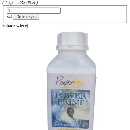
( 1 kg = 232,00 zł )
szt
Do koszyka
zobacz więcej