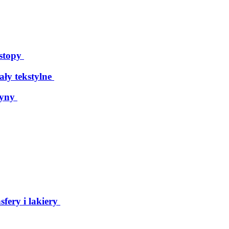
 stopy
ały tekstylne
tyny
sfery i lakiery