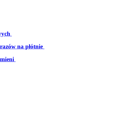
wych
razów na płótnie
mieni