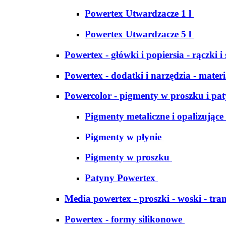
Powertex Utwardzacze 1 l
Powertex Utwardzacze 5 l
Powertex - główki i popiersia - rączki i
Powertex - dodatki i narzędzia - materi
Powercolor - pigmenty w proszku i pa
Pigmenty metaliczne i opalizujące
Pigmenty w płynie
Pigmenty w proszku
Patyny Powertex
Media powertex - proszki - woski - tran
Powertex - formy silikonowe