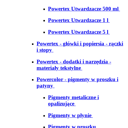
Powertex Utwardzacze 500 ml
Powertex Utwardzacze 1 l
Powertex Utwardzacze 5 l
Powertex - główki i popiersia - rączki
i stopy
Powertex - dodatki i narzędzia -
materiały tekstylne
Powercolor - pigmenty w proszku i
patyny
Pigmenty metaliczne i
opalizujące
Pigmenty w płynie
Pigmenty w proszku