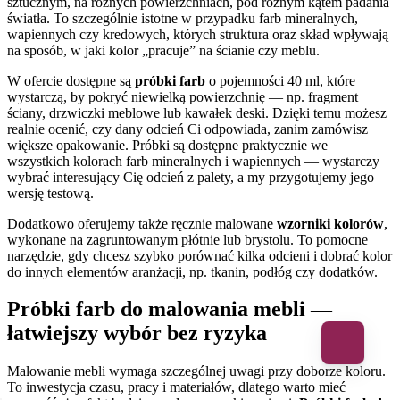
sztucznym, na różnych powierzchniach, pod różnym kątem padania
światła. To szczególnie istotne w przypadku farb mineralnych,
wapiennych czy kredowych, których struktura oraz skład wpływają
na sposób, w jaki kolor „pracuje” na ścianie czy meblu.
W ofercie dostępne są
próbki farb
o pojemności 40 ml, które
wystarczą, by pokryć niewielką powierzchnię — np. fragment
ściany, drzwiczki meblowe lub kawałek deski. Dzięki temu możesz
realnie ocenić, czy dany odcień Ci odpowiada, zanim zamówisz
większe opakowanie. Próbki są dostępne praktycznie we
wszystkich kolorach farb mineralnych i wapiennych — wystarczy
wybrać interesujący Cię odcień z palety, a my przygotujemy jego
wersję testową.
Dodatkowo oferujemy także ręcznie malowane
wzorniki kolorów
,
wykonane na zagruntowanym płótnie lub brystolu. To pomocne
narzędzie, gdy chcesz szybko porównać kilka odcieni i dobrać kolor
do innych elementów aranżacji, np. tkanin, podłóg czy dodatków.
Próbki farb do malowania mebli —
łatwiejszy wybór bez ryzyka
Malowanie mebli wymaga szczególnej uwagi przy doborze koloru.
To inwestycja czasu, pracy i materiałów, dlatego warto mieć