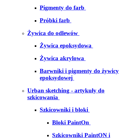
Pigmenty do farb
Próbki farb
Żywica do odlewów
Żywica epoksydowa
Żywica akrylowa
Barwniki i pigmenty do żywicy
epoksydowej
Urban sketching - artykuły do
szkicowania
Szkicowniki i bloki
Bloki PaintOn
Szkicowniki PaintON i