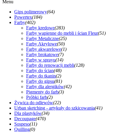
Menu
Gips polimerowy
(64)
Powertex
(184)
Farby
(402)
Farby kredowe
(283)
Farby wapienne do mebli i ścian Fleur
(51)
Farby Metaliczne
(25)
Farby Akrylowe
(50)
Farby akwarelowe
(1)
Farby brokatowe
(7)
Farby w sprayu
(14)
Farby do renowacji mebli
(128)
Farby do ścian
(48)
Farby do tkanin
(2)
Farby do gipsu
(81)
Farby dla alergików
(42)
Pigmenty do farb
(3)
Próbki farb
(2)
Żywica do odlewów
(22)
Urban sketching - artykuły do szkicowania
(41)
Dla plastyków
(34)
Decoupage
(470)
Sospeso
(11)
Quilling
(0)