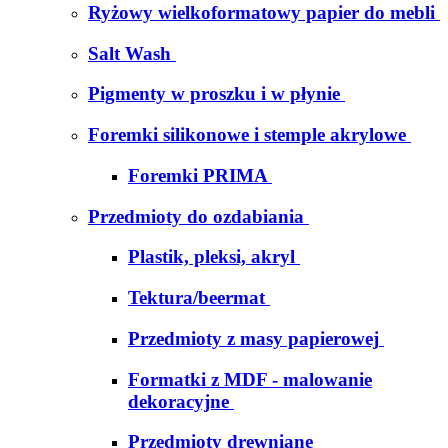
Ryżowy wielkoformatowy papier do mebli
Salt Wash
Pigmenty w proszku i w płynie
Foremki silikonowe i stemple akrylowe
Foremki PRIMA
Przedmioty do ozdabiania
Plastik, pleksi, akryl
Tektura/beermat
Przedmioty z masy papierowej
Formatki z MDF - malowanie
dekoracyjne
Przedmioty drewniane