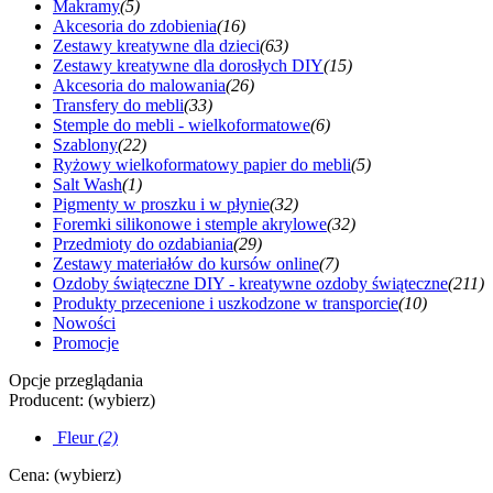
Makramy
(5)
Akcesoria do zdobienia
(16)
Zestawy kreatywne dla dzieci
(63)
Zestawy kreatywne dla dorosłych DIY
(15)
Akcesoria do malowania
(26)
Transfery do mebli
(33)
Stemple do mebli - wielkoformatowe
(6)
Szablony
(22)
Ryżowy wielkoformatowy papier do mebli
(5)
Salt Wash
(1)
Pigmenty w proszku i w płynie
(32)
Foremki silikonowe i stemple akrylowe
(32)
Przedmioty do ozdabiania
(29)
Zestawy materiałów do kursów online
(7)
Ozdoby świąteczne DIY - kreatywne ozdoby świąteczne
(211)
Produkty przecenione i uszkodzone w transporcie
(10)
Nowości
Promocje
Opcje przeglądania
Producent: (wybierz)
Fleur
(2)
Cena: (wybierz)