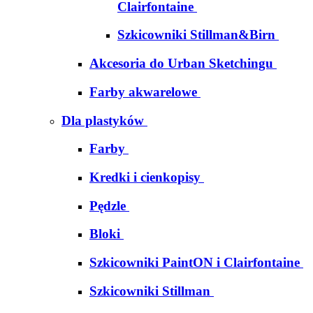
Clairfontaine
Szkicowniki Stillman&Birn
Akcesoria do Urban Sketchingu
Farby akwarelowe
Dla plastyków
Farby
Kredki i cienkopisy
Pędzle
Bloki
Szkicowniki PaintON i Clairfontaine
Szkicowniki Stillman