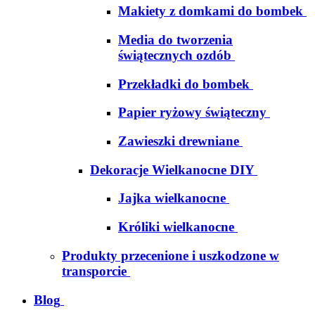
Makiety z domkami do bombek
Media do tworzenia
świątecznych ozdób
Przekładki do bombek
Papier ryżowy świąteczny
Zawieszki drewniane
Dekoracje Wielkanocne DIY
Jajka wielkanocne
Króliki wielkanocne
Produkty przecenione i uszkodzone w
transporcie
Blog