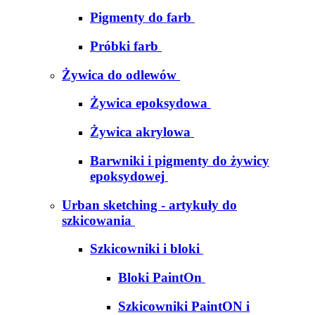
Pigmenty do farb
Próbki farb
Żywica do odlewów
Żywica epoksydowa
Żywica akrylowa
Barwniki i pigmenty do żywicy
epoksydowej
Urban sketching - artykuły do
szkicowania
Szkicowniki i bloki
Bloki PaintOn
Szkicowniki PaintON i