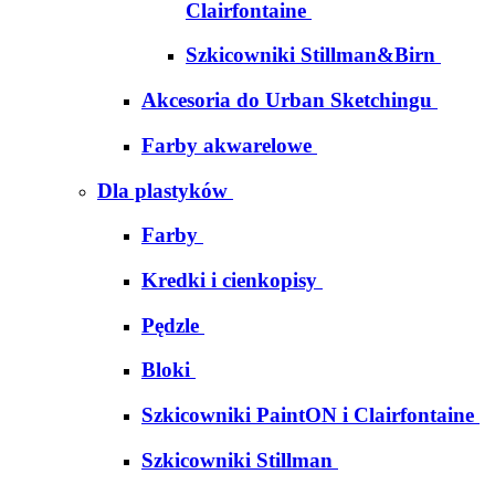
Clairfontaine
Szkicowniki Stillman&Birn
Akcesoria do Urban Sketchingu
Farby akwarelowe
Dla plastyków
Farby
Kredki i cienkopisy
Pędzle
Bloki
Szkicowniki PaintON i Clairfontaine
Szkicowniki Stillman