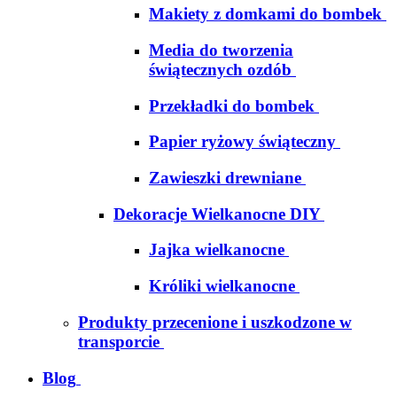
Makiety z domkami do bombek
Media do tworzenia
świątecznych ozdób
Przekładki do bombek
Papier ryżowy świąteczny
Zawieszki drewniane
Dekoracje Wielkanocne DIY
Jajka wielkanocne
Króliki wielkanocne
Produkty przecenione i uszkodzone w
transporcie
Blog