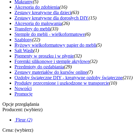
Makramy
(5)
Akcesoria do zdobienia
(16)
Zestawy kreatywne dla dzieci
(63)
Zestawy kreatywne dla dorosłych DIY
(15)
Akcesoria do malowania
(26)
Transfery do mebli
(33)
Stemple do mebli - wielkoformatowe
(6)
Szablony
(22)
Ryżowy wielkoformatowy papier do mebli
(5)
Salt Wash
(1)
Pigmenty w proszku i w płynie
(32)
Foremki silikonowe i stemple akrylowe
(32)
Przedmioty do ozdabiania
(29)
Zestawy materiałów do kursów online
(7)
Ozdoby świąteczne DIY - kreatywne ozdoby świąteczne
(211)
Produkty przecenione i uszkodzone w transporcie
(10)
Nowości
Promocje
Opcje przeglądania
Producent: (wybierz)
Fleur
(2)
Cena: (wybierz)