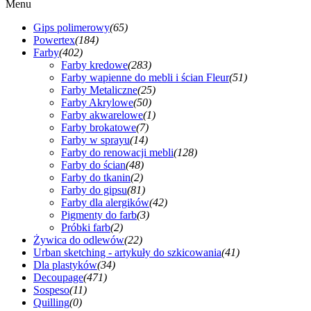
Menu
Gips polimerowy
(65)
Powertex
(184)
Farby
(402)
Farby kredowe
(283)
Farby wapienne do mebli i ścian Fleur
(51)
Farby Metaliczne
(25)
Farby Akrylowe
(50)
Farby akwarelowe
(1)
Farby brokatowe
(7)
Farby w sprayu
(14)
Farby do renowacji mebli
(128)
Farby do ścian
(48)
Farby do tkanin
(2)
Farby do gipsu
(81)
Farby dla alergików
(42)
Pigmenty do farb
(3)
Próbki farb
(2)
Żywica do odlewów
(22)
Urban sketching - artykuły do szkicowania
(41)
Dla plastyków
(34)
Decoupage
(471)
Sospeso
(11)
Quilling
(0)