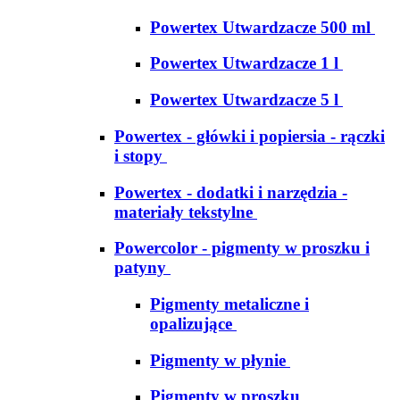
Powertex Utwardzacze 500 ml
Powertex Utwardzacze 1 l
Powertex Utwardzacze 5 l
Powertex - główki i popiersia - rączki
i stopy
Powertex - dodatki i narzędzia -
materiały tekstylne
Powercolor - pigmenty w proszku i
patyny
Pigmenty metaliczne i
opalizujące
Pigmenty w płynie
Pigmenty w proszku