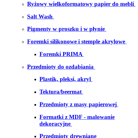
Ryżowy wielkoformatowy papier do mebli
Salt Wash
Pigmenty w proszku i w płynie
Foremki silikonowe i stemple akrylowe
Foremki PRIMA
Przedmioty do ozdabiania
Plastik, pleksi, akryl
Tektura/beermat
Przedmioty z masy papierowej
Formatki z MDF - malowanie
dekoracyjne
Przedmioty drewniane