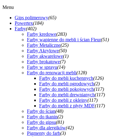
Menu
Gips polimerowy
(65)
Powertex
(184)
Farby
(402)
Farby kredowe
(283)
Farby wapienne do mebli i ścian Fleur
(51)
Farby Metaliczne
(25)
Farby Akrylowe
(50)
Farby akwarelowe
(1)
Farby brokatowe
(7)
Farby w sprayu
(14)
Farby do renowacji mebli
(128)
Farby do mebli kuchennych
(126)
Farby do mebli ogrodowych
(2)
Farby do mebli pokojowych
(117)
Farby do mebli drewnianych
(117)
Farby do mebli z okleiny
(117)
Farby do mebli z płyty MDF
(117)
Farby do ścian
(48)
Farby do tkanin
(2)
Farby do gipsu
(81)
Farby dla alergików
(42)
Pigmenty do farb
(3)