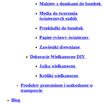
Makiety z domkami do bombek
Media do tworzenia
świątecznych ozdób
Przekładki do bombek
Papier ryżowy świąteczny
Zawieszki drewniane
Dekoracje Wielkanocne DIY
Jajka wielkanocne
Króliki wielkanocne
Produkty przecenione i uszkodzone w
transporcie
Blog