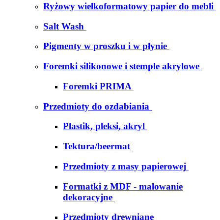
Ryżowy wielkoformatowy papier do mebli
Salt Wash
Pigmenty w proszku i w płynie
Foremki silikonowe i stemple akrylowe
Foremki PRIMA
Przedmioty do ozdabiania
Plastik, pleksi, akryl
Tektura/beermat
Przedmioty z masy papierowej
Formatki z MDF - malowanie
dekoracyjne
Przedmioty drewniane