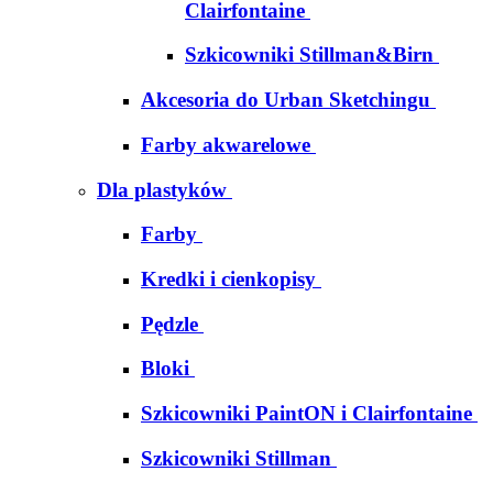
Clairfontaine
Szkicowniki Stillman&Birn
Akcesoria do Urban Sketchingu
Farby akwarelowe
Dla plastyków
Farby
Kredki i cienkopisy
Pędzle
Bloki
Szkicowniki PaintON i Clairfontaine
Szkicowniki Stillman