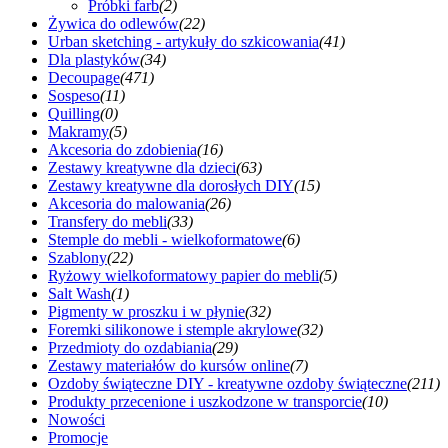
Próbki farb
(2)
Żywica do odlewów
(22)
Urban sketching - artykuły do szkicowania
(41)
Dla plastyków
(34)
Decoupage
(471)
Sospeso
(11)
Quilling
(0)
Makramy
(5)
Akcesoria do zdobienia
(16)
Zestawy kreatywne dla dzieci
(63)
Zestawy kreatywne dla dorosłych DIY
(15)
Akcesoria do malowania
(26)
Transfery do mebli
(33)
Stemple do mebli - wielkoformatowe
(6)
Szablony
(22)
Ryżowy wielkoformatowy papier do mebli
(5)
Salt Wash
(1)
Pigmenty w proszku i w płynie
(32)
Foremki silikonowe i stemple akrylowe
(32)
Przedmioty do ozdabiania
(29)
Zestawy materiałów do kursów online
(7)
Ozdoby świąteczne DIY - kreatywne ozdoby świąteczne
(211)
Produkty przecenione i uszkodzone w transporcie
(10)
Nowości
Promocje