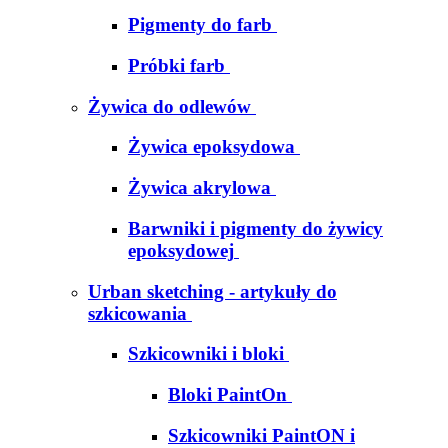
Pigmenty do farb
Próbki farb
Żywica do odlewów
Żywica epoksydowa
Żywica akrylowa
Barwniki i pigmenty do żywicy
epoksydowej
Urban sketching - artykuły do
szkicowania
Szkicowniki i bloki
Bloki PaintOn
Szkicowniki PaintON i