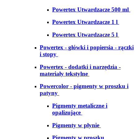
Powertex Utwardzacze 500 ml
Powertex Utwardzacze 1 l
Powertex Utwardzacze 5 l
Powertex - główki i popiersia - rączki
i stopy
Powertex - dodatki i narzędzia -
materiały tekstylne
Powercolor - pigmenty w proszku i
patyny
Pigmenty metaliczne i
opalizujące
Pigmenty w płynie
Pigmenty w proszku