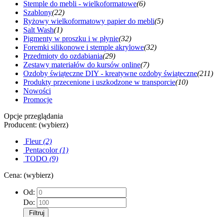
Stemple do mebli - wielkoformatowe
(6)
Szablony
(22)
Ryżowy wielkoformatowy papier do mebli
(5)
Salt Wash
(1)
Pigmenty w proszku i w płynie
(32)
Foremki silikonowe i stemple akrylowe
(32)
Przedmioty do ozdabiania
(29)
Zestawy materiałów do kursów online
(7)
Ozdoby świąteczne DIY - kreatywne ozdoby świąteczne
(211)
Produkty przecenione i uszkodzone w transporcie
(10)
Nowości
Promocje
Opcje przeglądania
Producent: (wybierz)
Fleur
(2)
Pentacolor
(1)
TODO
(9)
Cena: (wybierz)
Od:
Do:
Filtruj