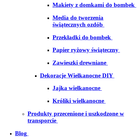
Makiety z domkami do bombek
Media do tworzenia
świątecznych ozdób
Przekładki do bombek
Papier ryżowy świąteczny
Zawieszki drewniane
Dekoracje Wielkanocne DIY
Jajka wielkanocne
Króliki wielkanocne
Produkty przecenione i uszkodzone w
transporcie
Blog