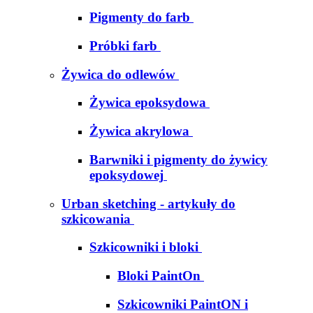
Pigmenty do farb
Próbki farb
Żywica do odlewów
Żywica epoksydowa
Żywica akrylowa
Barwniki i pigmenty do żywicy
epoksydowej
Urban sketching - artykuły do
szkicowania
Szkicowniki i bloki
Bloki PaintOn
Szkicowniki PaintON i