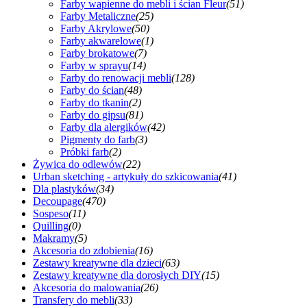
Farby wapienne do mebli i ścian Fleur
(51)
Farby Metaliczne
(25)
Farby Akrylowe
(50)
Farby akwarelowe
(1)
Farby brokatowe
(7)
Farby w sprayu
(14)
Farby do renowacji mebli
(128)
Farby do ścian
(48)
Farby do tkanin
(2)
Farby do gipsu
(81)
Farby dla alergików
(42)
Pigmenty do farb
(3)
Próbki farb
(2)
Żywica do odlewów
(22)
Urban sketching - artykuły do szkicowania
(41)
Dla plastyków
(34)
Decoupage
(470)
Sospeso
(11)
Quilling
(0)
Makramy
(5)
Akcesoria do zdobienia
(16)
Zestawy kreatywne dla dzieci
(63)
Zestawy kreatywne dla dorosłych DIY
(15)
Akcesoria do malowania
(26)
Transfery do mebli
(33)