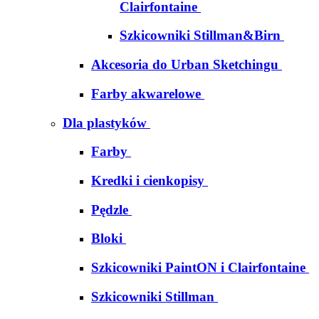
Clairfontaine
Szkicowniki Stillman&Birn
Akcesoria do Urban Sketchingu
Farby akwarelowe
Dla plastyków
Farby
Kredki i cienkopisy
Pędzle
Bloki
Szkicowniki PaintON i Clairfontaine
Szkicowniki Stillman