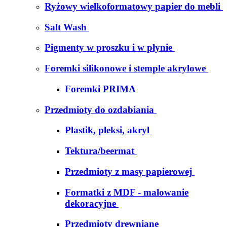
Ryżowy wielkoformatowy papier do mebli
Salt Wash
Pigmenty w proszku i w płynie
Foremki silikonowe i stemple akrylowe
Foremki PRIMA
Przedmioty do ozdabiania
Plastik, pleksi, akryl
Tektura/beermat
Przedmioty z masy papierowej
Formatki z MDF - malowanie
dekoracyjne
Przedmioty drewniane