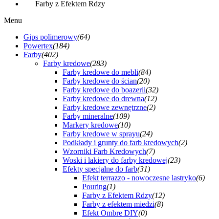
Farby z Efektem Rdzy
Menu
Gips polimerowy
(64)
Powertex
(184)
Farby
(402)
Farby kredowe
(283)
Farby kredowe do mebli
(84)
Farby kredowe do ścian
(20)
Farby kredowe do boazerii
(32)
Farby kredowe do drewna
(12)
Farby kredowe zewnętrzne
(2)
Farby mineralne
(109)
Markery kredowe
(10)
Farby kredowe w sprayu
(24)
Podkłady i grunty do farb kredowych
(2)
Wzorniki Farb Kredowych
(7)
Woski i lakiery do farby kredowej
(23)
Efekty specjalne do farb
(31)
Efekt terrazzo - nowoczesne lastryko
(6)
Pouring
(1)
Farby z Efektem Rdzy
(12)
Farby z efektem miedzi
(8)
Efekt Ombre DIY
(0)