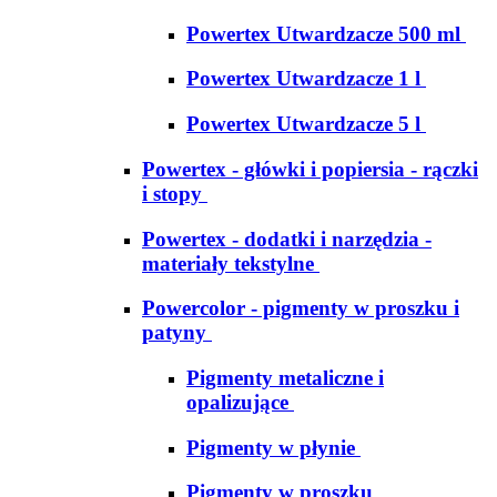
Powertex Utwardzacze 500 ml
Powertex Utwardzacze 1 l
Powertex Utwardzacze 5 l
Powertex - główki i popiersia - rączki
i stopy
Powertex - dodatki i narzędzia -
materiały tekstylne
Powercolor - pigmenty w proszku i
patyny
Pigmenty metaliczne i
opalizujące
Pigmenty w płynie
Pigmenty w proszku