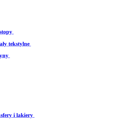
 stopy
ały tekstylne
tyny
sfery i lakiery