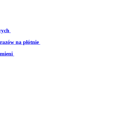
wych
razów na płótnie
mieni