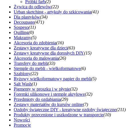
Próbki farb
(2)
Żywica do odlewów
(22)
Urban sketching - artykuły do szkicowania
(41)
Dla plastyków
(34)
Decoupage
(471)
Sospeso
(11)
Quilling
(0)
Makramy
(5)
Akcesoria do zdobienia
(16)
Zestawy kreatywne dla dzieci
(63)
Zestawy kreatywne dla dorosłych DIY
(15)
Akcesoria do malowania
(26)
Transfery do mebli
(33)
Stemple do mebli - wielkoformatowe
(6)
Szablony
(22)
Ryżowy wielkoformatowy papier do mebli
(5)
Salt Wash
(1)
Pigmenty w proszku i w płynie
(32)
Foremki silikonowe i stemple akrylowe
(32)
Przedmioty do ozdabiania
(29)
Zestawy materiałów do kursów online
(7)
Ozdoby świąteczne DIY - kreatywne ozdoby świąteczne
(211)
Produkty przecenione i uszkodzone w transporcie
(10)
Nowości
Promocje