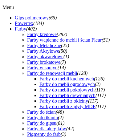
Menu
Gips polimerowy
(65)
Powertex
(184)
Farby
(402)
Farby kredowe
(283)
Farby wapienne do mebli i ścian Fleur
(51)
Farby Metaliczne
(25)
Farby Akrylowe
(50)
Farby akwarelowe
(1)
Farby brokatowe
(7)
Farby w sprayu
(14)
Farby do renowacji mebli
(128)
Farby do mebli kuchennych
(126)
Farby do mebli ogrodowych
(2)
Farby do mebli pokojowych
(117)
Farby do mebli drewnianych
(117)
Farby do mebli z okleiny
(117)
Farby do mebli z płyty MDF
(117)
Farby do ścian
(48)
Farby do tkanin
(2)
Farby do gipsu
(81)
Farby dla alergików
(42)
Pigmenty do farb
(3)