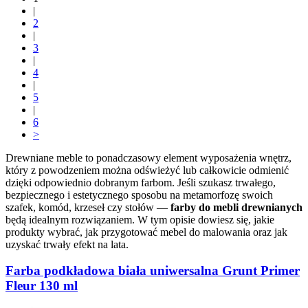
|
2
|
3
|
4
|
5
|
6
>
Drewniane meble to ponadczasowy element wyposażenia wnętrz,
który z powodzeniem można odświeżyć lub całkowicie odmienić
dzięki odpowiednio dobranym farbom. Jeśli szukasz trwałego,
bezpiecznego i estetycznego sposobu na metamorfozę swoich
szafek, komód, krzeseł czy stołów —
farby do mebli drewnianych
będą idealnym rozwiązaniem. W tym opisie dowiesz się, jakie
produkty wybrać, jak przygotować mebel do malowania oraz jak
uzyskać trwały efekt na lata.
Farba podkładowa biała uniwersalna Grunt Primer
Fleur 130 ml