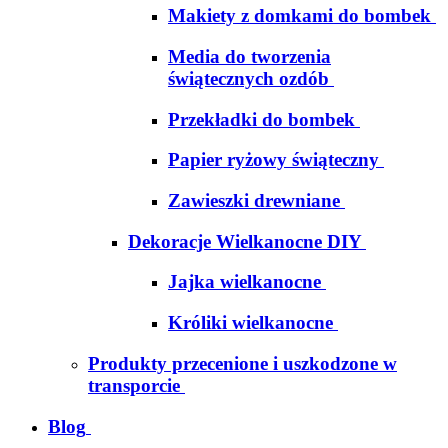
Makiety z domkami do bombek
Media do tworzenia
świątecznych ozdób
Przekładki do bombek
Papier ryżowy świąteczny
Zawieszki drewniane
Dekoracje Wielkanocne DIY
Jajka wielkanocne
Króliki wielkanocne
Produkty przecenione i uszkodzone w
transporcie
Blog