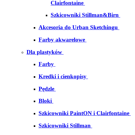
Clairfontaine
Szkicowniki Stillman&Birn
Akcesoria do Urban Sketchingu
Farby akwarelowe
Dla plastyków
Farby
Kredki i cienkopisy
Pędzle
Bloki
Szkicowniki PaintON i Clairfontaine
Szkicowniki Stillman