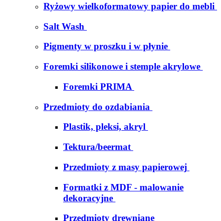
Ryżowy wielkoformatowy papier do mebli
Salt Wash
Pigmenty w proszku i w płynie
Foremki silikonowe i stemple akrylowe
Foremki PRIMA
Przedmioty do ozdabiania
Plastik, pleksi, akryl
Tektura/beermat
Przedmioty z masy papierowej
Formatki z MDF - malowanie
dekoracyjne
Przedmioty drewniane