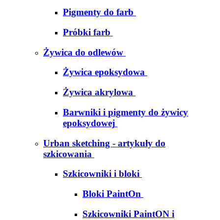
Pigmenty do farb
Próbki farb
Żywica do odlewów
Żywica epoksydowa
Żywica akrylowa
Barwniki i pigmenty do żywicy
epoksydowej
Urban sketching - artykuły do
szkicowania
Szkicowniki i bloki
Bloki PaintOn
Szkicowniki PaintON i