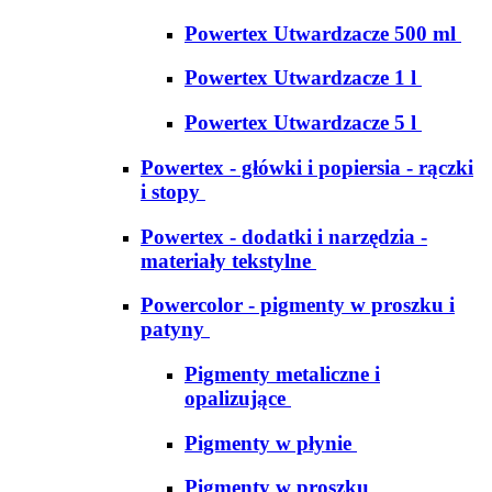
Powertex Utwardzacze 500 ml
Powertex Utwardzacze 1 l
Powertex Utwardzacze 5 l
Powertex - główki i popiersia - rączki
i stopy
Powertex - dodatki i narzędzia -
materiały tekstylne
Powercolor - pigmenty w proszku i
patyny
Pigmenty metaliczne i
opalizujące
Pigmenty w płynie
Pigmenty w proszku