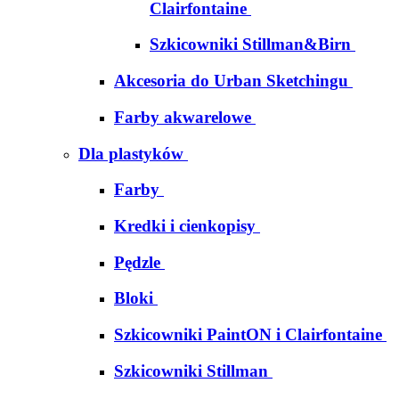
Clairfontaine
Szkicowniki Stillman&Birn
Akcesoria do Urban Sketchingu
Farby akwarelowe
Dla plastyków
Farby
Kredki i cienkopisy
Pędzle
Bloki
Szkicowniki PaintON i Clairfontaine
Szkicowniki Stillman