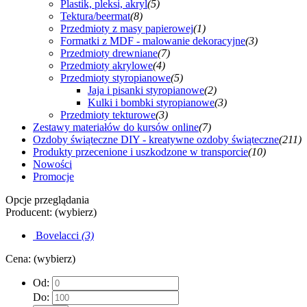
Plastik, pleksi, akryl
(5)
Tektura/beermat
(8)
Przedmioty z masy papierowej
(1)
Formatki z MDF - malowanie dekoracyjne
(3)
Przedmioty drewniane
(7)
Przedmioty akrylowe
(4)
Przedmioty styropianowe
(5)
Jaja i pisanki styropianowe
(2)
Kulki i bombki styropianowe
(3)
Przedmioty tekturowe
(3)
Zestawy materiałów do kursów online
(7)
Ozdoby świąteczne DIY - kreatywne ozdoby świąteczne
(211)
Produkty przecenione i uszkodzone w transporcie
(10)
Nowości
Promocje
Opcje przeglądania
Producent: (wybierz)
Bovelacci
(3)
Cena: (wybierz)
Od:
Do: