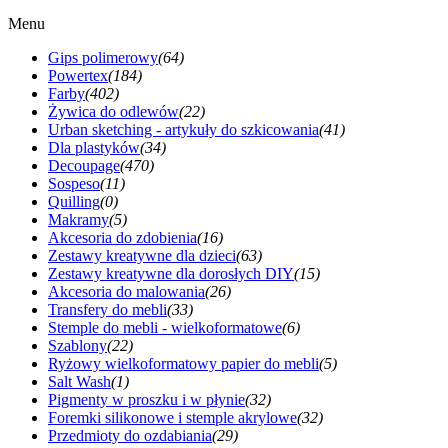
Menu
Gips polimerowy
(64)
Powertex
(184)
Farby
(402)
Żywica do odlewów
(22)
Urban sketching - artykuły do szkicowania
(41)
Dla plastyków
(34)
Decoupage
(470)
Sospeso
(11)
Quilling
(0)
Makramy
(5)
Akcesoria do zdobienia
(16)
Zestawy kreatywne dla dzieci
(63)
Zestawy kreatywne dla dorosłych DIY
(15)
Akcesoria do malowania
(26)
Transfery do mebli
(33)
Stemple do mebli - wielkoformatowe
(6)
Szablony
(22)
Ryżowy wielkoformatowy papier do mebli
(5)
Salt Wash
(1)
Pigmenty w proszku i w płynie
(32)
Foremki silikonowe i stemple akrylowe
(32)
Przedmioty do ozdabiania
(29)