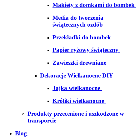
Makiety z domkami do bombek
Media do tworzenia
świątecznych ozdób
Przekładki do bombek
Papier ryżowy świąteczny
Zawieszki drewniane
Dekoracje Wielkanocne DIY
Jajka wielkanocne
Króliki wielkanocne
Produkty przecenione i uszkodzone w
transporcie
Blog