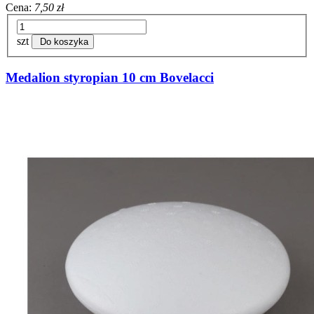
Cena:
7,50 zł
szt
Do koszyka
Medalion styropian 10 cm Bovelacci