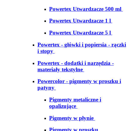
Powertex Utwardzacze 500 ml
Powertex Utwardzacze 1 l
Powertex Utwardzacze 5 l
Powertex - główki i popiersia - rączki
i stopy
Powertex - dodatki i narzędzia -
materiały tekstylne
Powercolor - pigmenty w proszku i
patyny
Pigmenty metaliczne i
opalizujące
Pigmenty w płynie
Pigmenty w proszku