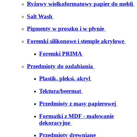
Ryżowy wielkoformatowy papier do mebli
Salt Wash
Pigmenty w proszku i w płynie
Foremki silikonowe i stemple akrylowe
Foremki PRIMA
Przedmioty do ozdabiania
Plastik, pleksi, akryl
Tektura/beermat
Przedmioty z masy papierowej
Formatki z MDF - malowanie
dekoracyjne
Przedmioty drewniane