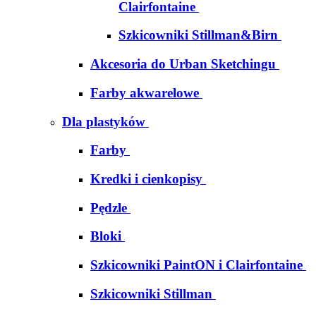
Clairfontaine
Szkicowniki Stillman&Birn
Akcesoria do Urban Sketchingu
Farby akwarelowe
Dla plastyków
Farby
Kredki i cienkopisy
Pędzle
Bloki
Szkicowniki PaintON i Clairfontaine
Szkicowniki Stillman