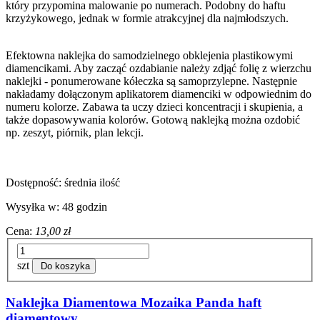
który przypomina malowanie po numerach. Podobny do haftu
krzyżykowego, jednak w formie atrakcyjnej dla najmłodszych.
Efektowna naklejka do samodzielnego obklejenia plastikowymi
diamencikami. Aby zacząć ozdabianie należy zdjąć folię z wierzchu
naklejki - ponumerowane kółeczka są samoprzylepne. Następnie
nakładamy dołączonym aplikatorem diamenciki w odpowiednim do
numeru kolorze. Zabawa ta uczy dzieci koncentracji i skupienia, a
także dopasowywania kolorów. Gotową naklejką można ozdobić
np. zeszyt, piórnik, plan lekcji.
Dostępność:
średnia ilość
Wysyłka w:
48 godzin
Cena:
13,00 zł
szt
Do koszyka
Naklejka Diamentowa Mozaika Panda haft
diamentowy