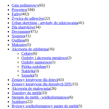
Gips polimerowy
(65)
Powertex
(184)
Farby
(402)
Żywica do odlewów
(22)
Urban sketching - artykuły do szkicowania
(41)
Dla plastyków
(34)
Decoupage
(471)
Sospeso
(11)
Quilling
(0)
Makramy
(5)
Akcesoria do zdobienia
(16)
Cekiny
(6)
Ozdoby i akcesoria metalowe
(2)
Ozdoby papierowe
(1)
Piórka ozdobne
(1)
Naklejki
(3)
Sznurki
(5)
Zestawy kreatywne dla dzieci
(63)
Zestawy kreatywne dla dorosłych DIY
(15)
Akcesoria do malowania
(26)
Transfery do mebli
(33)
Stemple do mebli - wielkoformatowe
(6)
Szablony
(22)
Ryżowy wielkoformatowy papier do mebli
(5)