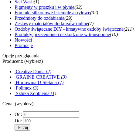
Salt Wash
(1)
Pigmenty w proszku i w płynie
(32)
Foremki silikonowe i stemple akrylowe
(32)
Przedmioty do ozdabiania
(29)
Zestawy materiałów do kursów online
(7)
Ozdoby świąteczne DIY - kreatywne ozdoby świąteczne
(211)
Produkty przecenione i uszkodzone w transporcie
(10)
Nowości
Promocje
Opcje przeglądania
Producent: (wybierz)
Creative Dania
(2)
GRAINE CREATIVE
(3)
Hurtownia U Stefana
(7)
Polimex
(3)
Sztuka Zdobienia
(1)
Cena: (wybierz)
Od:
Do:
Filtruj