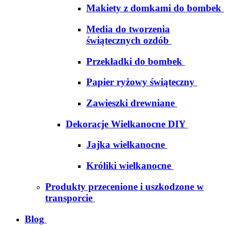
Makiety z domkami do bombek
Media do tworzenia
świątecznych ozdób
Przekładki do bombek
Papier ryżowy świąteczny
Zawieszki drewniane
Dekoracje Wielkanocne DIY
Jajka wielkanocne
Króliki wielkanocne
Produkty przecenione i uszkodzone w
transporcie
Blog