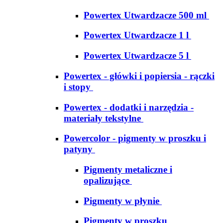
Powertex Utwardzacze 500 ml
Powertex Utwardzacze 1 l
Powertex Utwardzacze 5 l
Powertex - główki i popiersia - rączki
i stopy
Powertex - dodatki i narzędzia -
materiały tekstylne
Powercolor - pigmenty w proszku i
patyny
Pigmenty metaliczne i
opalizujące
Pigmenty w płynie
Pigmenty w proszku