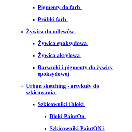
Pigmenty do farb
Próbki farb
Żywica do odlewów
Żywica epoksydowa
Żywica akrylowa
Barwniki i pigmenty do żywicy
epoksydowej
Urban sketching - artykuły do
szkicowania
Szkicowniki i bloki
Bloki PaintOn
Szkicowniki PaintON i