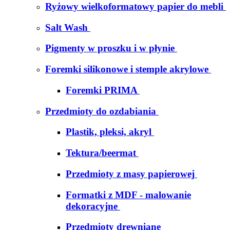
Ryżowy wielkoformatowy papier do mebli
Salt Wash
Pigmenty w proszku i w płynie
Foremki silikonowe i stemple akrylowe
Foremki PRIMA
Przedmioty do ozdabiania
Plastik, pleksi, akryl
Tektura/beermat
Przedmioty z masy papierowej
Formatki z MDF - malowanie
dekoracyjne
Przedmioty drewniane