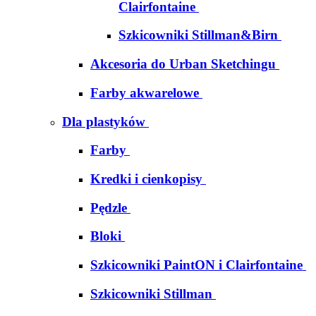
Clairfontaine
Szkicowniki Stillman&Birn
Akcesoria do Urban Sketchingu
Farby akwarelowe
Dla plastyków
Farby
Kredki i cienkopisy
Pędzle
Bloki
Szkicowniki PaintON i Clairfontaine
Szkicowniki Stillman