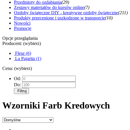
Przedmioty do ozdabiania
(29)
Zestawy materiałów do kursów online
(7)
Ozdoby świąteczne DIY - kreatywne ozdoby świąteczne
(211)
Produkty przecenione i uszkodzone w transporcie
(10)
Nowości
Promocje
Opcje przeglądania
Producent: (wybierz)
Fleur
(6)
La Pajarita
(1)
Cena: (wybierz)
Od:
Do:
Filtruj
Wzorniki Farb Kredowych