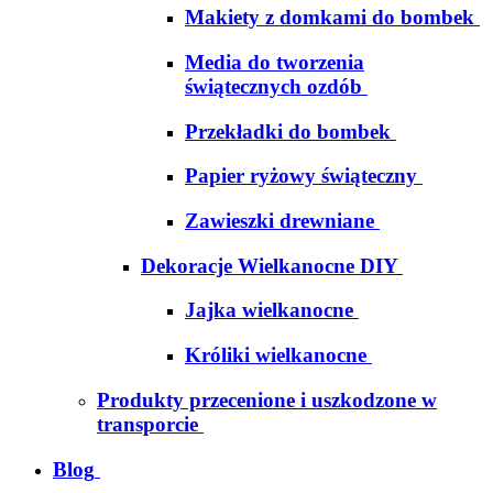
Makiety z domkami do bombek
Media do tworzenia
świątecznych ozdób
Przekładki do bombek
Papier ryżowy świąteczny
Zawieszki drewniane
Dekoracje Wielkanocne DIY
Jajka wielkanocne
Króliki wielkanocne
Produkty przecenione i uszkodzone w
transporcie
Blog