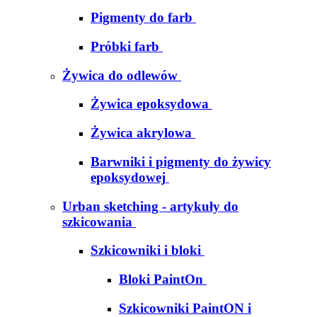
Pigmenty do farb
Próbki farb
Żywica do odlewów
Żywica epoksydowa
Żywica akrylowa
Barwniki i pigmenty do żywicy
epoksydowej
Urban sketching - artykuły do
szkicowania
Szkicowniki i bloki
Bloki PaintOn
Szkicowniki PaintON i