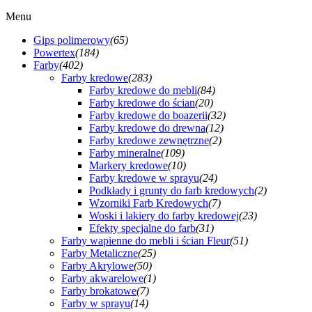
Menu
Gips polimerowy
(65)
Powertex
(184)
Farby
(402)
Farby kredowe
(283)
Farby kredowe do mebli
(84)
Farby kredowe do ścian
(20)
Farby kredowe do boazerii
(32)
Farby kredowe do drewna
(12)
Farby kredowe zewnętrzne
(2)
Farby mineralne
(109)
Markery kredowe
(10)
Farby kredowe w sprayu
(24)
Podkłady i grunty do farb kredowych
(2)
Wzorniki Farb Kredowych
(7)
Woski i lakiery do farby kredowej
(23)
Efekty specjalne do farb
(31)
Farby wapienne do mebli i ścian Fleur
(51)
Farby Metaliczne
(25)
Farby Akrylowe
(50)
Farby akwarelowe
(1)
Farby brokatowe
(7)
Farby w sprayu
(14)