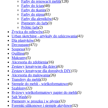
Farby do renowacji mebli
(128)
Farby do ścian
(48)
Farby do tkanin
(2)
Farby do gipsu
(81)
Farby dla alergików
(42)
Pigmenty do farb
(3)
Próbki farb
(2)
Żywica do odlewów
(22)
Urban sketching - artykuły do szkicowania
(41)
Dla plastyków
(34)
Decoupage
(471)
Sospeso
(11)
Quilling
(0)
Makramy
(5)
Akcesoria do zdobienia
(16)
Zestawy kreatywne dla dzieci
(63)
Zestawy kreatywne dla dorosłych DIY
(15)
Akcesoria do malowania
(26)
Transfery do mebli
(33)
Stemple do mebli - wielkoformatowe
(6)
Szablony
(22)
Ryżowy wielkoformatowy papier do mebli
(5)
Salt Wash
(1)
Pigmenty w proszku i w płynie
(32)
Foremki silikonowe i stemple akrylowe
(32)