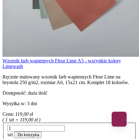
Wzornik farb wapiennych Fleur Lime A5 - wszystkie kolory
Limewash
Ręcznie malowany wzornik farb wapiennych Fleur Lime na
brystolu 250 g/m2, rozmiar A6, 15x21 cm. Komplet 18 kolorów.
Dostępność:
duża ilość
Wysyłka w:
3 dni
Cena:
119,00 zł
( 1 szt = 119,00 zł )
szt
Do koszyka