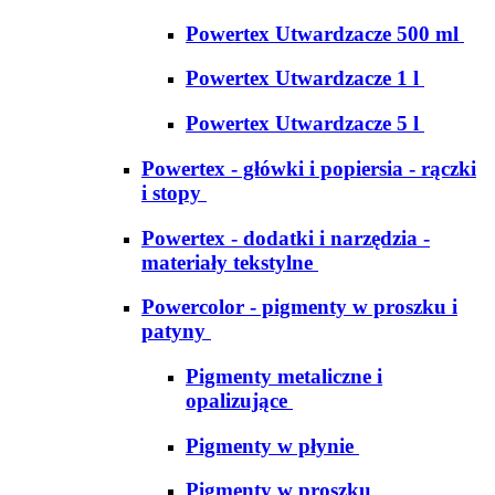
Powertex Utwardzacze 500 ml
Powertex Utwardzacze 1 l
Powertex Utwardzacze 5 l
Powertex - główki i popiersia - rączki
i stopy
Powertex - dodatki i narzędzia -
materiały tekstylne
Powercolor - pigmenty w proszku i
patyny
Pigmenty metaliczne i
opalizujące
Pigmenty w płynie
Pigmenty w proszku