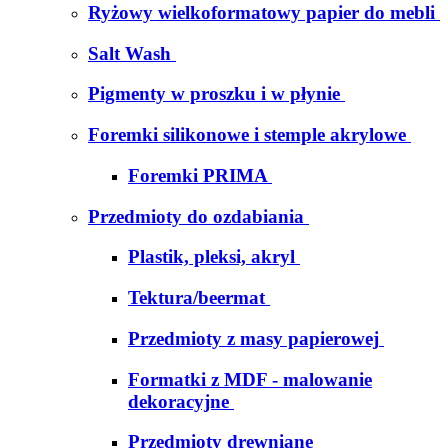
Ryżowy wielkoformatowy papier do mebli
Salt Wash
Pigmenty w proszku i w płynie
Foremki silikonowe i stemple akrylowe
Foremki PRIMA
Przedmioty do ozdabiania
Plastik, pleksi, akryl
Tektura/beermat
Przedmioty z masy papierowej
Formatki z MDF - malowanie
dekoracyjne
Przedmioty drewniane