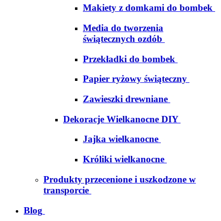
Makiety z domkami do bombek
Media do tworzenia
świątecznych ozdób
Przekładki do bombek
Papier ryżowy świąteczny
Zawieszki drewniane
Dekoracje Wielkanocne DIY
Jajka wielkanocne
Króliki wielkanocne
Produkty przecenione i uszkodzone w
transporcie
Blog