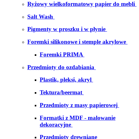
Ryżowy wielkoformatowy papier do mebli
Salt Wash
Pigmenty w proszku i w płynie
Foremki silikonowe i stemple akrylowe
Foremki PRIMA
Przedmioty do ozdabiania
Plastik, pleksi, akryl
Tektura/beermat
Przedmioty z masy papierowej
Formatki z MDF - malowanie
dekoracyjne
Przedmioty drewniane