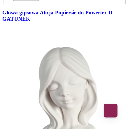
Głowa gipsowa Alicja Popiersie do Powertex II
GATUNEK