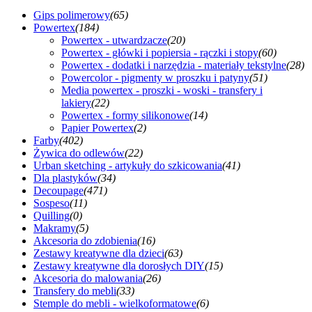
Gips polimerowy
(65)
Powertex
(184)
Powertex - utwardzacze
(20)
Powertex - główki i popiersia - rączki i stopy
(60)
Powertex - dodatki i narzędzia - materiały tekstylne
(28)
Powercolor - pigmenty w proszku i patyny
(51)
Media powertex - proszki - woski - transfery i
lakiery
(22)
Powertex - formy silikonowe
(14)
Papier Powertex
(2)
Farby
(402)
Żywica do odlewów
(22)
Urban sketching - artykuły do szkicowania
(41)
Dla plastyków
(34)
Decoupage
(471)
Sospeso
(11)
Quilling
(0)
Makramy
(5)
Akcesoria do zdobienia
(16)
Zestawy kreatywne dla dzieci
(63)
Zestawy kreatywne dla dorosłych DIY
(15)
Akcesoria do malowania
(26)
Transfery do mebli
(33)
Stemple do mebli - wielkoformatowe
(6)