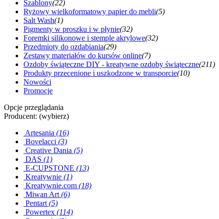
Szablony
(22)
Ryżowy wielkoformatowy papier do mebli
(5)
Salt Wash
(1)
Pigmenty w proszku i w płynie
(32)
Foremki silikonowe i stemple akrylowe
(32)
Przedmioty do ozdabiania
(29)
Zestawy materiałów do kursów online
(7)
Ozdoby świąteczne DIY - kreatywne ozdoby świąteczne
(211)
Produkty przecenione i uszkodzone w transporcie
(10)
Nowości
Promocje
Opcje przeglądania
Producent: (wybierz)
Artesania
(16)
Bovelacci
(3)
Creative Dania
(5)
DAS
(1)
E-CUPSTONE
(13)
Kreatywnie
(1)
Kreatywnie.com
(18)
Miwan Art
(6)
Pentart
(5)
Powertex
(114)