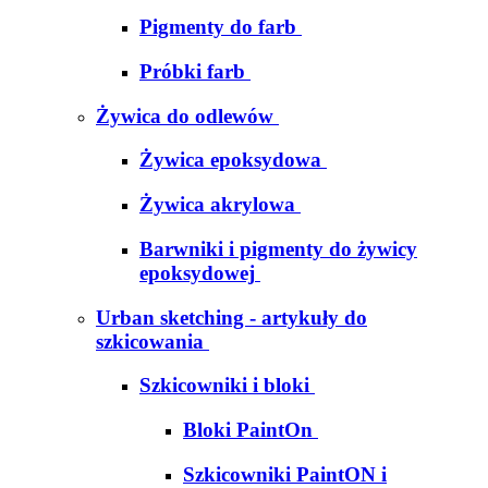
Pigmenty do farb
Próbki farb
Żywica do odlewów
Żywica epoksydowa
Żywica akrylowa
Barwniki i pigmenty do żywicy
epoksydowej
Urban sketching - artykuły do
szkicowania
Szkicowniki i bloki
Bloki PaintOn
Szkicowniki PaintON i