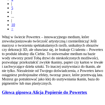
|
5
|
...
|
10
>
Witaj w świecie Powertex – innowacyjnego medium, które
zrewolucjonizowało twórczość artystyczną i rzemieślniczą! Jeśli
marzysz o tworzeniu spektakularnych rzeźb, unikalnych obrazów
czy dekoracji 3D, ale obawiasz się, że brakuje Ci talentu – Powertex
to produkt idealny dla Ciebie. To uniwersalne medium na bazie
wody otworzy przed Tobą drzwi do nieskończonych możliwości,
pozwalając przekształcić zwykłe tkaniny, papier czy karton w trwałe
i zachwycające dzieła sztuki. To inaczej usztywniacz do tkanin, ale
nie tylko. Niezależnie od Twojego doświadczenia, z Powertex łatwo
osiągniesz profesjonalne efekty, tworząc prace, które przetrwają lata.
Możesz go potraktować jako klej do usztywniania tkanin, baza do
pigmentów lub mas plastycznych.
Głowa gipsowa Alicja Popiersie do Powertex