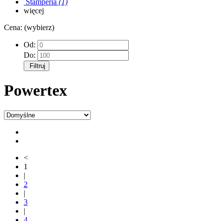
Stamperia
(1)
więcej
Cena: (wybierz)
Od:
Do:
Filtruj
Powertex
<
1
|
2
|
3
|
4