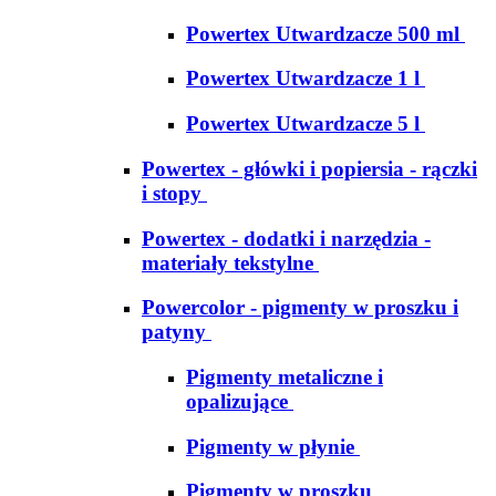
Powertex Utwardzacze 500 ml
Powertex Utwardzacze 1 l
Powertex Utwardzacze 5 l
Powertex - główki i popiersia - rączki
i stopy
Powertex - dodatki i narzędzia -
materiały tekstylne
Powercolor - pigmenty w proszku i
patyny
Pigmenty metaliczne i
opalizujące
Pigmenty w płynie
Pigmenty w proszku