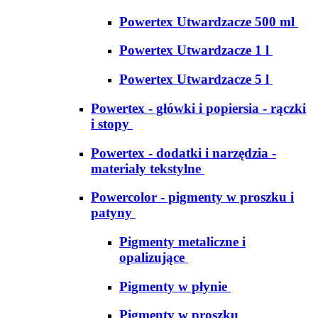
Powertex Utwardzacze 500 ml
Powertex Utwardzacze 1 l
Powertex Utwardzacze 5 l
Powertex - główki i popiersia - rączki
i stopy
Powertex - dodatki i narzędzia -
materiały tekstylne
Powercolor - pigmenty w proszku i
patyny
Pigmenty metaliczne i
opalizujące
Pigmenty w płynie
Pigmenty w proszku