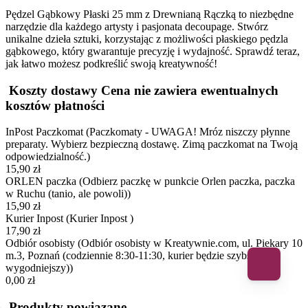
Pędzel Gąbkowy Płaski 25 mm z Drewnianą Rączką to niezbędne
narzędzie dla każdego artysty i pasjonata decoupage. Stwórz
unikalne dzieła sztuki, korzystając z możliwości płaskiego pędzla
gąbkowego, który gwarantuje precyzję i wydajność. Sprawdź teraz,
jak łatwo możesz podkreślić swoją kreatywność!
Koszty dostawy
Cena nie zawiera ewentualnych
kosztów płatności
InPost Paczkomat
(Paczkomaty - UWAGA! Mróz niszczy płynne
preparaty. Wybierz bezpieczną dostawę. Zimą paczkomat na Twoją
odpowiedzialność.)
15,90 zł
ORLEN paczka
(Odbierz paczkę w punkcie Orlen paczka, paczka
w Ruchu (tanio, ale powoli))
15,90 zł
Kurier Inpost
(Kurier Inpost )
17,90 zł
Odbiór osobisty
(Odbiór osobisty w Kreatywnie.com, ul. Piekary 10
m.3, Poznań (codziennie 8:30-11:30, kurier będzie szybszy i
wygodniejszy))
0,00 zł
Produkty powiązane