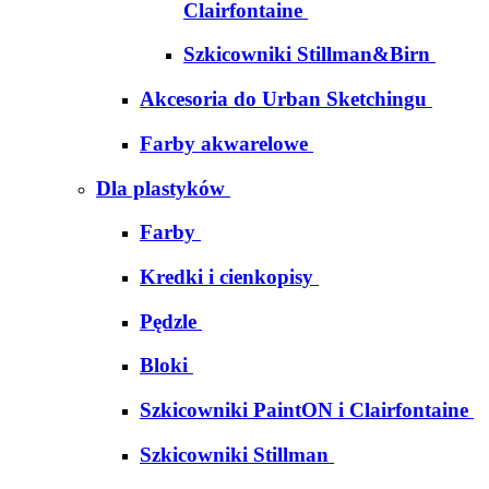
Clairfontaine
Szkicowniki Stillman&Birn
Akcesoria do Urban Sketchingu
Farby akwarelowe
Dla plastyków
Farby
Kredki i cienkopisy
Pędzle
Bloki
Szkicowniki PaintON i Clairfontaine
Szkicowniki Stillman