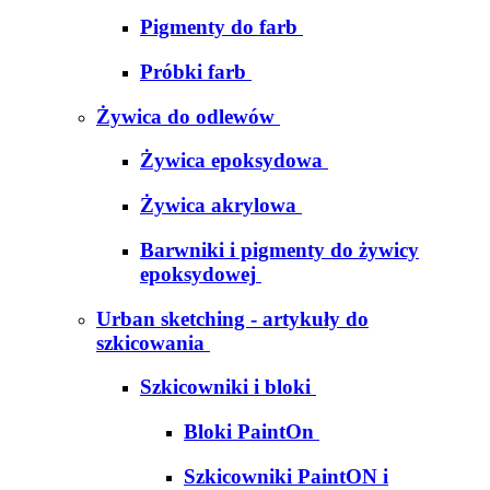
Pigmenty do farb
Próbki farb
Żywica do odlewów
Żywica epoksydowa
Żywica akrylowa
Barwniki i pigmenty do żywicy
epoksydowej
Urban sketching - artykuły do
szkicowania
Szkicowniki i bloki
Bloki PaintOn
Szkicowniki PaintON i