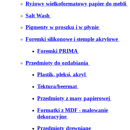
Ryżowy wielkoformatowy papier do mebli
Salt Wash
Pigmenty w proszku i w płynie
Foremki silikonowe i stemple akrylowe
Foremki PRIMA
Przedmioty do ozdabiania
Plastik, pleksi, akryl
Tektura/beermat
Przedmioty z masy papierowej
Formatki z MDF - malowanie
dekoracyjne
Przedmioty drewniane