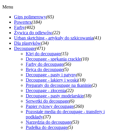
Menu
Gips polimerowy
(65)
Powertex
(184)
Farby
(402)
Żywica do odlewów
(22)
Urban sketching - artykuły do szkicowania
(41)
Dla plastyków
(34)
Decoupage
(471)
Klej do decoupage
(15)
Decoupage - spękania crackle
(10)
Farby do decoupage
(56)
Bejca do decoupage
(5)
Decoupage - pasty i patyny
(6)
Decoupage - lakiery i woski
(18)
Preparaty do decoupage na tkaninie
(2)
Decoupage - złocenia
(22)
Decoupage - pasty modelarskie
(18)
Serwetki do decoupage
(6)
Papier ryżowy decoupage
(260)
Pozostałe media do decoupage - transfery i
podkłady
(37)
Narzędzia do decoupage
(53)
Pudełka do decoupage
(5)