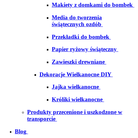
Makiety z domkami do bombek
Media do tworzenia
świątecznych ozdób
Przekładki do bombek
Papier ryżowy świąteczny
Zawieszki drewniane
Dekoracje Wielkanocne DIY
Jajka wielkanocne
Króliki wielkanocne
Produkty przecenione i uszkodzone w
transporcie
Blog