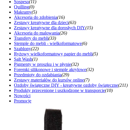
Sospeso
(11)
Quilling
(0)
Makramy
(5)
Akcesoria do zdobienia
(16)
Zestawy kreatywne dla dzieci
(63)
Zestawy kreatywne dla dorosłych DIY
(15)
Akcesoria do malowania
(26)
Transfery do mebli
(33)
Stemple do mebli - wielkoformatowe
(6)
Szablony
(22)
Ryżowy wielkoformatowy papier do mebli
(5)
Salt Wash
(1)
Pigmenty w proszku i w płynie
(32)
Foremki silikonowe i stemple akrylowe
(32)
Przedmioty do ozdabiania
(29)
Zestawy materiałów do kursów online
(7)
Ozdoby świąteczne DIY - kreatywne ozdoby świąteczne
(211)
Produkty przecenione i uszkodzone w transporcie
(10)
Nowości
Promocje