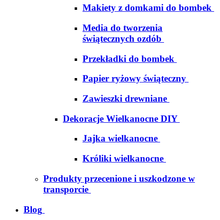
Makiety z domkami do bombek
Media do tworzenia
świątecznych ozdób
Przekładki do bombek
Papier ryżowy świąteczny
Zawieszki drewniane
Dekoracje Wielkanocne DIY
Jajka wielkanocne
Króliki wielkanocne
Produkty przecenione i uszkodzone w
transporcie
Blog