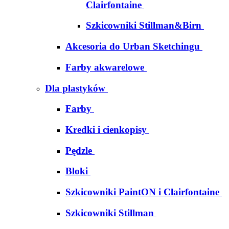
Clairfontaine
Szkicowniki Stillman&Birn
Akcesoria do Urban Sketchingu
Farby akwarelowe
Dla plastyków
Farby
Kredki i cienkopisy
Pędzle
Bloki
Szkicowniki PaintON i Clairfontaine
Szkicowniki Stillman