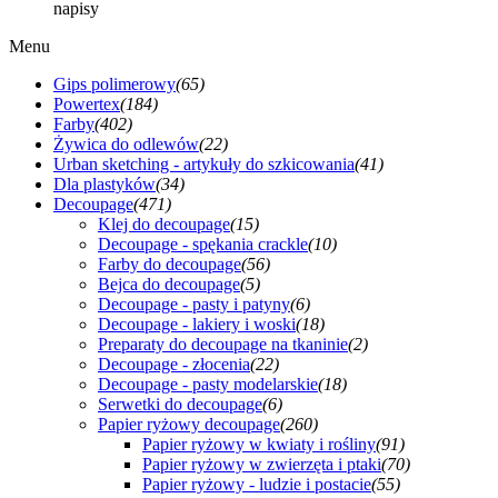
napisy
Menu
Gips polimerowy
(65)
Powertex
(184)
Farby
(402)
Żywica do odlewów
(22)
Urban sketching - artykuły do szkicowania
(41)
Dla plastyków
(34)
Decoupage
(471)
Klej do decoupage
(15)
Decoupage - spękania crackle
(10)
Farby do decoupage
(56)
Bejca do decoupage
(5)
Decoupage - pasty i patyny
(6)
Decoupage - lakiery i woski
(18)
Preparaty do decoupage na tkaninie
(2)
Decoupage - złocenia
(22)
Decoupage - pasty modelarskie
(18)
Serwetki do decoupage
(6)
Papier ryżowy decoupage
(260)
Papier ryżowy w kwiaty i rośliny
(91)
Papier ryżowy w zwierzęta i ptaki
(70)
Papier ryżowy - ludzie i postacie
(55)