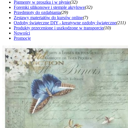
Pigmenty w proszku i w płynie
(32)
Foremki silikonowe i stemple akrylowe
(32)
Przedmioty do ozdabiania
(29)
Zestawy materiałów do kursów online
(7)
Ozdoby świąteczne DIY - kreatywne ozdoby świąteczne
(211)
Produkty przecenione i uszkodzone w transporcie
(10)
Nowości
Promocje