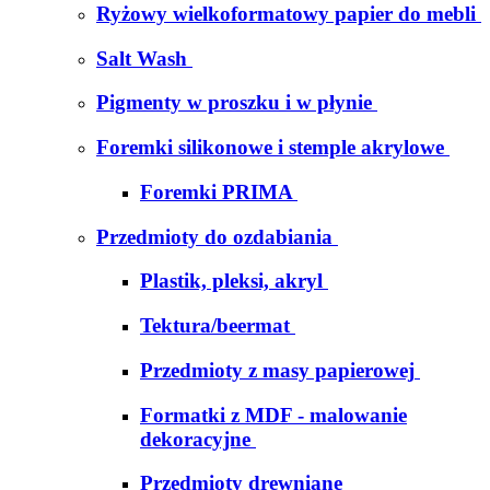
Ryżowy wielkoformatowy papier do mebli
Salt Wash
Pigmenty w proszku i w płynie
Foremki silikonowe i stemple akrylowe
Foremki PRIMA
Przedmioty do ozdabiania
Plastik, pleksi, akryl
Tektura/beermat
Przedmioty z masy papierowej
Formatki z MDF - malowanie
dekoracyjne
Przedmioty drewniane