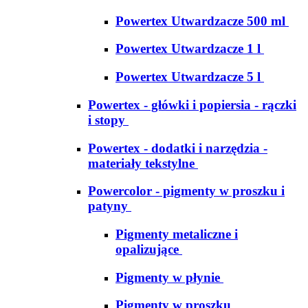
Powertex Utwardzacze 500 ml
Powertex Utwardzacze 1 l
Powertex Utwardzacze 5 l
Powertex - główki i popiersia - rączki
i stopy
Powertex - dodatki i narzędzia -
materiały tekstylne
Powercolor - pigmenty w proszku i
patyny
Pigmenty metaliczne i
opalizujące
Pigmenty w płynie
Pigmenty w proszku