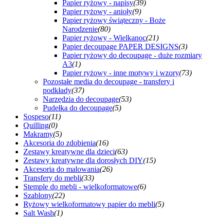
Papier ryżowy - napisy
(39)
Papier ryżowy - anioły
(9)
Papier ryżowy świąteczny - Boże
Narodzenie
(80)
Papier ryżowy - Wielkanoc
(21)
Papier decoupage PAPER DESIGNS
(3)
Papier ryżowy do decoupage - duże rozmiary
A3
(1)
Papier ryżowy - inne motywy i wzory
(73)
Pozostałe media do decoupage - transfery i
podkłady
(37)
Narzędzia do decoupage
(53)
Pudełka do decoupage
(5)
Sospeso
(11)
Quilling
(0)
Makramy
(5)
Akcesoria do zdobienia
(16)
Zestawy kreatywne dla dzieci
(63)
Zestawy kreatywne dla dorosłych DIY
(15)
Akcesoria do malowania
(26)
Transfery do mebli
(33)
Stemple do mebli - wielkoformatowe
(6)
Szablony
(22)
Ryżowy wielkoformatowy papier do mebli
(5)
Salt Wash
(1)