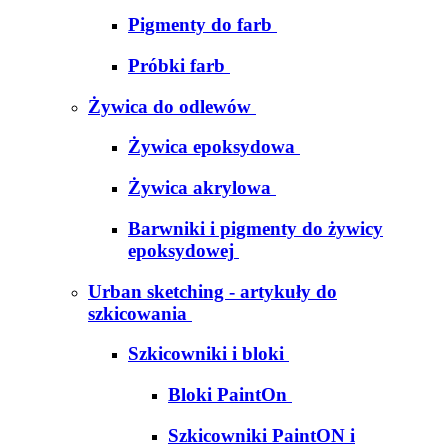
Pigmenty do farb
Próbki farb
Żywica do odlewów
Żywica epoksydowa
Żywica akrylowa
Barwniki i pigmenty do żywicy
epoksydowej
Urban sketching - artykuły do
szkicowania
Szkicowniki i bloki
Bloki PaintOn
Szkicowniki PaintON i