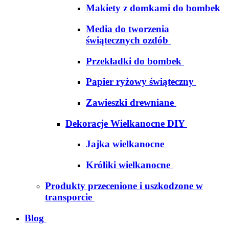
Makiety z domkami do bombek
Media do tworzenia
świątecznych ozdób
Przekładki do bombek
Papier ryżowy świąteczny
Zawieszki drewniane
Dekoracje Wielkanocne DIY
Jajka wielkanocne
Króliki wielkanocne
Produkty przecenione i uszkodzone w
transporcie
Blog