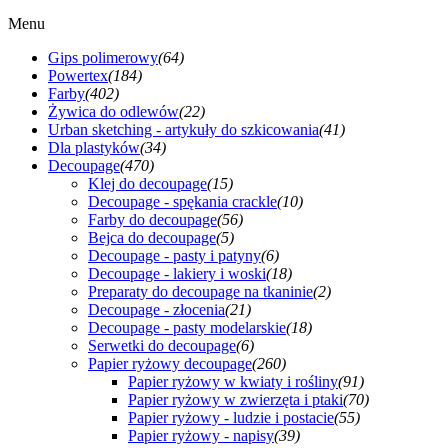
Menu
Gips polimerowy
(64)
Powertex
(184)
Farby
(402)
Żywica do odlewów
(22)
Urban sketching - artykuły do szkicowania
(41)
Dla plastyków
(34)
Decoupage
(470)
Klej do decoupage
(15)
Decoupage - spękania crackle
(10)
Farby do decoupage
(56)
Bejca do decoupage
(5)
Decoupage - pasty i patyny
(6)
Decoupage - lakiery i woski
(18)
Preparaty do decoupage na tkaninie
(2)
Decoupage - złocenia
(21)
Decoupage - pasty modelarskie
(18)
Serwetki do decoupage
(6)
Papier ryżowy decoupage
(260)
Papier ryżowy w kwiaty i rośliny
(91)
Papier ryżowy w zwierzęta i ptaki
(70)
Papier ryżowy - ludzie i postacie
(55)
Papier ryżowy - napisy
(39)