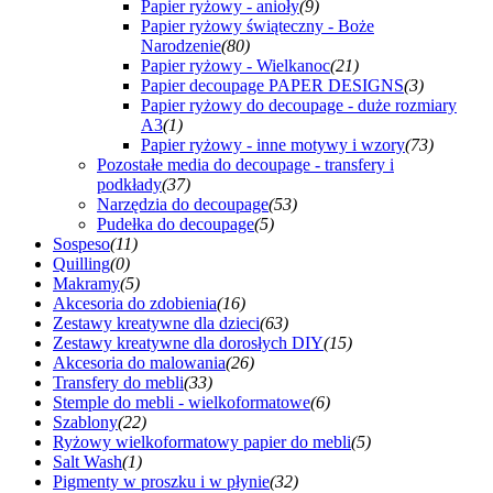
Papier ryżowy - anioły
(9)
Papier ryżowy świąteczny - Boże
Narodzenie
(80)
Papier ryżowy - Wielkanoc
(21)
Papier decoupage PAPER DESIGNS
(3)
Papier ryżowy do decoupage - duże rozmiary
A3
(1)
Papier ryżowy - inne motywy i wzory
(73)
Pozostałe media do decoupage - transfery i
podkłady
(37)
Narzędzia do decoupage
(53)
Pudełka do decoupage
(5)
Sospeso
(11)
Quilling
(0)
Makramy
(5)
Akcesoria do zdobienia
(16)
Zestawy kreatywne dla dzieci
(63)
Zestawy kreatywne dla dorosłych DIY
(15)
Akcesoria do malowania
(26)
Transfery do mebli
(33)
Stemple do mebli - wielkoformatowe
(6)
Szablony
(22)
Ryżowy wielkoformatowy papier do mebli
(5)
Salt Wash
(1)
Pigmenty w proszku i w płynie
(32)