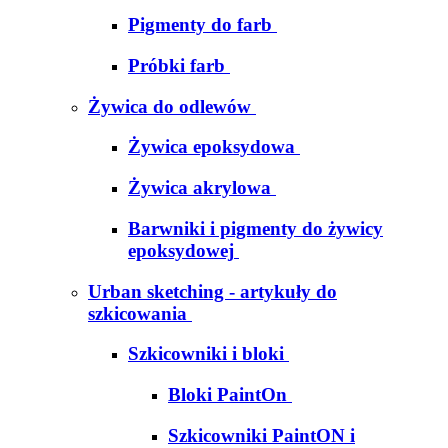
Pigmenty do farb
Próbki farb
Żywica do odlewów
Żywica epoksydowa
Żywica akrylowa
Barwniki i pigmenty do żywicy
epoksydowej
Urban sketching - artykuły do
szkicowania
Szkicowniki i bloki
Bloki PaintOn
Szkicowniki PaintON i