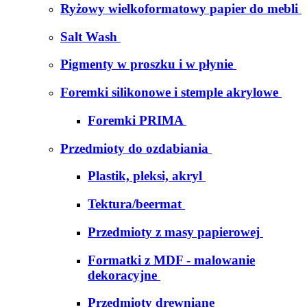
Ryżowy wielkoformatowy papier do mebli
Salt Wash
Pigmenty w proszku i w płynie
Foremki silikonowe i stemple akrylowe
Foremki PRIMA
Przedmioty do ozdabiania
Plastik, pleksi, akryl
Tektura/beermat
Przedmioty z masy papierowej
Formatki z MDF - malowanie
dekoracyjne
Przedmioty drewniane