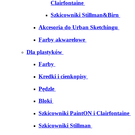
Clairfontaine
Szkicowniki Stillman&Birn
Akcesoria do Urban Sketchingu
Farby akwarelowe
Dla plastyków
Farby
Kredki i cienkopisy
Pędzle
Bloki
Szkicowniki PaintON i Clairfontaine
Szkicowniki Stillman