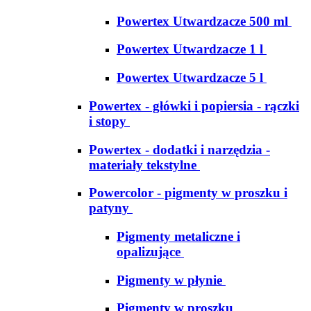
Powertex Utwardzacze 500 ml
Powertex Utwardzacze 1 l
Powertex Utwardzacze 5 l
Powertex - główki i popiersia - rączki
i stopy
Powertex - dodatki i narzędzia -
materiały tekstylne
Powercolor - pigmenty w proszku i
patyny
Pigmenty metaliczne i
opalizujące
Pigmenty w płynie
Pigmenty w proszku