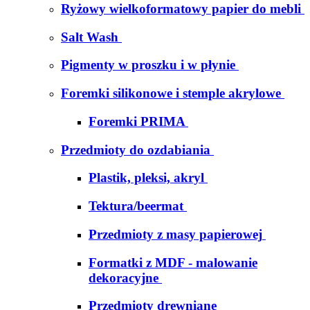
Ryżowy wielkoformatowy papier do mebli
Salt Wash
Pigmenty w proszku i w płynie
Foremki silikonowe i stemple akrylowe
Foremki PRIMA
Przedmioty do ozdabiania
Plastik, pleksi, akryl
Tektura/beermat
Przedmioty z masy papierowej
Formatki z MDF - malowanie
dekoracyjne
Przedmioty drewniane