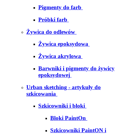
Pigmenty do farb
Próbki farb
Żywica do odlewów
Żywica epoksydowa
Żywica akrylowa
Barwniki i pigmenty do żywicy
epoksydowej
Urban sketching - artykuły do
szkicowania
Szkicowniki i bloki
Bloki PaintOn
Szkicowniki PaintON i