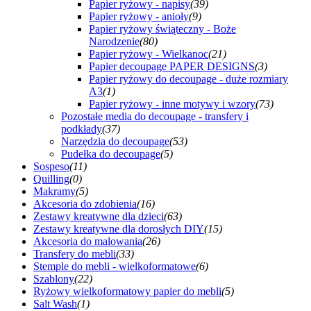
Papier ryżowy - napisy
(39)
Papier ryżowy - anioły
(9)
Papier ryżowy świąteczny - Boże
Narodzenie
(80)
Papier ryżowy - Wielkanoc
(21)
Papier decoupage PAPER DESIGNS
(3)
Papier ryżowy do decoupage - duże rozmiary
A3
(1)
Papier ryżowy - inne motywy i wzory
(73)
Pozostałe media do decoupage - transfery i
podkłady
(37)
Narzędzia do decoupage
(53)
Pudełka do decoupage
(5)
Sospeso
(11)
Quilling
(0)
Makramy
(5)
Akcesoria do zdobienia
(16)
Zestawy kreatywne dla dzieci
(63)
Zestawy kreatywne dla dorosłych DIY
(15)
Akcesoria do malowania
(26)
Transfery do mebli
(33)
Stemple do mebli - wielkoformatowe
(6)
Szablony
(22)
Ryżowy wielkoformatowy papier do mebli
(5)
Salt Wash
(1)