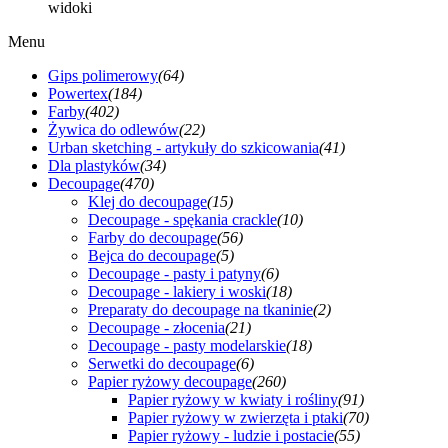
widoki
Menu
Gips polimerowy
(64)
Powertex
(184)
Farby
(402)
Żywica do odlewów
(22)
Urban sketching - artykuły do szkicowania
(41)
Dla plastyków
(34)
Decoupage
(470)
Klej do decoupage
(15)
Decoupage - spękania crackle
(10)
Farby do decoupage
(56)
Bejca do decoupage
(5)
Decoupage - pasty i patyny
(6)
Decoupage - lakiery i woski
(18)
Preparaty do decoupage na tkaninie
(2)
Decoupage - złocenia
(21)
Decoupage - pasty modelarskie
(18)
Serwetki do decoupage
(6)
Papier ryżowy decoupage
(260)
Papier ryżowy w kwiaty i rośliny
(91)
Papier ryżowy w zwierzęta i ptaki
(70)
Papier ryżowy - ludzie i postacie
(55)