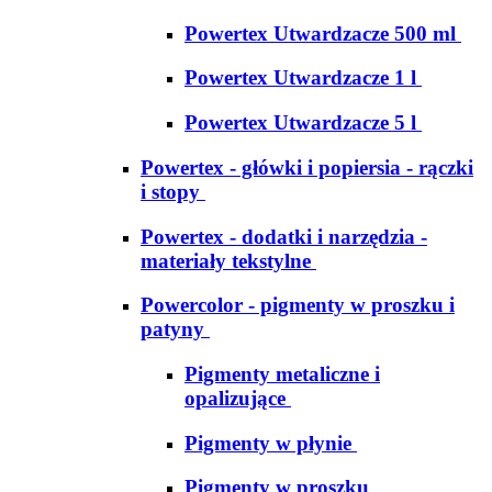
Powertex Utwardzacze 500 ml
Powertex Utwardzacze 1 l
Powertex Utwardzacze 5 l
Powertex - główki i popiersia - rączki
i stopy
Powertex - dodatki i narzędzia -
materiały tekstylne
Powercolor - pigmenty w proszku i
patyny
Pigmenty metaliczne i
opalizujące
Pigmenty w płynie
Pigmenty w proszku