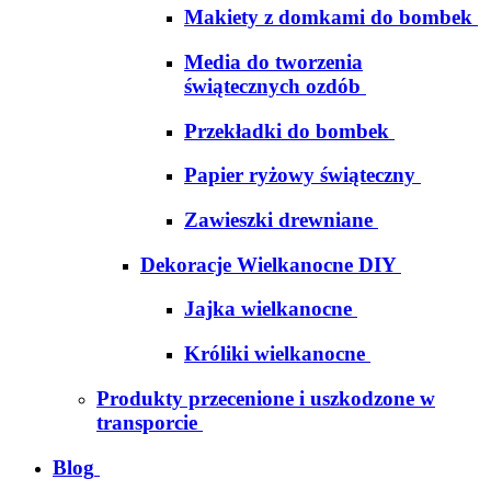
Makiety z domkami do bombek
Media do tworzenia
świątecznych ozdób
Przekładki do bombek
Papier ryżowy świąteczny
Zawieszki drewniane
Dekoracje Wielkanocne DIY
Jajka wielkanocne
Króliki wielkanocne
Produkty przecenione i uszkodzone w
transporcie
Blog