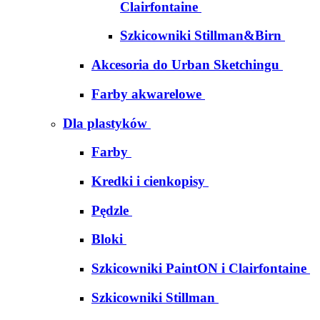
Clairfontaine
Szkicowniki Stillman&Birn
Akcesoria do Urban Sketchingu
Farby akwarelowe
Dla plastyków
Farby
Kredki i cienkopisy
Pędzle
Bloki
Szkicowniki PaintON i Clairfontaine
Szkicowniki Stillman