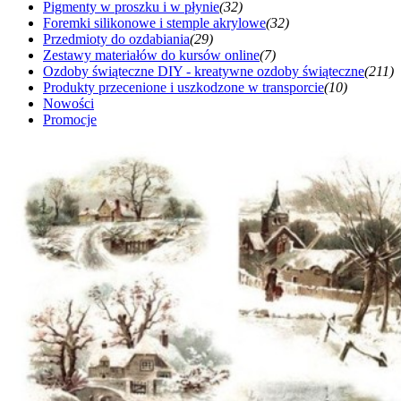
Pigmenty w proszku i w płynie
(32)
Foremki silikonowe i stemple akrylowe
(32)
Przedmioty do ozdabiania
(29)
Zestawy materiałów do kursów online
(7)
Ozdoby świąteczne DIY - kreatywne ozdoby świąteczne
(211)
Produkty przecenione i uszkodzone w transporcie
(10)
Nowości
Promocje