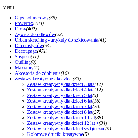
Menu
Gips polimerowy
(65)
Powertex
(184)
Farby
(402)
Żywica do odlewów
(22)
Urban sketching - artykuły do szkicowania
(41)
Dla plastyków
(34)
Decoupage
(471)
Sospeso
(11)
Quilling
(0)
Makramy
(5)
Akcesoria do zdobienia
(16)
Zestawy kreatywne dla dzieci
(63)
Zestaw kreatywny dla dzieci 3 lata
(12)
Zestaw kreatywny dla dzieci 4 lata
(12)
Zestaw kreatywny dla dzieci 5 lat
(5)
Zestaw kreatywny dla dzieci 6 lat
(16)
Zestaw kreatywny dla dzieci 7 lat
(20)
Zestaw kreatywny dla dzieci 8 lat
(27)
Zestaw kreatywny dla dzieci 10 lat
(38)
Zestaw kreatywny dla dzieci 12 lat +
(34)
Zestaw kreatywny dla dzieci świąteczne
(9)
Kolorowe druciki kreatywne
(5)