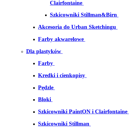
Clairfontaine
Szkicowniki Stillman&Birn
Akcesoria do Urban Sketchingu
Farby akwarelowe
Dla plastyków
Farby
Kredki i cienkopisy
Pędzle
Bloki
Szkicowniki PaintON i Clairfontaine
Szkicowniki Stillman