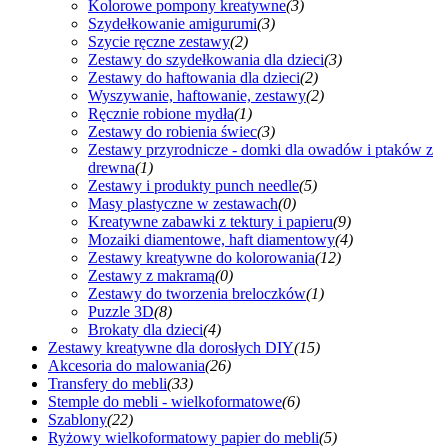
Kolorowe pompony kreatywne
(3)
Szydełkowanie amigurumi
(3)
Szycie ręczne zestawy
(2)
Zestawy do szydełkowania dla dzieci
(3)
Zestawy do haftowania dla dzieci
(2)
Wyszywanie, haftowanie, zestawy
(2)
Ręcznie robione mydła
(1)
Zestawy do robienia świec
(3)
Zestawy przyrodnicze - domki dla owadów i ptaków z
drewna
(1)
Zestawy i produkty punch needle
(5)
Masy plastyczne w zestawach
(0)
Kreatywne zabawki z tektury i papieru
(9)
Mozaiki diamentowe, haft diamentowy
(4)
Zestawy kreatywne do kolorowania
(12)
Zestawy z makramą
(0)
Zestawy do tworzenia breloczków
(1)
Puzzle 3D
(8)
Brokaty dla dzieci
(4)
Zestawy kreatywne dla dorosłych DIY
(15)
Akcesoria do malowania
(26)
Transfery do mebli
(33)
Stemple do mebli - wielkoformatowe
(6)
Szablony
(22)
Ryżowy wielkoformatowy papier do mebli
(5)