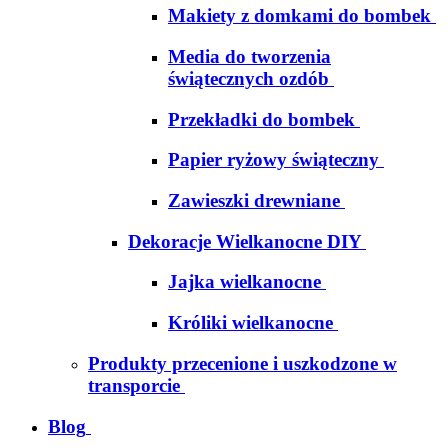
Makiety z domkami do bombek
Media do tworzenia
świątecznych ozdób
Przekładki do bombek
Papier ryżowy świąteczny
Zawieszki drewniane
Dekoracje Wielkanocne DIY
Jajka wielkanocne
Króliki wielkanocne
Produkty przecenione i uszkodzone w
transporcie
Blog