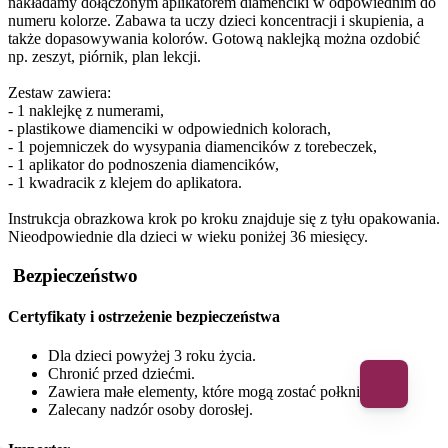
nakładamy dołączonym aplikatorem diamenciki w odpowiednim do
numeru kolorze. Zabawa ta uczy dzieci koncentracji i skupienia, a
także dopasowywania kolorów. Gotową naklejką można ozdobić
np. zeszyt, piórnik, plan lekcji.
Zestaw zawiera:
- 1 naklejkę z numerami,
- plastikowe diamenciki w odpowiednich kolorach,
- 1 pojemniczek do wysypania diamencików z torebeczek,
- 1 aplikator do podnoszenia diamencików,
- 1 kwadracik z klejem do aplikatora.
Instrukcja obrazkowa krok po kroku znajduje się z tyłu opakowania.
Nieodpowiednie dla dzieci w wieku poniżej 36 miesięcy.
Bezpieczeństwo
Certyfikaty i ostrzeżenie bezpieczeństwa
Dla dzieci powyżej 3 roku życia.
Chronić przed dziećmi.
Zawiera małe elementy, które mogą zostać połknięte.
Zalecany nadzór osoby dorosłej.