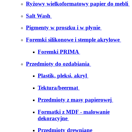
Ryżowy wielkoformatowy papier do mebli
Salt Wash
Pigmenty w proszku i w płynie
Foremki silikonowe i stemple akrylowe
Foremki PRIMA
Przedmioty do ozdabiania
Plastik, pleksi, akryl
Tektura/beermat
Przedmioty z masy papierowej
Formatki z MDF - malowanie
dekoracyjne
Przedmioty drewniane