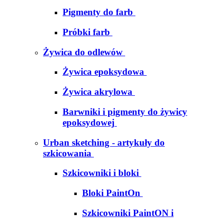
Pigmenty do farb
Próbki farb
Żywica do odlewów
Żywica epoksydowa
Żywica akrylowa
Barwniki i pigmenty do żywicy
epoksydowej
Urban sketching - artykuły do
szkicowania
Szkicowniki i bloki
Bloki PaintOn
Szkicowniki PaintON i