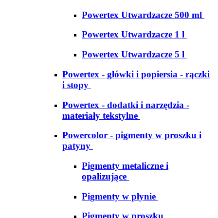
Powertex Utwardzacze 500 ml
Powertex Utwardzacze 1 l
Powertex Utwardzacze 5 l
Powertex - główki i popiersia - rączki
i stopy
Powertex - dodatki i narzędzia -
materiały tekstylne
Powercolor - pigmenty w proszku i
patyny
Pigmenty metaliczne i
opalizujące
Pigmenty w płynie
Pigmenty w proszku