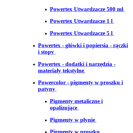
Powertex Utwardzacze 500 ml
Powertex Utwardzacze 1 l
Powertex Utwardzacze 5 l
Powertex - główki i popiersia - rączki
i stopy
Powertex - dodatki i narzędzia -
materiały tekstylne
Powercolor - pigmenty w proszku i
patyny
Pigmenty metaliczne i
opalizujące
Pigmenty w płynie
Pigmenty w proszku