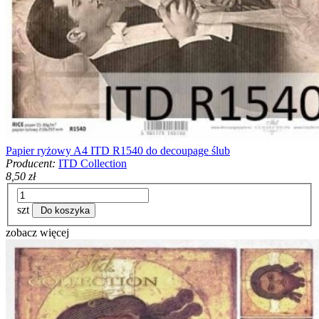
Papier ryżowy A4 ITD R1540 do decoupage ślub
Producent:
ITD Collection
8,50 zł
szt
Do koszyka
zobacz więcej