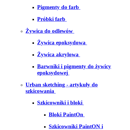
Pigmenty do farb
Próbki farb
Żywica do odlewów
Żywica epoksydowa
Żywica akrylowa
Barwniki i pigmenty do żywicy
epoksydowej
Urban sketching - artykuły do
szkicowania
Szkicowniki i bloki
Bloki PaintOn
Szkicowniki PaintON i