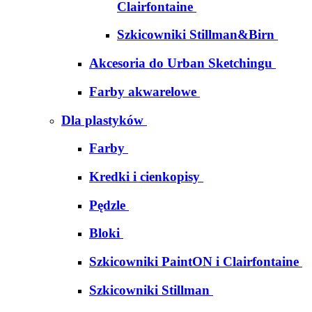
Clairfontaine
Szkicowniki Stillman&Birn
Akcesoria do Urban Sketchingu
Farby akwarelowe
Dla plastyków
Farby
Kredki i cienkopisy
Pędzle
Bloki
Szkicowniki PaintON i Clairfontaine
Szkicowniki Stillman