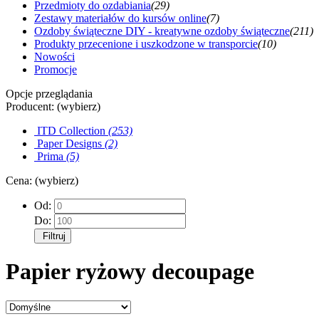
Przedmioty do ozdabiania
(29)
Zestawy materiałów do kursów online
(7)
Ozdoby świąteczne DIY - kreatywne ozdoby świąteczne
(211)
Produkty przecenione i uszkodzone w transporcie
(10)
Nowości
Promocje
Opcje przeglądania
Producent: (wybierz)
ITD Collection
(253)
Paper Designs
(2)
Prima
(5)
Cena: (wybierz)
Od:
Do:
Filtruj
Papier ryżowy decoupage