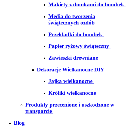
Makiety z domkami do bombek
Media do tworzenia
świątecznych ozdób
Przekładki do bombek
Papier ryżowy świąteczny
Zawieszki drewniane
Dekoracje Wielkanocne DIY
Jajka wielkanocne
Króliki wielkanocne
Produkty przecenione i uszkodzone w
transporcie
Blog