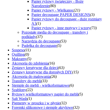
Papier ryżowy świąteczny - Boże
Narodzenie
(80)
Papier ryżowy - Wielkanoc
(21)
Papier decoupage PAPER DESIGNS
(3)
Papier ryżowy do decoupage - duże rozmiary
A3
(1)
Papier ryżowy - inne motywy i wzory
(73)
Pozostałe media do decoupage - transfery i
podkłady
(37)
Narzędzia do decoupage
(53)
Pudełka do decoupage
(5)
Sospeso
(11)
Quilling
(0)
Makramy
(5)
Akcesoria do zdobienia
(16)
Zestawy kreatywne dla dzieci
(63)
Zestawy kreatywne dla dorosłych DIY
(15)
Akcesoria do malowania
(26)
Transfery do mebli
(33)
Stemple do mebli - wielkoformatowe
(6)
Szablony
(22)
Ryżowy wielkoformatowy papier do mebli
(5)
Salt Wash
(1)
Pigmenty w proszku i w płynie
(32)
Foremki silikonowe i stemple akrylowe
(32)