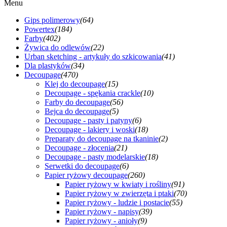
Menu
Gips polimerowy
(64)
Powertex
(184)
Farby
(402)
Żywica do odlewów
(22)
Urban sketching - artykuły do szkicowania
(41)
Dla plastyków
(34)
Decoupage
(470)
Klej do decoupage
(15)
Decoupage - spękania crackle
(10)
Farby do decoupage
(56)
Bejca do decoupage
(5)
Decoupage - pasty i patyny
(6)
Decoupage - lakiery i woski
(18)
Preparaty do decoupage na tkaninie
(2)
Decoupage - złocenia
(21)
Decoupage - pasty modelarskie
(18)
Serwetki do decoupage
(6)
Papier ryżowy decoupage
(260)
Papier ryżowy w kwiaty i rośliny
(91)
Papier ryżowy w zwierzęta i ptaki
(70)
Papier ryżowy - ludzie i postacie
(55)
Papier ryżowy - napisy
(39)
Papier ryżowy - anioły
(9)