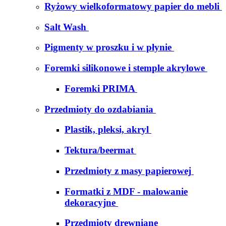
Ryżowy wielkoformatowy papier do mebli
Salt Wash
Pigmenty w proszku i w płynie
Foremki silikonowe i stemple akrylowe
Foremki PRIMA
Przedmioty do ozdabiania
Plastik, pleksi, akryl
Tektura/beermat
Przedmioty z masy papierowej
Formatki z MDF - malowanie
dekoracyjne
Przedmioty drewniane