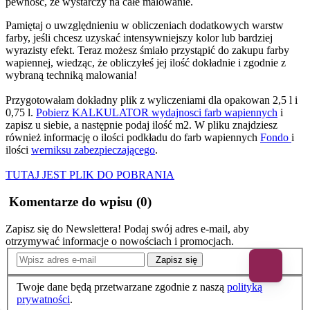
pewność, że wystarczy na całe malowanie.
Pamiętaj o uwzględnieniu w obliczeniach dodatkowych warstw
farby, jeśli chcesz uzyskać intensywniejszy kolor lub bardziej
wyrazisty efekt. Teraz możesz śmiało przystąpić do zakupu farby
wapiennej, wiedząc, że obliczyłeś jej ilość dokładnie i zgodnie z
wybraną techniką malowania!
Przygotowałam dokładny plik z wyliczeniami dla opakowan 2,5 l i
0,75 l.
Pobierz KALKULATOR wydajnosci farb wapiennych
i
zapisz u siebie, a następnie podaj ilość m2. W pliku znajdziesz
również informację o ilości podkładu do farb wapiennych
Fondo
i
ilości
werniksu zabezpieczającego
.
TUTAJ JEST PLIK DO POBRANIA
Komentarze do wpisu (0)
Zapisz się do Newslettera!
Podaj swój adres e-mail, aby
otrzymywać informacje o nowościach i promocjach.
Zapisz się
Twoje dane będą przetwarzane zgodnie z naszą
polityką
prywatności
.