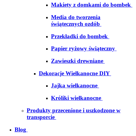
Makiety z domkami do bombek
Media do tworzenia
świątecznych ozdób
Przekładki do bombek
Papier ryżowy świąteczny
Zawieszki drewniane
Dekoracje Wielkanocne DIY
Jajka wielkanocne
Króliki wielkanocne
Produkty przecenione i uszkodzone w
transporcie
Blog