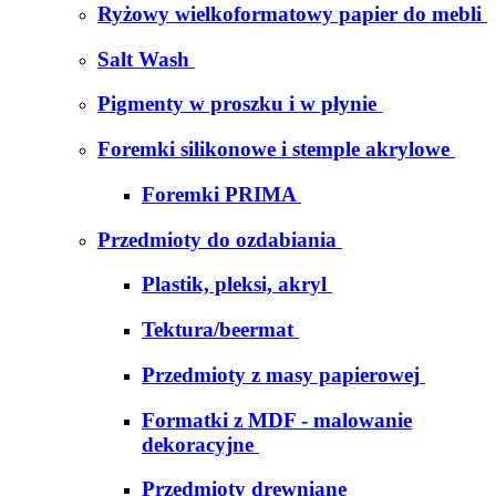
Ryżowy wielkoformatowy papier do mebli
Salt Wash
Pigmenty w proszku i w płynie
Foremki silikonowe i stemple akrylowe
Foremki PRIMA
Przedmioty do ozdabiania
Plastik, pleksi, akryl
Tektura/beermat
Przedmioty z masy papierowej
Formatki z MDF - malowanie
dekoracyjne
Przedmioty drewniane