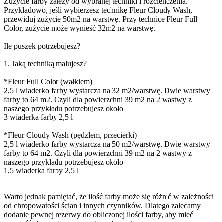
Zużycie farby zależy od wybranej techniki i rozcieńczenia.
Przykładowo, jeśli wybierzesz technikę Fleur Cloudy Wash,
przewiduj zużycie 50m2 na warstwę. Przy technice Fleur Full
Color, zużycie może wynieść 32m2 na warstwę.
Ile puszek potrzebujesz?
1. Jaką techniką malujesz?
*Fleur Full Color (wałkiem)
2,5 l wiaderko farby wystarcza na 32 m2/warstwę. Dwie warstwy
farby to 64 m2. Czyli dla powierzchni 39 m2 na 2 wastwy z
naszego przykładu potrzebujesz około
3 wiaderka farby 2,5 l
*Fleur Cloudy Wash (pędzlem, przecierki)
2,5 l wiaderko farby wystarcza na 50 m2/warstwę. Dwie warstwy
farby to 64 m2. Czyli dla powierzchni 39 m2 na 2 wastwy z
naszego przykładu potrzebujesz około
1,5 wiaderka farby 2,5 l
Warto jednak pamiętać, że ilość farby może się różnić w zależności
od chropowatości ścian i innych czynników. Dlatego zalecamy
dodanie pewnej rezerwy do obliczonej ilości farby, aby mieć