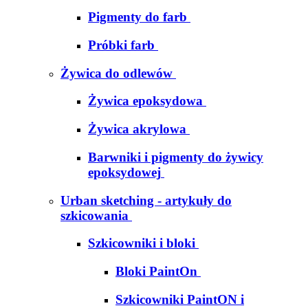
Pigmenty do farb
Próbki farb
Żywica do odlewów
Żywica epoksydowa
Żywica akrylowa
Barwniki i pigmenty do żywicy
epoksydowej
Urban sketching - artykuły do
szkicowania
Szkicowniki i bloki
Bloki PaintOn
Szkicowniki PaintON i