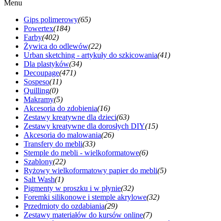
Menu
Gips polimerowy
(65)
Powertex
(184)
Farby
(402)
Żywica do odlewów
(22)
Urban sketching - artykuły do szkicowania
(41)
Dla plastyków
(34)
Decoupage
(471)
Sospeso
(11)
Quilling
(0)
Makramy
(5)
Akcesoria do zdobienia
(16)
Zestawy kreatywne dla dzieci
(63)
Zestawy kreatywne dla dorosłych DIY
(15)
Akcesoria do malowania
(26)
Transfery do mebli
(33)
Stemple do mebli - wielkoformatowe
(6)
Szablony
(22)
Ryżowy wielkoformatowy papier do mebli
(5)
Salt Wash
(1)
Pigmenty w proszku i w płynie
(32)
Foremki silikonowe i stemple akrylowe
(32)
Przedmioty do ozdabiania
(29)
Zestawy materiałów do kursów online
(7)