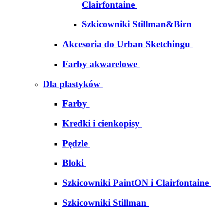
Clairfontaine
Szkicowniki Stillman&Birn
Akcesoria do Urban Sketchingu
Farby akwarelowe
Dla plastyków
Farby
Kredki i cienkopisy
Pędzle
Bloki
Szkicowniki PaintON i Clairfontaine
Szkicowniki Stillman