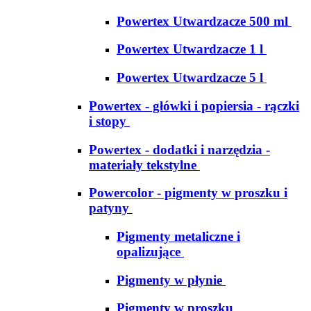
Powertex Utwardzacze 500 ml
Powertex Utwardzacze 1 l
Powertex Utwardzacze 5 l
Powertex - główki i popiersia - rączki
i stopy
Powertex - dodatki i narzędzia -
materiały tekstylne
Powercolor - pigmenty w proszku i
patyny
Pigmenty metaliczne i
opalizujące
Pigmenty w płynie
Pigmenty w proszku