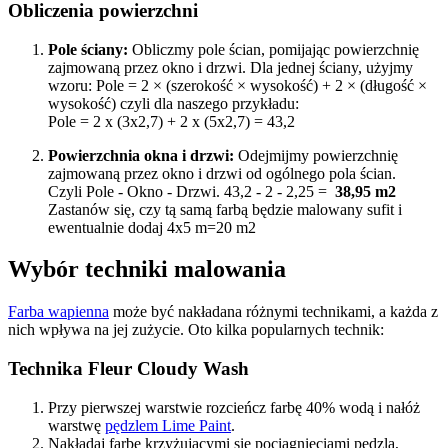
Obliczenia powierzchni
Pole ściany:
Obliczmy pole ścian, pomijając powierzchnię
zajmowaną przez okno i drzwi. Dla jednej ściany, użyjmy
wzoru: Pole
= 2 × (szerokość × wysokość) + 2 × (długość ×
wysokość) czyli dla naszego przykładu:
Pole = 2 x (3x2,7) + 2 x (5x2,7) = 43,2
Powierzchnia okna i drzwi:
Odejmijmy powierzchnię
zajmowaną przez okno i drzwi od ogólnego pola ścian.
Czyli Pole - Okno - Drzwi. 43,2 - 2 - 2,25 =
38,95 m2
Zastanów się, czy tą samą farbą będzie malowany sufit i
ewentualnie dodaj 4x5 m=20 m2
Wybór techniki malowania
Farba wapienna
może być nakładana różnymi technikami, a każda z
nich wpływa na jej zużycie. Oto kilka popularnych technik:
Technika Fleur Cloudy Wash
Przy pierwszej warstwie rozcieńcz farbę 40% wodą i nałóż
warstwę
pędzlem Lime Paint
.
Nakładaj farbę krzyżującymi się pociągnięciami pędzla,