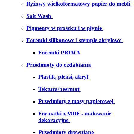
Ryżowy wielkoformatowy papier do mebli
Salt Wash
Pigmenty w proszku i w płynie
Foremki silikonowe i stemple akrylowe
Foremki PRIMA
Przedmioty do ozdabiania
Plastik, pleksi, akryl
Tektura/beermat
Przedmioty z masy papierowej
Formatki z MDF - malowanie
dekoracyjne
Przedmioty drewniane