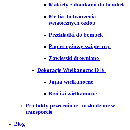
Makiety z domkami do bombek
Media do tworzenia
świątecznych ozdób
Przekładki do bombek
Papier ryżowy świąteczny
Zawieszki drewniane
Dekoracje Wielkanocne DIY
Jajka wielkanocne
Króliki wielkanocne
Produkty przecenione i uszkodzone w
transporcie
Blog