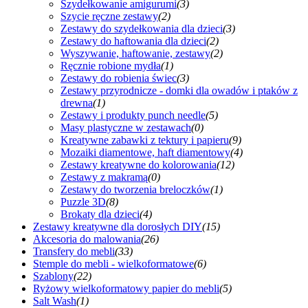
Szydełkowanie amigurumi
(3)
Szycie ręczne zestawy
(2)
Zestawy do szydełkowania dla dzieci
(3)
Zestawy do haftowania dla dzieci
(2)
Wyszywanie, haftowanie, zestawy
(2)
Ręcznie robione mydła
(1)
Zestawy do robienia świec
(3)
Zestawy przyrodnicze - domki dla owadów i ptaków z
drewna
(1)
Zestawy i produkty punch needle
(5)
Masy plastyczne w zestawach
(0)
Kreatywne zabawki z tektury i papieru
(9)
Mozaiki diamentowe, haft diamentowy
(4)
Zestawy kreatywne do kolorowania
(12)
Zestawy z makramą
(0)
Zestawy do tworzenia breloczków
(1)
Puzzle 3D
(8)
Brokaty dla dzieci
(4)
Zestawy kreatywne dla dorosłych DIY
(15)
Akcesoria do malowania
(26)
Transfery do mebli
(33)
Stemple do mebli - wielkoformatowe
(6)
Szablony
(22)
Ryżowy wielkoformatowy papier do mebli
(5)
Salt Wash
(1)