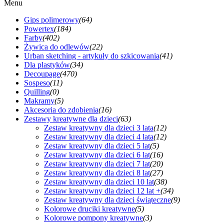
Menu
Gips polimerowy
(64)
Powertex
(184)
Farby
(402)
Żywica do odlewów
(22)
Urban sketching - artykuły do szkicowania
(41)
Dla plastyków
(34)
Decoupage
(470)
Sospeso
(11)
Quilling
(0)
Makramy
(5)
Akcesoria do zdobienia
(16)
Zestawy kreatywne dla dzieci
(63)
Zestaw kreatywny dla dzieci 3 lata
(12)
Zestaw kreatywny dla dzieci 4 lata
(12)
Zestaw kreatywny dla dzieci 5 lat
(5)
Zestaw kreatywny dla dzieci 6 lat
(16)
Zestaw kreatywny dla dzieci 7 lat
(20)
Zestaw kreatywny dla dzieci 8 lat
(27)
Zestaw kreatywny dla dzieci 10 lat
(38)
Zestaw kreatywny dla dzieci 12 lat +
(34)
Zestaw kreatywny dla dzieci świąteczne
(9)
Kolorowe druciki kreatywne
(5)
Kolorowe pompony kreatywne
(3)