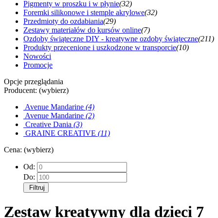
Pigmenty w proszku i w płynie
(32)
Foremki silikonowe i stemple akrylowe
(32)
Przedmioty do ozdabiania
(29)
Zestawy materiałów do kursów online
(7)
Ozdoby świąteczne DIY - kreatywne ozdoby świąteczne
(211)
Produkty przecenione i uszkodzone w transporcie
(10)
Nowości
Promocje
Opcje przeglądania
Producent: (wybierz)
Avenue Mandarine
(4)
Avenue Mandarine
(2)
Creative Dania
(3)
GRAINE CREATIVE
(11)
Cena: (wybierz)
Od:
Do:
Filtruj
Zestaw kreatywny dla dzieci 7