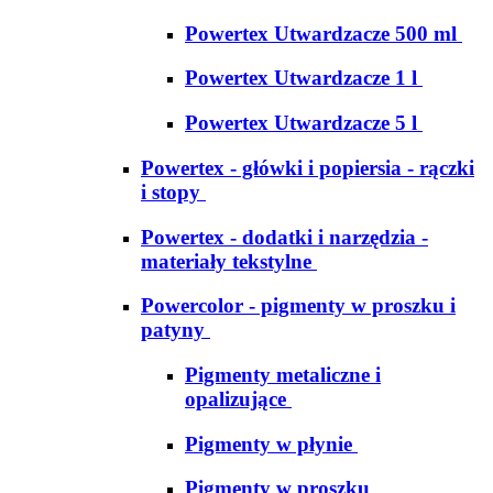
Powertex Utwardzacze 500 ml
Powertex Utwardzacze 1 l
Powertex Utwardzacze 5 l
Powertex - główki i popiersia - rączki
i stopy
Powertex - dodatki i narzędzia -
materiały tekstylne
Powercolor - pigmenty w proszku i
patyny
Pigmenty metaliczne i
opalizujące
Pigmenty w płynie
Pigmenty w proszku