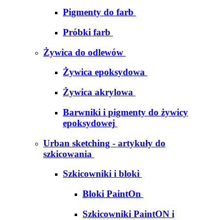
Pigmenty do farb
Próbki farb
Żywica do odlewów
Żywica epoksydowa
Żywica akrylowa
Barwniki i pigmenty do żywicy
epoksydowej
Urban sketching - artykuły do
szkicowania
Szkicowniki i bloki
Bloki PaintOn
Szkicowniki PaintON i