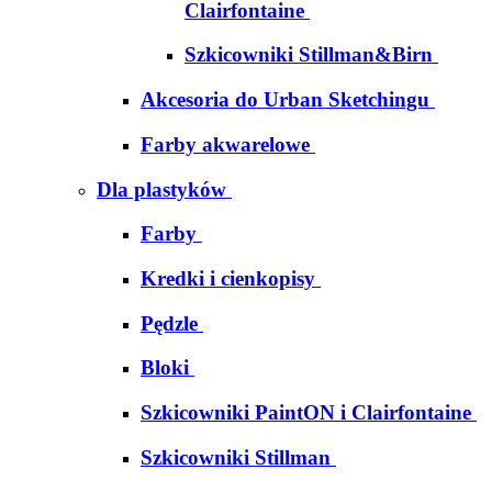
Clairfontaine
Szkicowniki Stillman&Birn
Akcesoria do Urban Sketchingu
Farby akwarelowe
Dla plastyków
Farby
Kredki i cienkopisy
Pędzle
Bloki
Szkicowniki PaintON i Clairfontaine
Szkicowniki Stillman