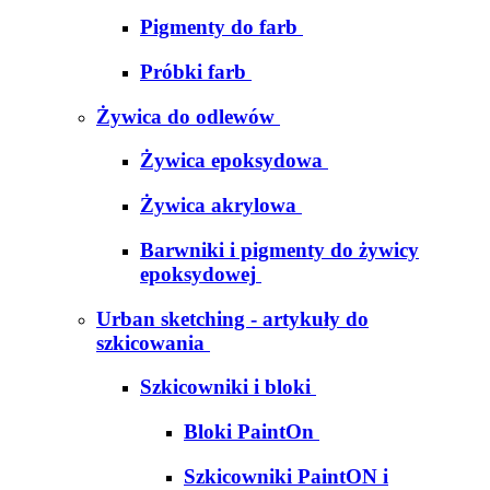
Pigmenty do farb
Próbki farb
Żywica do odlewów
Żywica epoksydowa
Żywica akrylowa
Barwniki i pigmenty do żywicy
epoksydowej
Urban sketching - artykuły do
szkicowania
Szkicowniki i bloki
Bloki PaintOn
Szkicowniki PaintON i