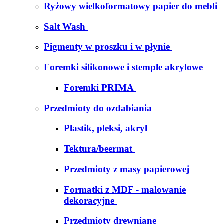
Ryżowy wielkoformatowy papier do mebli
Salt Wash
Pigmenty w proszku i w płynie
Foremki silikonowe i stemple akrylowe
Foremki PRIMA
Przedmioty do ozdabiania
Plastik, pleksi, akryl
Tektura/beermat
Przedmioty z masy papierowej
Formatki z MDF - malowanie
dekoracyjne
Przedmioty drewniane