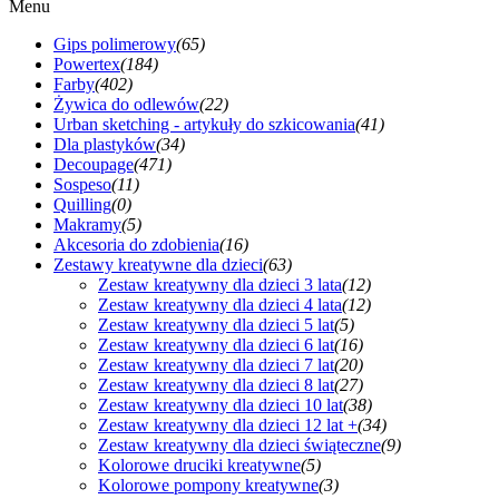
Menu
Gips polimerowy
(65)
Powertex
(184)
Farby
(402)
Żywica do odlewów
(22)
Urban sketching - artykuły do szkicowania
(41)
Dla plastyków
(34)
Decoupage
(471)
Sospeso
(11)
Quilling
(0)
Makramy
(5)
Akcesoria do zdobienia
(16)
Zestawy kreatywne dla dzieci
(63)
Zestaw kreatywny dla dzieci 3 lata
(12)
Zestaw kreatywny dla dzieci 4 lata
(12)
Zestaw kreatywny dla dzieci 5 lat
(5)
Zestaw kreatywny dla dzieci 6 lat
(16)
Zestaw kreatywny dla dzieci 7 lat
(20)
Zestaw kreatywny dla dzieci 8 lat
(27)
Zestaw kreatywny dla dzieci 10 lat
(38)
Zestaw kreatywny dla dzieci 12 lat +
(34)
Zestaw kreatywny dla dzieci świąteczne
(9)
Kolorowe druciki kreatywne
(5)
Kolorowe pompony kreatywne
(3)