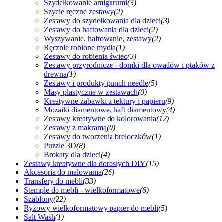
Szydełkowanie amigurumi
(3)
Szycie ręczne zestawy
(2)
Zestawy do szydełkowania dla dzieci
(3)
Zestawy do haftowania dla dzieci
(2)
Wyszywanie, haftowanie, zestawy
(2)
Ręcznie robione mydła
(1)
Zestawy do robienia świec
(3)
Zestawy przyrodnicze - domki dla owadów i ptaków z
drewna
(1)
Zestawy i produkty punch needle
(5)
Masy plastyczne w zestawach
(0)
Kreatywne zabawki z tektury i papieru
(9)
Mozaiki diamentowe, haft diamentowy
(4)
Zestawy kreatywne do kolorowania
(12)
Zestawy z makramą
(0)
Zestawy do tworzenia breloczków
(1)
Puzzle 3D
(8)
Brokaty dla dzieci
(4)
Zestawy kreatywne dla dorosłych DIY
(15)
Akcesoria do malowania
(26)
Transfery do mebli
(33)
Stemple do mebli - wielkoformatowe
(6)
Szablony
(22)
Ryżowy wielkoformatowy papier do mebli
(5)
Salt Wash
(1)