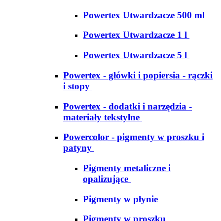
Powertex Utwardzacze 500 ml
Powertex Utwardzacze 1 l
Powertex Utwardzacze 5 l
Powertex - główki i popiersia - rączki
i stopy
Powertex - dodatki i narzędzia -
materiały tekstylne
Powercolor - pigmenty w proszku i
patyny
Pigmenty metaliczne i
opalizujące
Pigmenty w płynie
Pigmenty w proszku