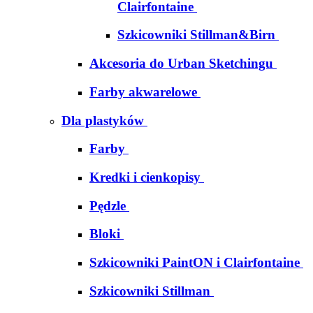
Clairfontaine
Szkicowniki Stillman&Birn
Akcesoria do Urban Sketchingu
Farby akwarelowe
Dla plastyków
Farby
Kredki i cienkopisy
Pędzle
Bloki
Szkicowniki PaintON i Clairfontaine
Szkicowniki Stillman