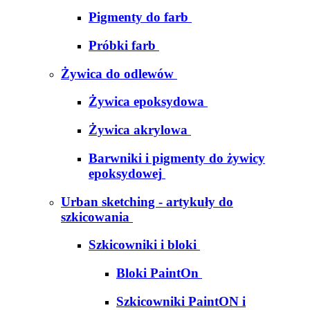
Pigmenty do farb
Próbki farb
Żywica do odlewów
Żywica epoksydowa
Żywica akrylowa
Barwniki i pigmenty do żywicy
epoksydowej
Urban sketching - artykuły do
szkicowania
Szkicowniki i bloki
Bloki PaintOn
Szkicowniki PaintON i