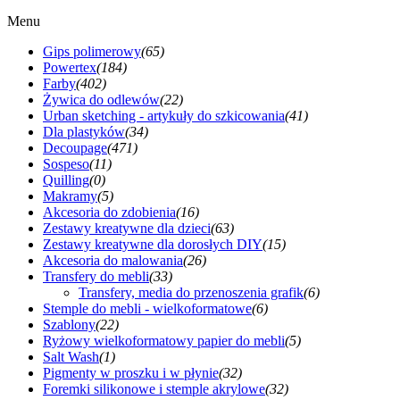
Menu
Gips polimerowy
(65)
Powertex
(184)
Farby
(402)
Żywica do odlewów
(22)
Urban sketching - artykuły do szkicowania
(41)
Dla plastyków
(34)
Decoupage
(471)
Sospeso
(11)
Quilling
(0)
Makramy
(5)
Akcesoria do zdobienia
(16)
Zestawy kreatywne dla dzieci
(63)
Zestawy kreatywne dla dorosłych DIY
(15)
Akcesoria do malowania
(26)
Transfery do mebli
(33)
Transfery, media do przenoszenia grafik
(6)
Stemple do mebli - wielkoformatowe
(6)
Szablony
(22)
Ryżowy wielkoformatowy papier do mebli
(5)
Salt Wash
(1)
Pigmenty w proszku i w płynie
(32)
Foremki silikonowe i stemple akrylowe
(32)