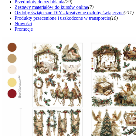
Przedmioty do ozdabiania
(29)
Zestawy materiałów do kursów online
(7)
Ozdoby świąteczne DIY - kreatywne ozdoby świąteczne
(211)
Produkty przecenione i uszkodzone w transporcie
(10)
Nowości
Promocje