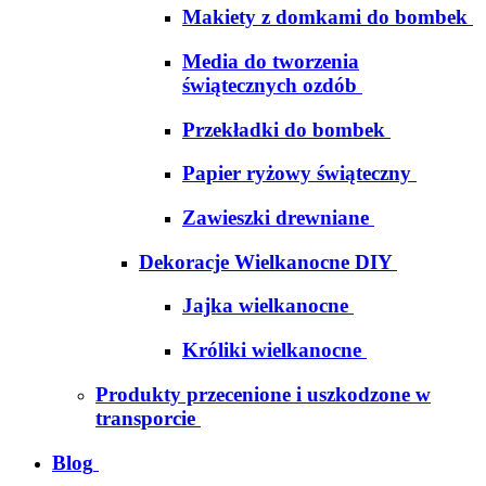
Makiety z domkami do bombek
Media do tworzenia
świątecznych ozdób
Przekładki do bombek
Papier ryżowy świąteczny
Zawieszki drewniane
Dekoracje Wielkanocne DIY
Jajka wielkanocne
Króliki wielkanocne
Produkty przecenione i uszkodzone w
transporcie
Blog