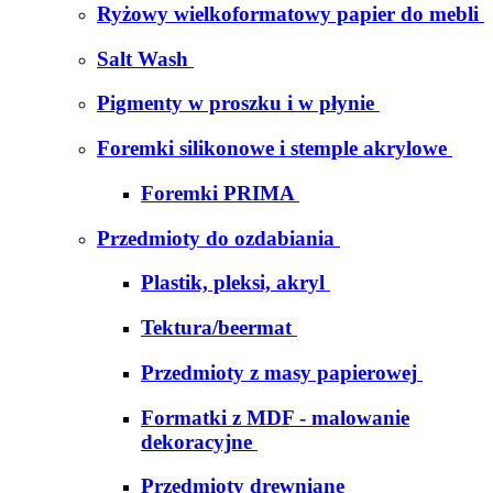
Ryżowy wielkoformatowy papier do mebli
Salt Wash
Pigmenty w proszku i w płynie
Foremki silikonowe i stemple akrylowe
Foremki PRIMA
Przedmioty do ozdabiania
Plastik, pleksi, akryl
Tektura/beermat
Przedmioty z masy papierowej
Formatki z MDF - malowanie
dekoracyjne
Przedmioty drewniane