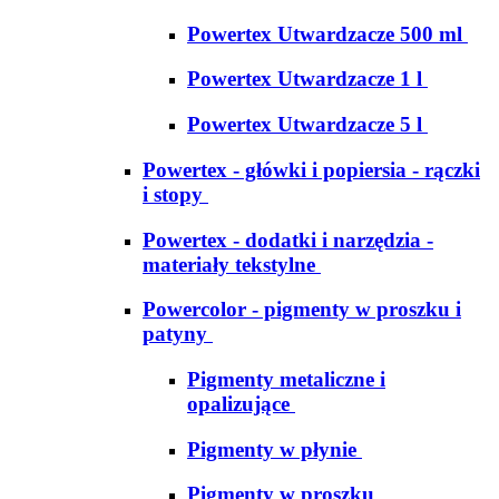
Powertex Utwardzacze 500 ml
Powertex Utwardzacze 1 l
Powertex Utwardzacze 5 l
Powertex - główki i popiersia - rączki
i stopy
Powertex - dodatki i narzędzia -
materiały tekstylne
Powercolor - pigmenty w proszku i
patyny
Pigmenty metaliczne i
opalizujące
Pigmenty w płynie
Pigmenty w proszku