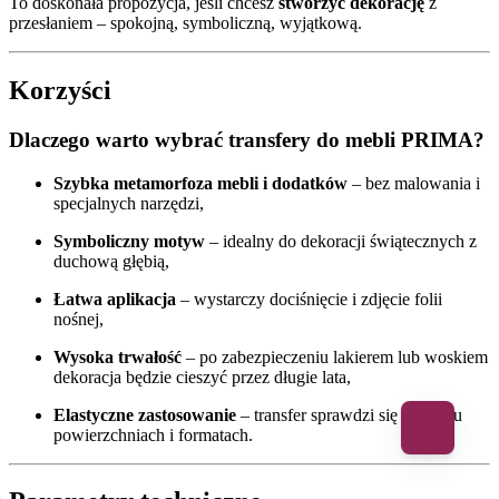
To doskonała propozycja, jeśli chcesz
stworzyć dekorację
z
przesłaniem – spokojną, symboliczną, wyjątkową.
Korzyści
Dlaczego warto wybrać transfery do mebli PRIMA?
Szybka metamorfoza mebli i dodatków
– bez malowania i
specjalnych narzędzi,
Symboliczny motyw
– idealny do dekoracji świątecznych z
duchową głębią,
Łatwa aplikacja
– wystarczy dociśnięcie i zdjęcie folii
nośnej,
Wysoka trwałość
– po zabezpieczeniu lakierem lub woskiem
dekoracja będzie cieszyć przez długie lata,
Elastyczne zastosowanie
– transfer sprawdzi się na wielu
powierzchniach i formatach.