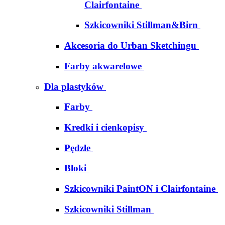
Clairfontaine
Szkicowniki Stillman&Birn
Akcesoria do Urban Sketchingu
Farby akwarelowe
Dla plastyków
Farby
Kredki i cienkopisy
Pędzle
Bloki
Szkicowniki PaintON i Clairfontaine
Szkicowniki Stillman