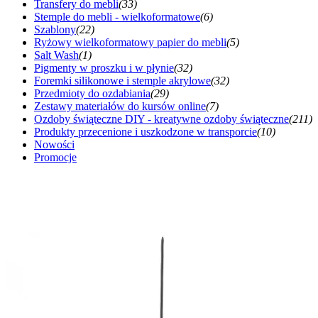
Transfery do mebli
(33)
Stemple do mebli - wielkoformatowe
(6)
Szablony
(22)
Ryżowy wielkoformatowy papier do mebli
(5)
Salt Wash
(1)
Pigmenty w proszku i w płynie
(32)
Foremki silikonowe i stemple akrylowe
(32)
Przedmioty do ozdabiania
(29)
Zestawy materiałów do kursów online
(7)
Ozdoby świąteczne DIY - kreatywne ozdoby świąteczne
(211)
Produkty przecenione i uszkodzone w transporcie
(10)
Nowości
Promocje