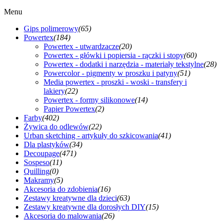
Menu
Gips polimerowy
(65)
Powertex
(184)
Powertex - utwardzacze
(20)
Powertex - główki i popiersia - rączki i stopy
(60)
Powertex - dodatki i narzędzia - materiały tekstylne
(28)
Powercolor - pigmenty w proszku i patyny
(51)
Media powertex - proszki - woski - transfery i
lakiery
(22)
Powertex - formy silikonowe
(14)
Papier Powertex
(2)
Farby
(402)
Żywica do odlewów
(22)
Urban sketching - artykuły do szkicowania
(41)
Dla plastyków
(34)
Decoupage
(471)
Sospeso
(11)
Quilling
(0)
Makramy
(5)
Akcesoria do zdobienia
(16)
Zestawy kreatywne dla dzieci
(63)
Zestawy kreatywne dla dorosłych DIY
(15)
Akcesoria do malowania
(26)