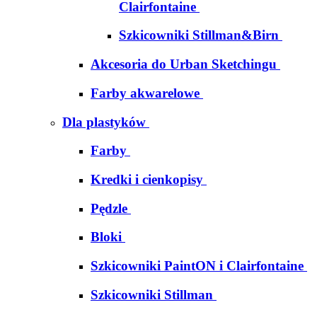
Clairfontaine
Szkicowniki Stillman&Birn
Akcesoria do Urban Sketchingu
Farby akwarelowe
Dla plastyków
Farby
Kredki i cienkopisy
Pędzle
Bloki
Szkicowniki PaintON i Clairfontaine
Szkicowniki Stillman