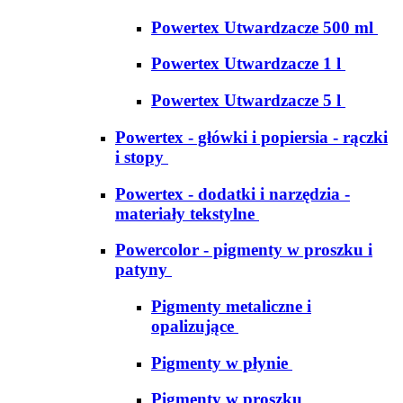
Powertex Utwardzacze 500 ml
Powertex Utwardzacze 1 l
Powertex Utwardzacze 5 l
Powertex - główki i popiersia - rączki
i stopy
Powertex - dodatki i narzędzia -
materiały tekstylne
Powercolor - pigmenty w proszku i
patyny
Pigmenty metaliczne i
opalizujące
Pigmenty w płynie
Pigmenty w proszku