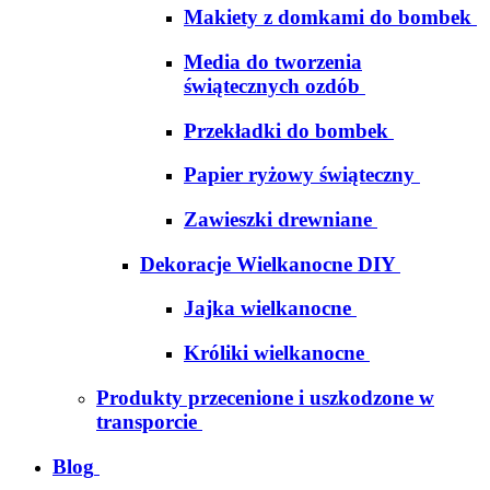
Makiety z domkami do bombek
Media do tworzenia
świątecznych ozdób
Przekładki do bombek
Papier ryżowy świąteczny
Zawieszki drewniane
Dekoracje Wielkanocne DIY
Jajka wielkanocne
Króliki wielkanocne
Produkty przecenione i uszkodzone w
transporcie
Blog