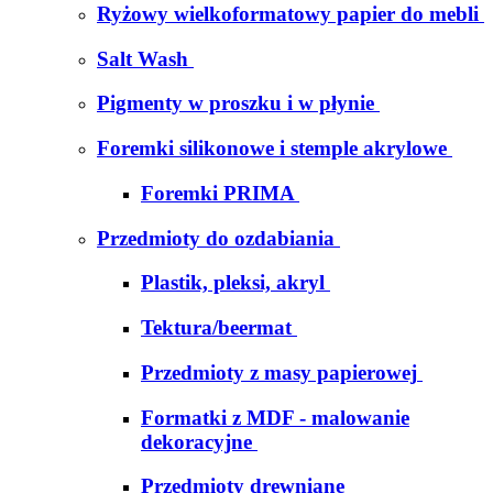
Ryżowy wielkoformatowy papier do mebli
Salt Wash
Pigmenty w proszku i w płynie
Foremki silikonowe i stemple akrylowe
Foremki PRIMA
Przedmioty do ozdabiania
Plastik, pleksi, akryl
Tektura/beermat
Przedmioty z masy papierowej
Formatki z MDF - malowanie
dekoracyjne
Przedmioty drewniane