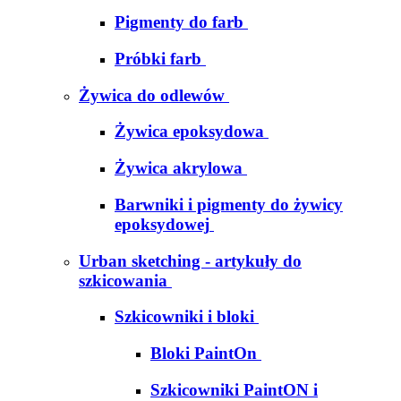
Pigmenty do farb
Próbki farb
Żywica do odlewów
Żywica epoksydowa
Żywica akrylowa
Barwniki i pigmenty do żywicy
epoksydowej
Urban sketching - artykuły do
szkicowania
Szkicowniki i bloki
Bloki PaintOn
Szkicowniki PaintON i