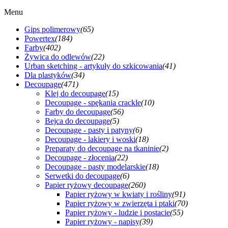
Menu
Gips polimerowy
(65)
Powertex
(184)
Farby
(402)
Żywica do odlewów
(22)
Urban sketching - artykuły do szkicowania
(41)
Dla plastyków
(34)
Decoupage
(471)
Klej do decoupage
(15)
Decoupage - spękania crackle
(10)
Farby do decoupage
(56)
Bejca do decoupage
(5)
Decoupage - pasty i patyny
(6)
Decoupage - lakiery i woski
(18)
Preparaty do decoupage na tkaninie
(2)
Decoupage - złocenia
(22)
Decoupage - pasty modelarskie
(18)
Serwetki do decoupage
(6)
Papier ryżowy decoupage
(260)
Papier ryżowy w kwiaty i rośliny
(91)
Papier ryżowy w zwierzęta i ptaki
(70)
Papier ryżowy - ludzie i postacie
(55)
Papier ryżowy - napisy
(39)