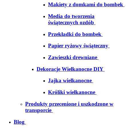
Makiety z domkami do bombek
Media do tworzenia
świątecznych ozdób
Przekładki do bombek
Papier ryżowy świąteczny
Zawieszki drewniane
Dekoracje Wielkanocne DIY
Jajka wielkanocne
Króliki wielkanocne
Produkty przecenione i uszkodzone w
transporcie
Blog