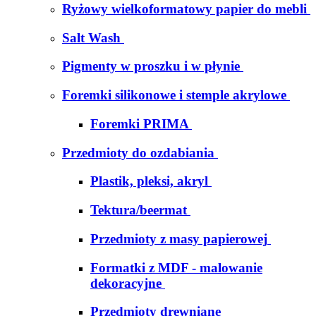
Ryżowy wielkoformatowy papier do mebli
Salt Wash
Pigmenty w proszku i w płynie
Foremki silikonowe i stemple akrylowe
Foremki PRIMA
Przedmioty do ozdabiania
Plastik, pleksi, akryl
Tektura/beermat
Przedmioty z masy papierowej
Formatki z MDF - malowanie
dekoracyjne
Przedmioty drewniane