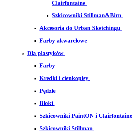
Clairfontaine
Szkicowniki Stillman&Birn
Akcesoria do Urban Sketchingu
Farby akwarelowe
Dla plastyków
Farby
Kredki i cienkopisy
Pędzle
Bloki
Szkicowniki PaintON i Clairfontaine
Szkicowniki Stillman