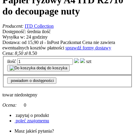
Papier ryżowy A4 ITD R2710
do decoupage nuty
Producent:
ITD Collection
Dostępność:
średnia ilość
Wysyłka w:
24 godziny
Dostawa:
od 15,90 zł
- InPost Paczkomat
Cena nie zawiera
ewentualnych kosztów płatności
sprawdź formy dostawy
Cena:
8,50 zł
8.50
ilość
szt
dodaj do koszyka
powiadom o dostępności
towar niedostępny
Ocena:
0
zapytaj o produkt
poleć znajomemu
Masz jakieś pytania?