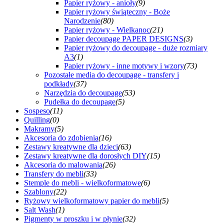
Papier ryżowy - anioły
(9)
Papier ryżowy świąteczny - Boże
Narodzenie
(80)
Papier ryżowy - Wielkanoc
(21)
Papier decoupage PAPER DESIGNS
(3)
Papier ryżowy do decoupage - duże rozmiary
A3
(1)
Papier ryżowy - inne motywy i wzory
(73)
Pozostałe media do decoupage - transfery i
podkłady
(37)
Narzędzia do decoupage
(53)
Pudełka do decoupage
(5)
Sospeso
(11)
Quilling
(0)
Makramy
(5)
Akcesoria do zdobienia
(16)
Zestawy kreatywne dla dzieci
(63)
Zestawy kreatywne dla dorosłych DIY
(15)
Akcesoria do malowania
(26)
Transfery do mebli
(33)
Stemple do mebli - wielkoformatowe
(6)
Szablony
(22)
Ryżowy wielkoformatowy papier do mebli
(5)
Salt Wash
(1)
Pigmenty w proszku i w płynie
(32)