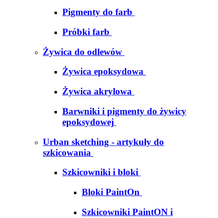
Pigmenty do farb
Próbki farb
Żywica do odlewów
Żywica epoksydowa
Żywica akrylowa
Barwniki i pigmenty do żywicy
epoksydowej
Urban sketching - artykuły do
szkicowania
Szkicowniki i bloki
Bloki PaintOn
Szkicowniki PaintON i