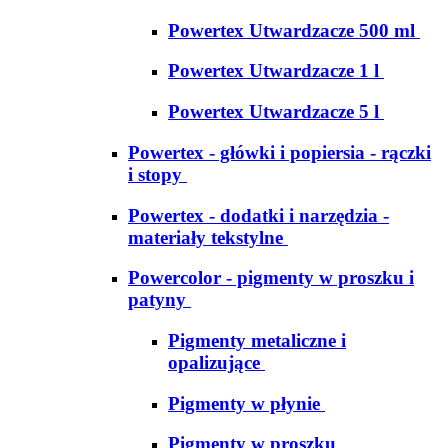
Powertex Utwardzacze 500 ml
Powertex Utwardzacze 1 l
Powertex Utwardzacze 5 l
Powertex - główki i popiersia - rączki
i stopy
Powertex - dodatki i narzędzia -
materiały tekstylne
Powercolor - pigmenty w proszku i
patyny
Pigmenty metaliczne i
opalizujące
Pigmenty w płynie
Pigmenty w proszku