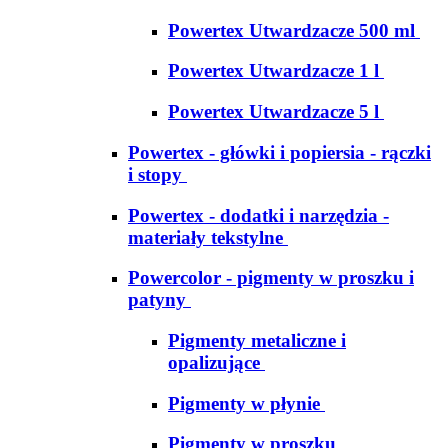
Powertex Utwardzacze 500 ml
Powertex Utwardzacze 1 l
Powertex Utwardzacze 5 l
Powertex - główki i popiersia - rączki
i stopy
Powertex - dodatki i narzędzia -
materiały tekstylne
Powercolor - pigmenty w proszku i
patyny
Pigmenty metaliczne i
opalizujące
Pigmenty w płynie
Pigmenty w proszku