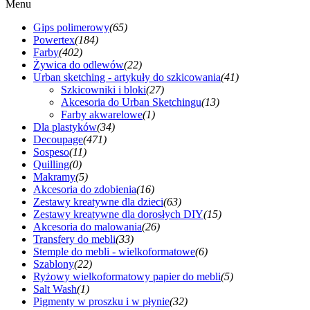
Menu
Gips polimerowy
(65)
Powertex
(184)
Farby
(402)
Żywica do odlewów
(22)
Urban sketching - artykuły do szkicowania
(41)
Szkicowniki i bloki
(27)
Akcesoria do Urban Sketchingu
(13)
Farby akwarelowe
(1)
Dla plastyków
(34)
Decoupage
(471)
Sospeso
(11)
Quilling
(0)
Makramy
(5)
Akcesoria do zdobienia
(16)
Zestawy kreatywne dla dzieci
(63)
Zestawy kreatywne dla dorosłych DIY
(15)
Akcesoria do malowania
(26)
Transfery do mebli
(33)
Stemple do mebli - wielkoformatowe
(6)
Szablony
(22)
Ryżowy wielkoformatowy papier do mebli
(5)
Salt Wash
(1)
Pigmenty w proszku i w płynie
(32)