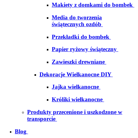
Makiety z domkami do bombek
Media do tworzenia
świątecznych ozdób
Przekładki do bombek
Papier ryżowy świąteczny
Zawieszki drewniane
Dekoracje Wielkanocne DIY
Jajka wielkanocne
Króliki wielkanocne
Produkty przecenione i uszkodzone w
transporcie
Blog