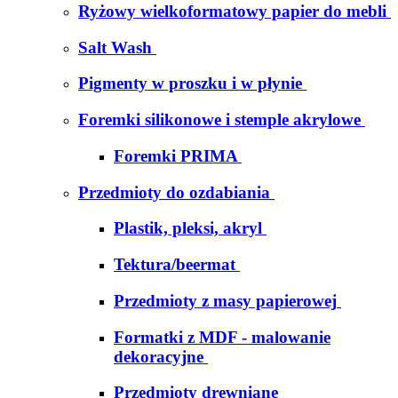
Ryżowy wielkoformatowy papier do mebli
Salt Wash
Pigmenty w proszku i w płynie
Foremki silikonowe i stemple akrylowe
Foremki PRIMA
Przedmioty do ozdabiania
Plastik, pleksi, akryl
Tektura/beermat
Przedmioty z masy papierowej
Formatki z MDF - malowanie
dekoracyjne
Przedmioty drewniane