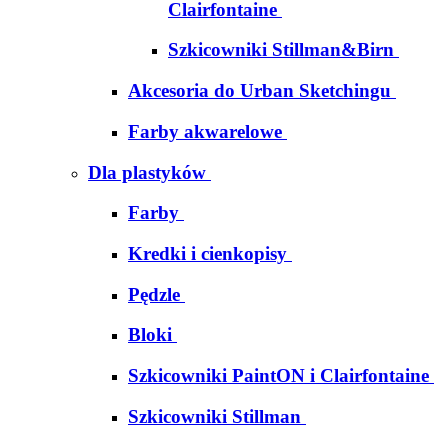
Clairfontaine
Szkicowniki Stillman&Birn
Akcesoria do Urban Sketchingu
Farby akwarelowe
Dla plastyków
Farby
Kredki i cienkopisy
Pędzle
Bloki
Szkicowniki PaintON i Clairfontaine
Szkicowniki Stillman