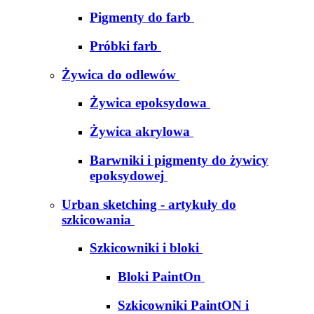
Pigmenty do farb
Próbki farb
Żywica do odlewów
Żywica epoksydowa
Żywica akrylowa
Barwniki i pigmenty do żywicy
epoksydowej
Urban sketching - artykuły do
szkicowania
Szkicowniki i bloki
Bloki PaintOn
Szkicowniki PaintON i