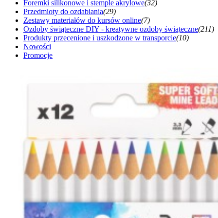
Foremki silikonowe i stemple akrylowe
(32)
Przedmioty do ozdabiania
(29)
Zestawy materiałów do kursów online
(7)
Ozdoby świąteczne DIY - kreatywne ozdoby świąteczne
(211)
Produkty przecenione i uszkodzone w transporcie
(10)
Nowości
Promocje