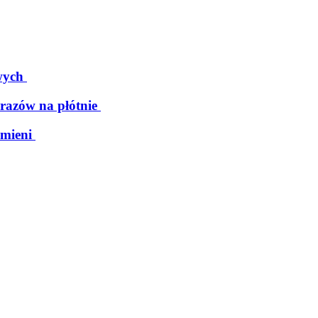
wych
razów na płótnie
mieni