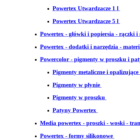
Powertex Utwardzacze 1 l
Powertex Utwardzacze 5 l
Powertex - główki i popiersia - rączki i
Powertex - dodatki i narzędzia - materi
Powercolor - pigmenty w proszku i pa
Pigmenty metaliczne i opalizujące
Pigmenty w płynie
Pigmenty w proszku
Patyny Powertex
Media powertex - proszki - woski - tran
Powertex - formy silikonowe