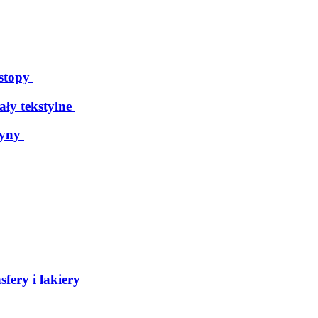
 stopy
ały tekstylne
tyny
sfery i lakiery