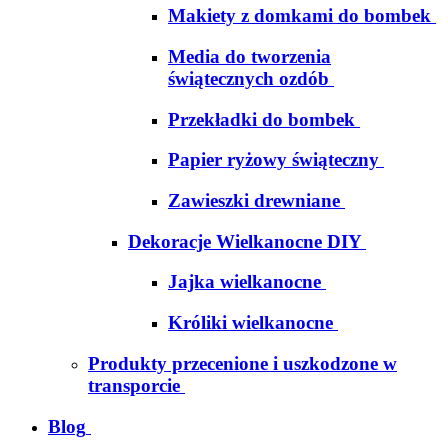
Makiety z domkami do bombek
Media do tworzenia
świątecznych ozdób
Przekładki do bombek
Papier ryżowy świąteczny
Zawieszki drewniane
Dekoracje Wielkanocne DIY
Jajka wielkanocne
Króliki wielkanocne
Produkty przecenione i uszkodzone w
transporcie
Blog