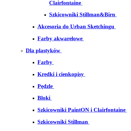
Clairfontaine
Szkicowniki Stillman&Birn
Akcesoria do Urban Sketchingu
Farby akwarelowe
Dla plastyków
Farby
Kredki i cienkopisy
Pędzle
Bloki
Szkicowniki PaintON i Clairfontaine
Szkicowniki Stillman