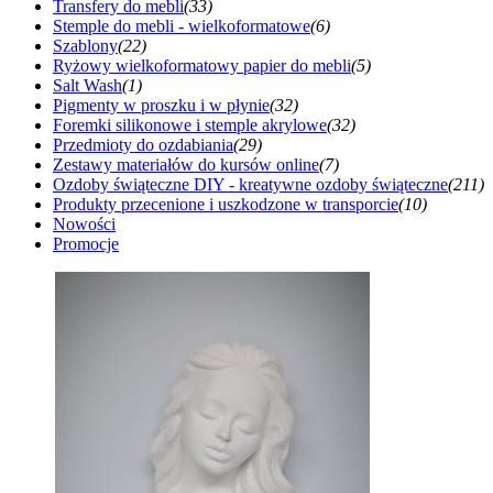
Transfery do mebli
(33)
Stemple do mebli - wielkoformatowe
(6)
Szablony
(22)
Ryżowy wielkoformatowy papier do mebli
(5)
Salt Wash
(1)
Pigmenty w proszku i w płynie
(32)
Foremki silikonowe i stemple akrylowe
(32)
Przedmioty do ozdabiania
(29)
Zestawy materiałów do kursów online
(7)
Ozdoby świąteczne DIY - kreatywne ozdoby świąteczne
(211)
Produkty przecenione i uszkodzone w transporcie
(10)
Nowości
Promocje