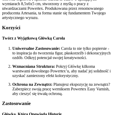
wymiarach 8,5x6x5 cm, stworzony z myślą o pracy z
utwardzaczami Powertex. Produkowana przez renomowanego
producenta Artesania, ta forma stanie się fundamentem Twojego
artystycznego wyrazu.
Korzyści
Twórz z Wyjątkową Główką Carola
Uniwersalne Zastosowanie:
Carola to nie tylko popiersie -
to inspiracja do tworzenia figur, płaskorzeźb i dekoracyjnych
ozdób. Odkryj potencjał swojej kreatywności.
Wzmacniana Struktura:
Pokryj Główkę kilkoma
warstwami dowolnego Powertex’u, aby nadać jej solidność i
uzyskać zamierzony efekt kolorystyczny.
Ochrona na Zewnątrz:
Planujesz ekspozycję na zewnątrz?
Zabezpiecz swoją pracę werniksem Powertex Easy Varnish,
aby cieszyć się trwałą ochroną.
Zastosowanie
Główka, Która Opowiada Historię