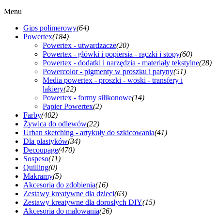
Menu
Gips polimerowy
(64)
Powertex
(184)
Powertex - utwardzacze
(20)
Powertex - główki i popiersia - rączki i stopy
(60)
Powertex - dodatki i narzędzia - materiały tekstylne
(28)
Powercolor - pigmenty w proszku i patyny
(51)
Media powertex - proszki - woski - transfery i
lakiery
(22)
Powertex - formy silikonowe
(14)
Papier Powertex
(2)
Farby
(402)
Żywica do odlewów
(22)
Urban sketching - artykuły do szkicowania
(41)
Dla plastyków
(34)
Decoupage
(470)
Sospeso
(11)
Quilling
(0)
Makramy
(5)
Akcesoria do zdobienia
(16)
Zestawy kreatywne dla dzieci
(63)
Zestawy kreatywne dla dorosłych DIY
(15)
Akcesoria do malowania
(26)