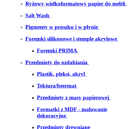
Ryżowy wielkoformatowy papier do mebli
Salt Wash
Pigmenty w proszku i w płynie
Foremki silikonowe i stemple akrylowe
Foremki PRIMA
Przedmioty do ozdabiania
Plastik, pleksi, akryl
Tektura/beermat
Przedmioty z masy papierowej
Formatki z MDF - malowanie
dekoracyjne
Przedmioty drewniane