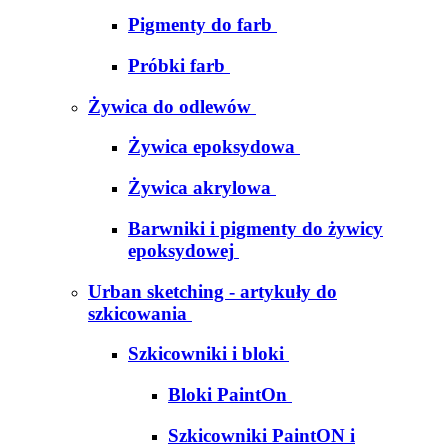
Pigmenty do farb
Próbki farb
Żywica do odlewów
Żywica epoksydowa
Żywica akrylowa
Barwniki i pigmenty do żywicy
epoksydowej
Urban sketching - artykuły do
szkicowania
Szkicowniki i bloki
Bloki PaintOn
Szkicowniki PaintON i