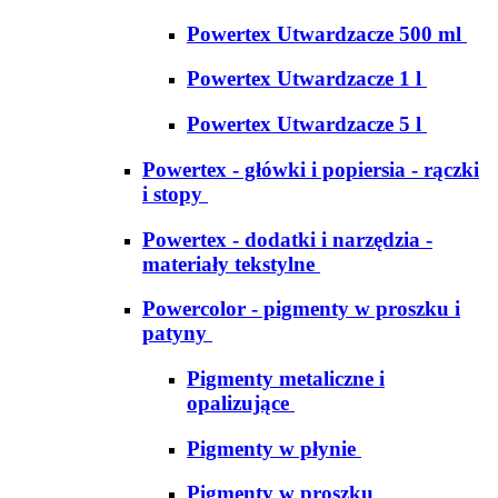
Powertex Utwardzacze 500 ml
Powertex Utwardzacze 1 l
Powertex Utwardzacze 5 l
Powertex - główki i popiersia - rączki
i stopy
Powertex - dodatki i narzędzia -
materiały tekstylne
Powercolor - pigmenty w proszku i
patyny
Pigmenty metaliczne i
opalizujące
Pigmenty w płynie
Pigmenty w proszku