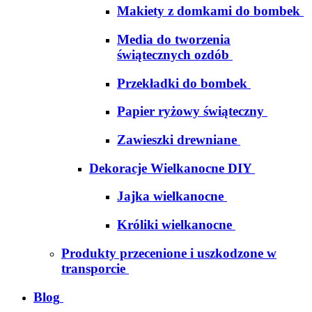
Makiety z domkami do bombek
Media do tworzenia
świątecznych ozdób
Przekładki do bombek
Papier ryżowy świąteczny
Zawieszki drewniane
Dekoracje Wielkanocne DIY
Jajka wielkanocne
Króliki wielkanocne
Produkty przecenione i uszkodzone w
transporcie
Blog