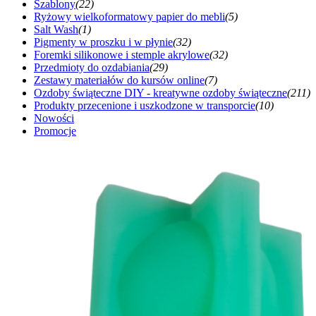
Szablony
(22)
Ryżowy wielkoformatowy papier do mebli
(5)
Salt Wash
(1)
Pigmenty w proszku i w płynie
(32)
Foremki silikonowe i stemple akrylowe
(32)
Przedmioty do ozdabiania
(29)
Zestawy materiałów do kursów online
(7)
Ozdoby świąteczne DIY - kreatywne ozdoby świąteczne
(211)
Produkty przecenione i uszkodzone w transporcie
(10)
Nowości
Promocje