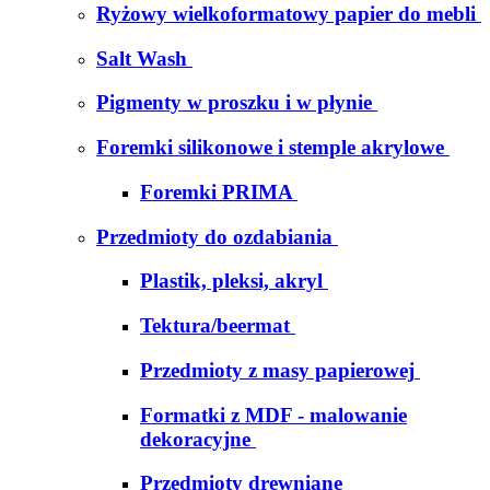
Ryżowy wielkoformatowy papier do mebli
Salt Wash
Pigmenty w proszku i w płynie
Foremki silikonowe i stemple akrylowe
Foremki PRIMA
Przedmioty do ozdabiania
Plastik, pleksi, akryl
Tektura/beermat
Przedmioty z masy papierowej
Formatki z MDF - malowanie
dekoracyjne
Przedmioty drewniane