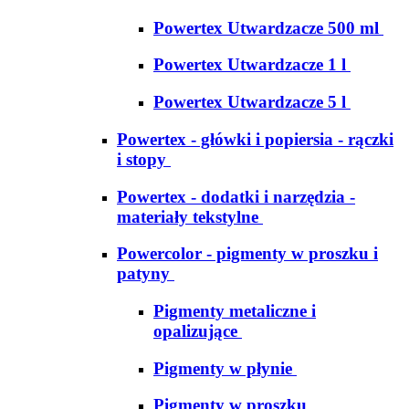
Powertex Utwardzacze 500 ml
Powertex Utwardzacze 1 l
Powertex Utwardzacze 5 l
Powertex - główki i popiersia - rączki
i stopy
Powertex - dodatki i narzędzia -
materiały tekstylne
Powercolor - pigmenty w proszku i
patyny
Pigmenty metaliczne i
opalizujące
Pigmenty w płynie
Pigmenty w proszku