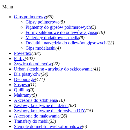
Menu
Gips polimerowy
(65)
Gipsy polimerowe
(5)
Pigmenty do gipsów polimerowych
(5)
Formy silikonowe do odlewów z gipsu
(19)
Materiały dodatkowe - media
(9)
Dodatki i narzędzia do odlewów gipsowych
(23)
Gips modelarski
(4)
Powertex
(184)
Farby
(402)
Żywica do odlewów
(22)
Urban sketching - artykuły do szkicowania
(41)
Dla plastyków
(34)
Decoupage
(471)
Sospeso
(11)
Quilling
(0)
Makramy
(5)
Akcesoria do zdobienia
(16)
Zestawy kreatywne dla dzieci
(63)
Zestawy kreatywne dla dorosłych DIY
(15)
Akcesoria do malowania
(26)
Transfery do mebli
(33)
Stemple do mebli - wielkoformatowe
(6)