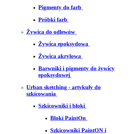
Pigmenty do farb
Próbki farb
Żywica do odlewów
Żywica epoksydowa
Żywica akrylowa
Barwniki i pigmenty do żywicy
epoksydowej
Urban sketching - artykuły do
szkicowania
Szkicowniki i bloki
Bloki PaintOn
Szkicowniki PaintON i