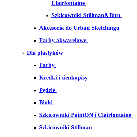
Clairfontaine
Szkicowniki Stillman&Birn
Akcesoria do Urban Sketchingu
Farby akwarelowe
Dla plastyków
Farby
Kredki i cienkopisy
Pędzle
Bloki
Szkicowniki PaintON i Clairfontaine
Szkicowniki Stillman