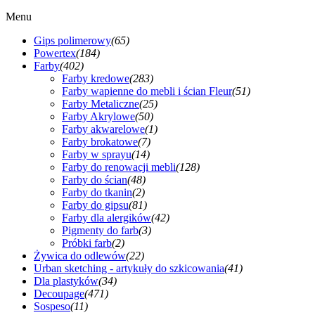
Menu
Gips polimerowy
(65)
Powertex
(184)
Farby
(402)
Farby kredowe
(283)
Farby wapienne do mebli i ścian Fleur
(51)
Farby Metaliczne
(25)
Farby Akrylowe
(50)
Farby akwarelowe
(1)
Farby brokatowe
(7)
Farby w sprayu
(14)
Farby do renowacji mebli
(128)
Farby do ścian
(48)
Farby do tkanin
(2)
Farby do gipsu
(81)
Farby dla alergików
(42)
Pigmenty do farb
(3)
Próbki farb
(2)
Żywica do odlewów
(22)
Urban sketching - artykuły do szkicowania
(41)
Dla plastyków
(34)
Decoupage
(471)
Sospeso
(11)