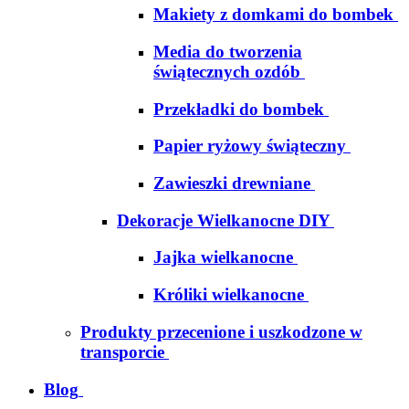
Makiety z domkami do bombek
Media do tworzenia
świątecznych ozdób
Przekładki do bombek
Papier ryżowy świąteczny
Zawieszki drewniane
Dekoracje Wielkanocne DIY
Jajka wielkanocne
Króliki wielkanocne
Produkty przecenione i uszkodzone w
transporcie
Blog