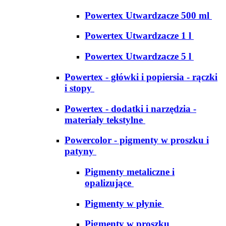
Powertex Utwardzacze 500 ml
Powertex Utwardzacze 1 l
Powertex Utwardzacze 5 l
Powertex - główki i popiersia - rączki
i stopy
Powertex - dodatki i narzędzia -
materiały tekstylne
Powercolor - pigmenty w proszku i
patyny
Pigmenty metaliczne i
opalizujące
Pigmenty w płynie
Pigmenty w proszku