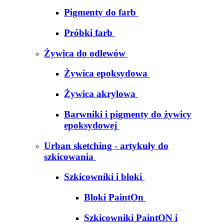
Pigmenty do farb
Próbki farb
Żywica do odlewów
Żywica epoksydowa
Żywica akrylowa
Barwniki i pigmenty do żywicy
epoksydowej
Urban sketching - artykuły do
szkicowania
Szkicowniki i bloki
Bloki PaintOn
Szkicowniki PaintON i