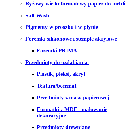
Ryżowy wielkoformatowy papier do mebli
Salt Wash
Pigmenty w proszku i w płynie
Foremki silikonowe i stemple akrylowe
Foremki PRIMA
Przedmioty do ozdabiania
Plastik, pleksi, akryl
Tektura/beermat
Przedmioty z masy papierowej
Formatki z MDF - malowanie
dekoracyjne
Przedmioty drewniane