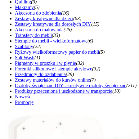
Quilling
(0)
Makramy
(5)
Akcesoria do zdobienia
(16)
Zestawy kreatywne dla dzieci
(63)
Zestawy kreatywne dla dorosłych DIY
(15)
Akcesoria do malowania
(26)
Transfery do mebli
(33)
Stemple do mebli - wielkoformatowe
(6)
Szablony
(22)
Ryżowy wielkoformatowy papier do mebli
(5)
Salt Wash
(1)
Pigmenty w proszku i w płynie
(32)
Foremki silikonowe i stemple akrylowe
(32)
Przedmioty do ozdabiania
(29)
Zestawy materiałów do kursów online
(7)
Ozdoby świąteczne DIY - kreatywne ozdoby świąteczne
(211)
Produkty przecenione i uszkodzone w transporcie
(10)
Nowości
Promocje