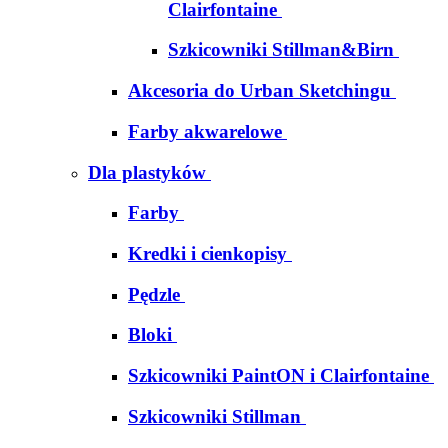
Clairfontaine
Szkicowniki Stillman&Birn
Akcesoria do Urban Sketchingu
Farby akwarelowe
Dla plastyków
Farby
Kredki i cienkopisy
Pędzle
Bloki
Szkicowniki PaintON i Clairfontaine
Szkicowniki Stillman