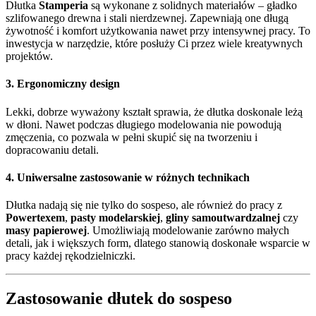
Dłutka
Stamperia
są wykonane z solidnych materiałów – gładko
szlifowanego drewna i stali nierdzewnej. Zapewniają one długą
żywotność i komfort użytkowania nawet przy intensywnej pracy. To
inwestycja w narzędzie, które posłuży Ci przez wiele kreatywnych
projektów.
3. Ergonomiczny design
Lekki, dobrze wyważony kształt sprawia, że dłutka doskonale leżą
w dłoni. Nawet podczas długiego modelowania nie powodują
zmęczenia, co pozwala w pełni skupić się na tworzeniu i
dopracowaniu detali.
4. Uniwersalne zastosowanie w różnych technikach
Dłutka nadają się nie tylko do sospeso, ale również do pracy z
Powertexem
,
pasty modelarskiej
,
gliny samoutwardzalnej
czy
masy papierowej
. Umożliwiają modelowanie zarówno małych
detali, jak i większych form, dlatego stanowią doskonałe wsparcie w
pracy każdej rękodzielniczki.
Zastosowanie dłutek do sospeso