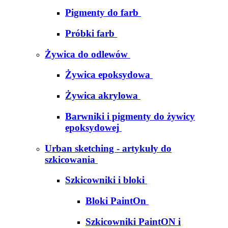
Pigmenty do farb
Próbki farb
Żywica do odlewów
Żywica epoksydowa
Żywica akrylowa
Barwniki i pigmenty do żywicy
epoksydowej
Urban sketching - artykuły do
szkicowania
Szkicowniki i bloki
Bloki PaintOn
Szkicowniki PaintON i