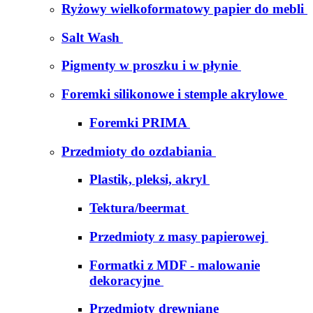
Ryżowy wielkoformatowy papier do mebli
Salt Wash
Pigmenty w proszku i w płynie
Foremki silikonowe i stemple akrylowe
Foremki PRIMA
Przedmioty do ozdabiania
Plastik, pleksi, akryl
Tektura/beermat
Przedmioty z masy papierowej
Formatki z MDF - malowanie
dekoracyjne
Przedmioty drewniane