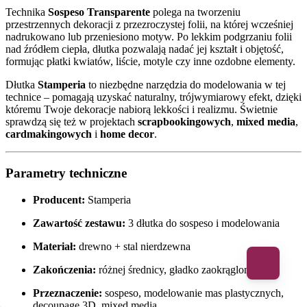
Technika
Sospeso Transparente
polega na tworzeniu
przestrzennych dekoracji z przezroczystej folii, na której wcześniej
nadrukowano lub przeniesiono motyw. Po lekkim podgrzaniu folii
nad źródłem ciepła, dłutka pozwalają nadać jej kształt i objętość,
formując płatki kwiatów, liście, motyle czy inne ozdobne elementy.
Dłutka
Stamperia
to niezbędne narzędzia do modelowania w tej
technice – pomagają uzyskać naturalny, trójwymiarowy efekt, dzięki
któremu Twoje dekoracje nabiorą lekkości i realizmu. Świetnie
sprawdzą się też w projektach
scrapbookingowych
,
mixed media
,
cardmakingowych
i
home decor
.
Parametry techniczne
Producent:
Stamperia
Zawartość zestawu:
3 dłutka do sospeso i modelowania
Materiał:
drewno + stal nierdzewna
Zakończenia:
różnej średnicy, gładko zaokrąglone
Przeznaczenie:
sospeso, modelowanie mas plastycznych,
decoupage 3D, mixed media