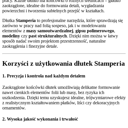
pracy. Każde dłutko ma końcówki o różnych średnicach – gładko
zaokrąglone, idealne do formowania detali, wygładzania
powierzchni i tworzenia subtelnych przejść w kształtach.
Dłutka
Stamperia
to profesjonalne narzędzia, które sprawdzają się
zarówno w pracy nad folią sospeso, jak i w modelowaniu
elementów z
masy samoutwardzalnej
,
gipsu polimerowego
,
modeliny
czy
past strukturalnych
. Dzięki nim można w łatwy
sposób nadać swoim projektom przestrzenność, naturalne
zaokrąglenia i finezyjne detale.
Korzyści z użytkowania dłutek Stamperia
1. Precyzja i kontrola nad każdym detalem
Zaokrąglone końcówki dłutek umożliwiają delikatne formowanie
nawet cienkich elementów folii lub masy, bez ryzyka ich
uszkodzenia. Dzięki temu uzyskujesz idealne, trójwymiarowe efekty
z realistycznym kształtowaniem płatków, liści czy dekoracyjnych
ornamentów.
2. Wysoka jakość wykonania i trwałość