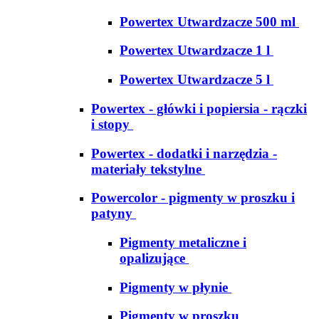
Powertex Utwardzacze 500 ml
Powertex Utwardzacze 1 l
Powertex Utwardzacze 5 l
Powertex - główki i popiersia - rączki
i stopy
Powertex - dodatki i narzędzia -
materiały tekstylne
Powercolor - pigmenty w proszku i
patyny
Pigmenty metaliczne i
opalizujące
Pigmenty w płynie
Pigmenty w proszku