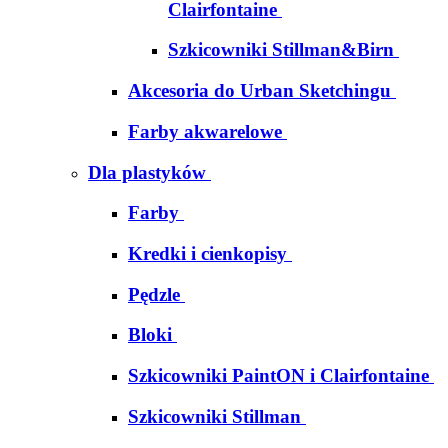
Clairfontaine
Szkicowniki Stillman&Birn
Akcesoria do Urban Sketchingu
Farby akwarelowe
Dla plastyków
Farby
Kredki i cienkopisy
Pędzle
Bloki
Szkicowniki PaintON i Clairfontaine
Szkicowniki Stillman