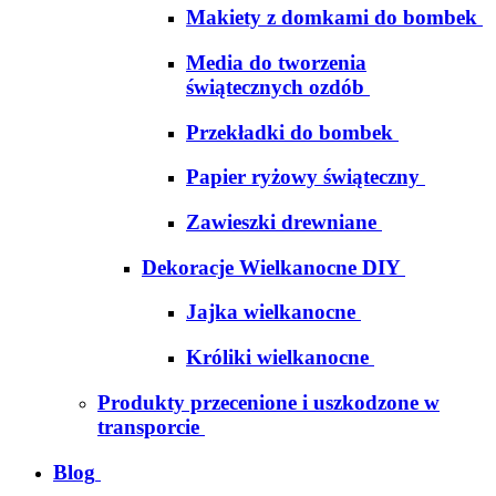
Makiety z domkami do bombek
Media do tworzenia
świątecznych ozdób
Przekładki do bombek
Papier ryżowy świąteczny
Zawieszki drewniane
Dekoracje Wielkanocne DIY
Jajka wielkanocne
Króliki wielkanocne
Produkty przecenione i uszkodzone w
transporcie
Blog