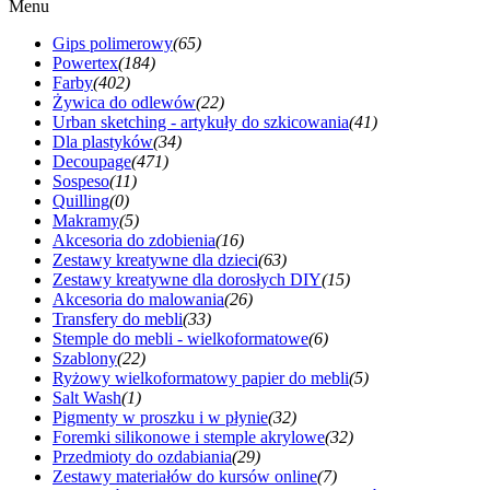
Menu
Gips polimerowy
(65)
Powertex
(184)
Farby
(402)
Żywica do odlewów
(22)
Urban sketching - artykuły do szkicowania
(41)
Dla plastyków
(34)
Decoupage
(471)
Sospeso
(11)
Quilling
(0)
Makramy
(5)
Akcesoria do zdobienia
(16)
Zestawy kreatywne dla dzieci
(63)
Zestawy kreatywne dla dorosłych DIY
(15)
Akcesoria do malowania
(26)
Transfery do mebli
(33)
Stemple do mebli - wielkoformatowe
(6)
Szablony
(22)
Ryżowy wielkoformatowy papier do mebli
(5)
Salt Wash
(1)
Pigmenty w proszku i w płynie
(32)
Foremki silikonowe i stemple akrylowe
(32)
Przedmioty do ozdabiania
(29)
Zestawy materiałów do kursów online
(7)