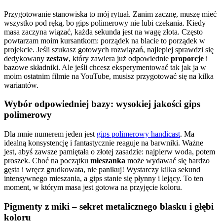
Przygotowanie stanowiska to mój rytuał. Zanim zacznę, muszę mieć
wszystko pod ręką, bo gips polimerowy nie lubi czekania. Kiedy
masa zaczyna wiązać, każda sekunda jest na wagę złota. Często
powtarzam moim kursantkom: porządek na blacie to porządek w
projekcie. Jeśli szukasz gotowych rozwiązań, najlepiej sprawdzi się
dedykowany
zestaw
, który zawiera już odpowiednie
proporcje
i
bazowe składniki. Ale jeśli chcesz eksperymentować tak jak ja w
moim ostatnim filmie na YouTube, musisz przygotować się na kilka
wariantów.
Wybór odpowiedniej bazy: wysokiej jakości gips
polimerowy
Dla mnie numerem jeden jest
gips polimerowy handicast
. Ma
idealną konsystencję i fantastycznie reaguje na barwniki. Ważne
jest, abyś zawsze pamiętała o złotej zasadzie: najpierw woda, potem
proszek. Choć na początku
mieszanka
może wydawać się bardzo
gęsta i wręcz grudkowata, nie panikuj! Wystarczy kilka sekund
intensywnego mieszania, a gips stanie się płynny i lejący. To ten
moment, w którym masa jest gotowa na przyjęcie koloru.
Pigmenty z miki – sekret metalicznego blasku i głębi
koloru