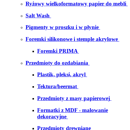
Ryżowy wielkoformatowy papier do mebli
Salt Wash
Pigmenty w proszku i w płynie
Foremki silikonowe i stemple akrylowe
Foremki PRIMA
Przedmioty do ozdabiania
Plastik, pleksi, akryl
Tektura/beermat
Przedmioty z masy papierowej
Formatki z MDF - malowanie
dekoracyjne
Przedmioty drewniane