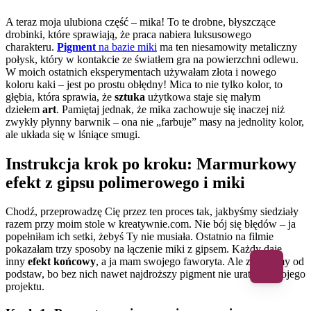
A teraz moja ulubiona część – mika! To te drobne, błyszczące
drobinki, które sprawiają, że praca nabiera luksusowego
charakteru.
Pigment
na bazie miki
ma ten niesamowity metaliczny
połysk, który w kontakcie ze światłem gra na powierzchni odlewu.
W moich ostatnich eksperymentach używałam złota i nowego
koloru kaki – jest po prostu obłędny! Mica to nie tylko kolor, to
głębia, która sprawia, że
sztuka
użytkowa staje się małym
dziełem
art
. Pamiętaj jednak, że mika zachowuje się inaczej niż
zwykły płynny barwnik – ona nie „farbuje” masy na jednolity kolor,
ale układa się w lśniące smugi.
Instrukcja krok po kroku: Marmurkowy
efekt z gipsu polimerowego i miki
Chodź, przeprowadzę Cię przez ten proces tak, jakbyśmy siedziały
razem przy moim stole w kreatywnie.com. Nie bój się błędów – ja
popełniłam ich setki, żebyś Ty nie musiała. Ostatnio na filmie
pokazałam trzy sposoby na łączenie miki z gipsem. Każdy daje
inny
efekt końcowy
, a ja mam swojego faworyta. Ale zacznijmy od
podstaw, bo bez nich nawet najdroższy pigment nie uratuje Twojego
projektu.