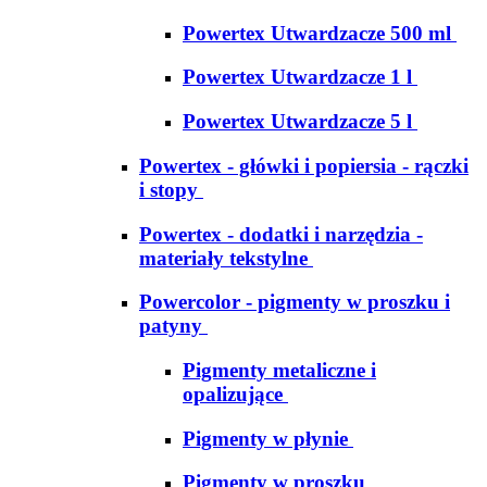
Powertex Utwardzacze 500 ml
Powertex Utwardzacze 1 l
Powertex Utwardzacze 5 l
Powertex - główki i popiersia - rączki
i stopy
Powertex - dodatki i narzędzia -
materiały tekstylne
Powercolor - pigmenty w proszku i
patyny
Pigmenty metaliczne i
opalizujące
Pigmenty w płynie
Pigmenty w proszku