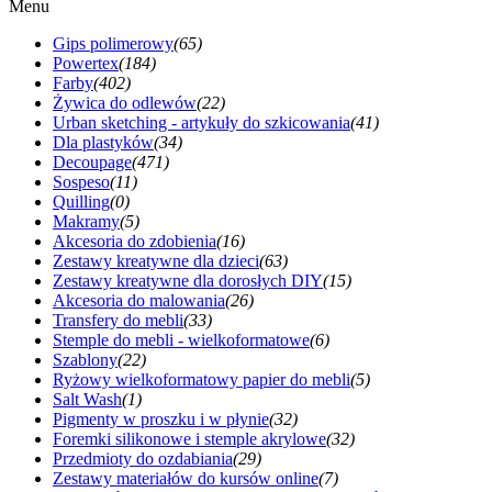
Menu
Gips polimerowy
(65)
Powertex
(184)
Farby
(402)
Żywica do odlewów
(22)
Urban sketching - artykuły do szkicowania
(41)
Dla plastyków
(34)
Decoupage
(471)
Sospeso
(11)
Quilling
(0)
Makramy
(5)
Akcesoria do zdobienia
(16)
Zestawy kreatywne dla dzieci
(63)
Zestawy kreatywne dla dorosłych DIY
(15)
Akcesoria do malowania
(26)
Transfery do mebli
(33)
Stemple do mebli - wielkoformatowe
(6)
Szablony
(22)
Ryżowy wielkoformatowy papier do mebli
(5)
Salt Wash
(1)
Pigmenty w proszku i w płynie
(32)
Foremki silikonowe i stemple akrylowe
(32)
Przedmioty do ozdabiania
(29)
Zestawy materiałów do kursów online
(7)