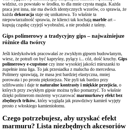
widzisz, co powstało w środku, to dla mnie czysta magia. Każda
praca jest inna, nie ma dwóch identycznych wzorów, co sprawia, że
każda
dekoracja
staje się unikatowa. To właśnie ta
niepowtarzalność sprawia, że klienci tak kochają
marble
art –
kupują cząstkę czyjejś wyobraźni, a nie produkt z taśmy.
Gips polimerowy a tradycyjny gips – najważniejsze
różnice dla twórcy
Jeśli kiedykolwiek pracowałaś ze zwykłym gipsem budowlanym,
wiesz, że potrafi on być kapryśny, pylący i... cóż, dość kruchy.
Gips
polimerowy e-cupstone
czy inne wysokiej jakości mieszanki to
zupełnie inna liga. To jak przesiadka z malucha do mercedesa.
Polimery sprawiają, że masa jest bardziej elastyczna, mniej
porowata i po prostu piękniejsza. Nie pyli tak bardzo przy
szlifowaniu i daje te
naturalne kontrasty i miękkie przejścia
, o
których przy zwykłym gipsie można tylko pomarzyć. To właśnie
dzięki polimerom możemy wyczarować
marmurkowy efekt bez
zbędnych trików
, który wygląda jak prawdziwy kamień wyjęty
prosto z włoskiego kamieniołomu.
Czego potrzebujesz, aby uzyskać efekt
marmuru? Lista niezbędnych akcesoriów