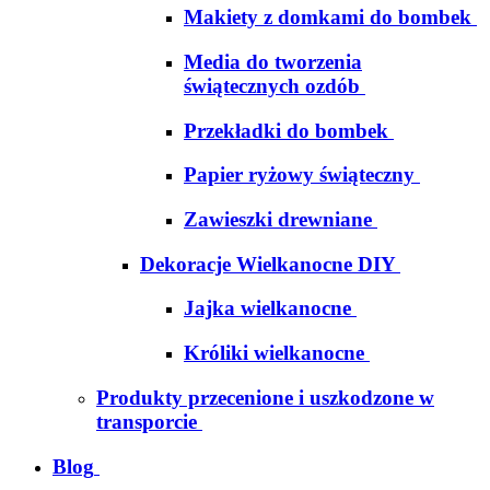
Makiety z domkami do bombek
Media do tworzenia
świątecznych ozdób
Przekładki do bombek
Papier ryżowy świąteczny
Zawieszki drewniane
Dekoracje Wielkanocne DIY
Jajka wielkanocne
Króliki wielkanocne
Produkty przecenione i uszkodzone w
transporcie
Blog