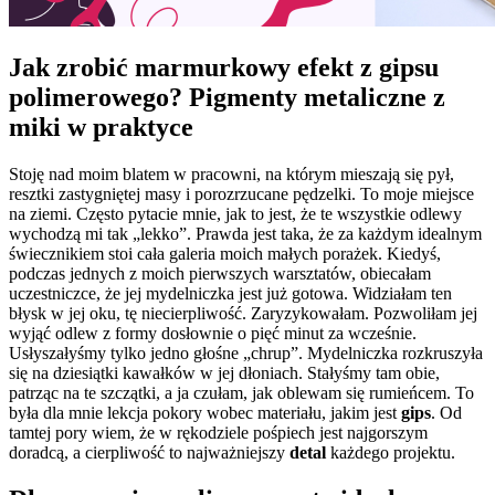
Jak zrobić marmurkowy efekt z gipsu
polimerowego? Pigmenty metaliczne z
miki w praktyce
Stoję nad moim blatem w pracowni, na którym mieszają się pył,
resztki zastygniętej masy i porozrzucane pędzelki. To moje miejsce
na ziemi. Często pytacie mnie, jak to jest, że te wszystkie odlewy
wychodzą mi tak „lekko”. Prawda jest taka, że za każdym idealnym
świecznikiem stoi cała galeria moich małych porażek. Kiedyś,
podczas jednych z moich pierwszych warsztatów, obiecałam
uczestniczce, że jej mydelniczka jest już gotowa. Widziałam ten
błysk w jej oku, tę niecierpliwość. Zaryzykowałam. Pozwoliłam jej
wyjąć odlew z formy dosłownie o pięć minut za wcześnie.
Usłyszałyśmy tylko jedno głośne „chrup”. Mydelniczka rozkruszyła
się na dziesiątki kawałków w jej dłoniach. Stałyśmy tam obie,
patrząc na te szczątki, a ja czułam, jak oblewam się rumieńcem. To
była dla mnie lekcja pokory wobec materiału, jakim jest
gips
. Od
tamtej pory wiem, że w rękodziele pośpiech jest najgorszym
doradcą, a cierpliwość to najważniejszy
detal
każdego projektu.