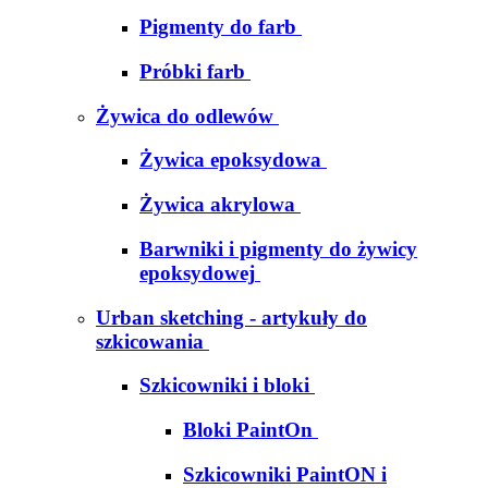
Pigmenty do farb
Próbki farb
Żywica do odlewów
Żywica epoksydowa
Żywica akrylowa
Barwniki i pigmenty do żywicy
epoksydowej
Urban sketching - artykuły do
szkicowania
Szkicowniki i bloki
Bloki PaintOn
Szkicowniki PaintON i