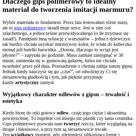
Dlaczego gips polimerowy to idealny
materiał do tworzenia imitacji marmuru?
Wybór materiału to fundament. Przez lata testowałam różne masy,
ale to
gips polimerowy
skradł moje serce. Jest w nim coś
szlachetnego, a jednocześnie przewidywalnego (o ile trzymasz się
zasad!). Pamiętam inną sytuację z warsztatów – jedna z dziewczyn
tak bardzo chciała uzyskać intensywny kolor, że wlała do kubeczka
niemal pół butelki barwnika. „Dorota, dlaczego to wciąż jest
płynne?” – zapytała po godzinie. Masa zamiast zastygnąć w 30
minut, zamieniła się w gumowatą galaretę, która nie chciała
twardnieć przez pół dnia. Przesadzenie z chemią zabija naturę gipsu.
Jednak kiedy nauczysz się go „czuć”, on odwdzięczy Ci się
niesamowitą gładkością i tym, jak pięknie przyjmuje
każdy
artystyczny
zamysł.
Wyjątkowy charakter odlewów z gipsu – trwałość i
estetyka
Kiedy biorę do ręki gotowy
odlew
, czuję jego ciężar i aksamitną
powierzchnię. To zupełnie coś innego niż plastik czy tania ceramika.
Gips polimerowy pozwala nam
tworzyć
rzeczy, które wyglądają na
drogie i luksusowe, a przy tym są niesamowicie trwałe.
Ten
wyjątkowy
moment, gdy zdejmujesz silikonową formę i