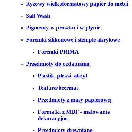
Ryżowy wielkoformatowy papier do mebli
Salt Wash
Pigmenty w proszku i w płynie
Foremki silikonowe i stemple akrylowe
Foremki PRIMA
Przedmioty do ozdabiania
Plastik, pleksi, akryl
Tektura/beermat
Przedmioty z masy papierowej
Formatki z MDF - malowanie
dekoracyjne
Przedmioty drewniane