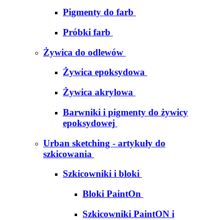
Pigmenty do farb
Próbki farb
Żywica do odlewów
Żywica epoksydowa
Żywica akrylowa
Barwniki i pigmenty do żywicy
epoksydowej
Urban sketching - artykuły do
szkicowania
Szkicowniki i bloki
Bloki PaintOn
Szkicowniki PaintON i