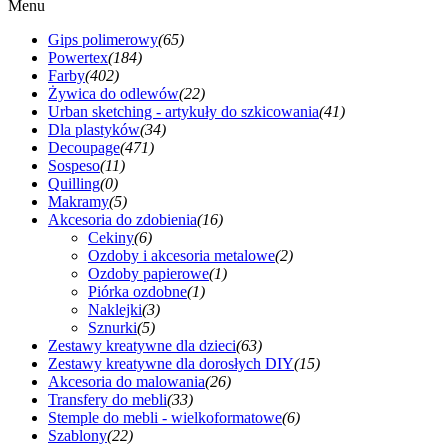
Menu
Gips polimerowy
(65)
Powertex
(184)
Farby
(402)
Żywica do odlewów
(22)
Urban sketching - artykuły do szkicowania
(41)
Dla plastyków
(34)
Decoupage
(471)
Sospeso
(11)
Quilling
(0)
Makramy
(5)
Akcesoria do zdobienia
(16)
Cekiny
(6)
Ozdoby i akcesoria metalowe
(2)
Ozdoby papierowe
(1)
Piórka ozdobne
(1)
Naklejki
(3)
Sznurki
(5)
Zestawy kreatywne dla dzieci
(63)
Zestawy kreatywne dla dorosłych DIY
(15)
Akcesoria do malowania
(26)
Transfery do mebli
(33)
Stemple do mebli - wielkoformatowe
(6)
Szablony
(22)