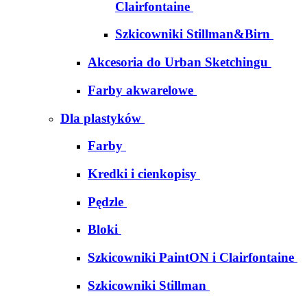
Clairfontaine
Szkicowniki Stillman&Birn
Akcesoria do Urban Sketchingu
Farby akwarelowe
Dla plastyków
Farby
Kredki i cienkopisy
Pędzle
Bloki
Szkicowniki PaintON i Clairfontaine
Szkicowniki Stillman