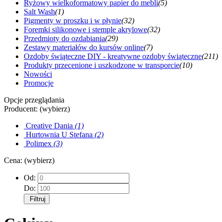
Ryżowy wielkoformatowy papier do mebli
(5)
Salt Wash
(1)
Pigmenty w proszku i w płynie
(32)
Foremki silikonowe i stemple akrylowe
(32)
Przedmioty do ozdabiania
(29)
Zestawy materiałów do kursów online
(7)
Ozdoby świąteczne DIY - kreatywne ozdoby świąteczne
(211)
Produkty przecenione i uszkodzone w transporcie
(10)
Nowości
Promocje
Opcje przeglądania
Producent: (wybierz)
Creative Dania
(1)
Hurtownia U Stefana
(2)
Polimex
(3)
Cena: (wybierz)
Od:
Do:
Filtruj