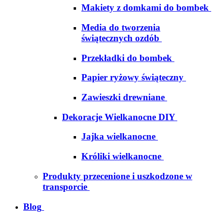
Makiety z domkami do bombek
Media do tworzenia
świątecznych ozdób
Przekładki do bombek
Papier ryżowy świąteczny
Zawieszki drewniane
Dekoracje Wielkanocne DIY
Jajka wielkanocne
Króliki wielkanocne
Produkty przecenione i uszkodzone w
transporcie
Blog